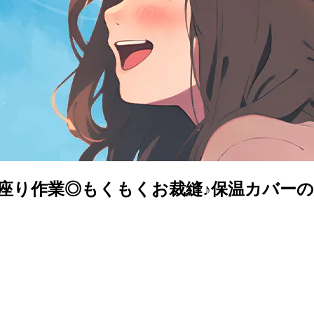
】座り作業◎もくもくお裁縫♪保温カバーの縫