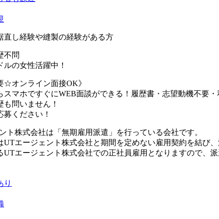
迎
裾直し経験や縫製の経験がある方
歴不問
ドルの女性活躍中！
要☆オンライン面接OK》
らスマホですぐにWEB面談ができる！履歴書・志望動機不要・
歴も問いません！
応募ください！
ェント株式会社は「無期雇用派遣」を行っている会社です。
はUTエージェント株式会社と期間を定めない雇用契約を結び
るUTエージェント株式会社での正社員雇用となりますので、
あり
備