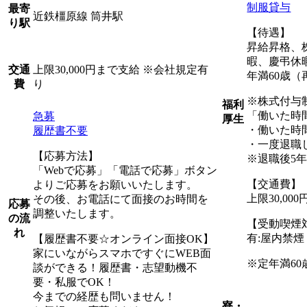
制服貸与
最寄
近鉄橿原線 筒井駅
り駅
【待遇】
昇給昇格、
暇、慶弔休
上限30,000円まで支給 ※会社規定有
交通
年満60歳（
り
費
※株式付与
福利
「働いた時
急募
厚生
・働いた時
履歴書不要
・一度退職
【応募方法】
※退職後5
「Webで応募」「電話で応募」ボタン
【交通費】
よりご応募をお願いいたします。
上限30,0
その後、お電話にて面接のお時間を
応募
調整いたします。
の流
【受動喫煙
れ
有:屋内禁
【履歴書不要☆オンライン面接OK】
家にいながらスマホですぐにWEB面
※定年満60
談ができる！履歴書・志望動機不
要・私服でOK！
今までの経歴も問いません！
寮・