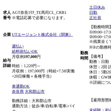
土日休み
AGT奈良ｴﾘｱ_TE馬司CL_CRB1
日勤
求人
※電話応募で必要になります。
正社員
番号
【勤務時間
①09:00~17:3
UTエージェント株式会社（関東）
企業
②09:00~17:0
※残業全く
週払い
※②の勤務
給料前払いOK
勤務
【備考】
月収例
197,000
円
時間
給与
勤務：日勤
詳細
時給：1,220円～
休憩：2回 計
月収例：197,000円（時給×7.5H実働
休日：5勤2
×20日稼働＋各種手当）
休暇：GW
※詳細につ
車通勤OK
奈良県
大和郡山市
【雇用形態
勤務詳細：大和郡山市
通勤方法：徒歩/車/自転車/電車/バイ
未経験・初