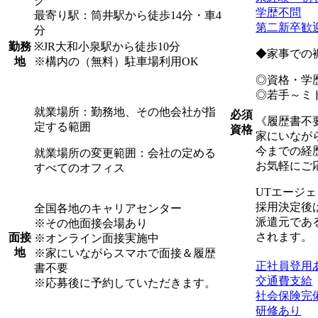
ク
学歴不問
最寄り駅：筒井駅から徒歩14分・車4
第二新卒歓
分
※JR大和小泉駅から徒歩10分
勤務
◆家事での
※構内の（無料）駐車場利用OK
地
◎資格・学
◎若手～ミ
就業場所：勤務地、その他会社が指
必須
《履歴書不
定する範囲
資格
家にいなが
今までの経
就業場所の変更範囲：会社の定める
お気軽にご
すべてのオフィス
UTエージ
採用決定後
全国各地のキャリアセンター
派遣元であ
※その他面接会場あり
されます。
面接
※オンライン面接実施中
地
※家にいながらスマホで面接＆履歴
正社員登用
書不要
交通費支給
※応募後に予約していただきます。
社会保険完
研修あり