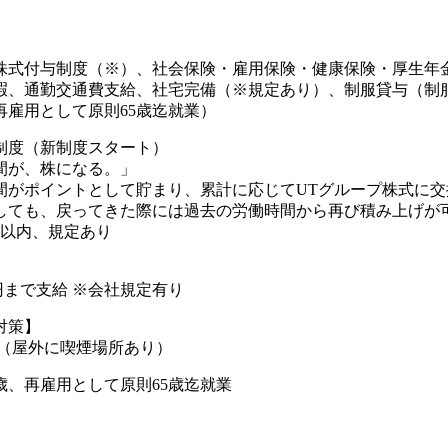
株式付与制度（※）、社会保険・雇用保険・健康保険・厚生年
暇、通勤交通費支給、社宅完備（※規定あり）、制服貸与（制
再雇用として原則65歳迄就業）
制度（新制度スタート）
間が、株になる。」
間がポイントとして貯まり、累計に応じてUTグループ株式に交
しても、戻ってきた際には過去の労働時間から再び積み上げが可
年以内、規定あり
00円まで支給 ※会社規定有り
対策】
煙（屋外に喫煙場所あり）
歳、再雇用として原則65歳迄就業