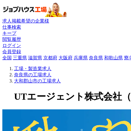
求人掲載希望の企業様
仕事検索
キープ
閲覧履歴
ログイン
会員登録
全国
三重県
滋賀県
京都府
大阪府
兵庫県
奈良県
和歌山県
寮
工場・製造業求人
奈良県の工場求人
大和郡山市の工場求人
UTエージェント株式会社（関東