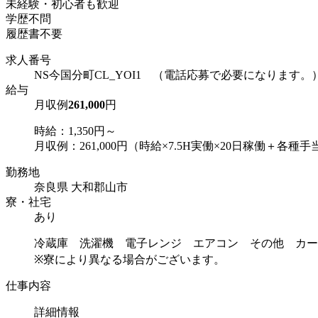
未経験・初心者も歓迎
学歴不問
履歴書不要
求人番号
NS今国分町CL_YOI1 （電話応募で必要になります。
給与
月収例
261,000
円
時給：1,350円～
月収例：261,000円（時給×7.5H実働×20日稼働＋各種手
勤務地
奈良県 大和郡山市
寮・社宅
あり
冷蔵庫 洗濯機 電子レンジ エアコン その他 カー
※寮により異なる場合がございます。
仕事内容
詳細情報