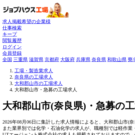
求人掲載希望の企業様
仕事検索
キープ
閲覧履歴
ログイン
会員登録
全国
三重県
滋賀県
京都府
大阪府
兵庫県
奈良県
和歌山県
寮
工場・製造業求人
奈良県の工場求人
大和郡山市の工場求人
大和郡山市・急募の工場求人
大和郡山市(奈良県)・急募の工
2026年08月06日に集計した求人情報によると、大和郡山市(
また業界別では化学・石油化学の求人が、職種別では軽作業
UTエージェント株式会社の求人も掲載されておりますので