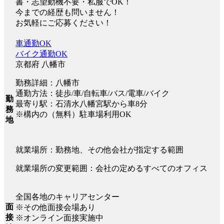
書・志望動機不要・私服でOK！
今までの経歴も問いません！
お気軽にご応募ください！
車通勤OK
バイク通勤OK
京都府 八幡市
勤務詳細：八幡市
通勤方法：徒歩/車/自転車/バス/電車/バイク
勤
最寄り駅：石清水八幡宮駅から車8分
務
※構内の（無料）駐車場利用OK
地
就業場所：勤務地、その他会社が指定する範囲
就業場所の変更範囲：会社の定めるすべてのオフィス
全国各地のキャリアセンター
面
※その他面接会場あり
接
※オンライン面接実施中