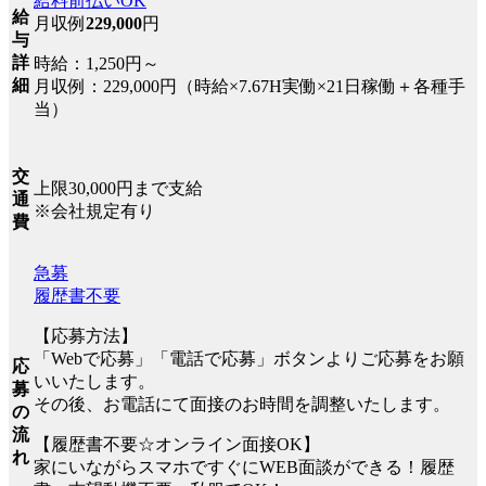
給料前払いOK
給
月収例
229,000
円
与
詳
時給：1,250円～
細
月収例：229,000円（時給×7.67H実働×21日稼働＋各種手
当）
交
上限30,000円まで支給
通
※会社規定有り
費
急募
履歴書不要
【応募方法】
「Webで応募」「電話で応募」ボタンよりご応募をお願
応
いいたします。
募
その後、お電話にて面接のお時間を調整いたします。
の
流
【履歴書不要☆オンライン面接OK】
れ
家にいながらスマホですぐにWEB面談ができる！履歴