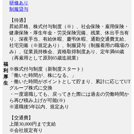
研修あり
制服貸与
【待遇】
昇給昇格、株式付与制度（※）、社会保険・雇用保険・
健康保険・厚生年金・労災保険完備、残業、休出手当有
り、深夜手当、有給休暇、慶弔休暇、通勤交通費支給、
社宅完備（※規定あり）、制服貸与（制服着用の職場の
み）、従業員持株会、資格取得制度あり、定年満60歳
（再雇用として原則65歳迄就業）
福
※株式付与制度（新制度スタート）
利
「働いた時間が、株になる。」
厚
・働いた時間がポイントとして貯まり、累計に応じてUT
生
グループ株式に交換
・一度退職しても、戻ってきた際には過去の労働時間か
ら再び積み上げが可能(※)
※退職後5年以内、規定あり
【交通費】
上限30,000円まで支給
※会社規定有り