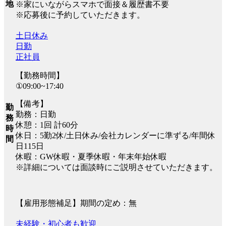
地
※家にいながらスマホで面接＆履歴書不要
※応募後に予約していただきます。
土日休み
日勤
正社員
【勤務時間】
①09:00~17:40
【備考】
勤
勤務：日勤
務
休憩：1回 計60分
時
休日：5勤2休/土日休み/会社カレンダーに準ずる/年間休
間
日115日
休暇：GW休暇・夏季休暇・年末年始休暇
※詳細については面談時にご説明させていただきます。
【雇用形態補足】期間の定め：無
未経験・初心者も歓迎