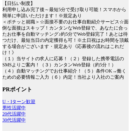
【日払い制度】
利用申し込み完了後～最短5分で受け取り可能！スマホから
簡単に申請いただけます！※規定あり
＜ポチッと就職＞☆面接不要のお仕事自動紹介サービス☆面
倒な面接はスキップ！カンタンなWeb登録で、あなたに合っ
たお仕事を自動マッチング♪約5分でWeb登録完了！あとは待
つだけ、最短当日の内定獲得も可！※土日祝はお時間を頂戴
する場合がございます・規定あり《応募後の流れはこれだ
け！》
（１）当サイトの求人に応募！（２）登録した携帯電話の
SMSよりご案内！（３）カンタンWeb登録（約5分！）
（４）自動マッチングでお仕事紹介！（５）条件OK→働く
ための必要情報ご入力（６）内定！当社より入社のご案内
PRポイント
U・Iターン歓迎
男性活躍中
20代活躍中
30代活躍中