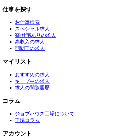
仕事を探す
お仕事検索
スペシャル求人
寮/社宅ありの求人
高収入の求人
期間工の求人
マイリスト
おすすめの求人
キープ中の求人
求人の閲覧履歴
コラム
ジョブハウス工場について
工場コラム
アカウント