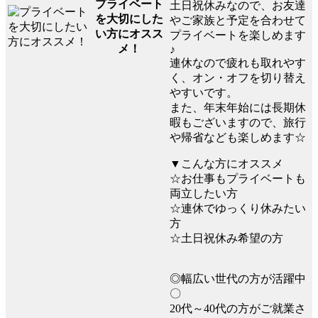
プライベート
土日祝休みなので、お友達
を大切にした
やご家族と予定を合わせて
い方にオスス
プライベートを楽しめます
メ！
♪
連休なので疲れも取れやす
く、オン・オフを切り替え
やすいです。
また、年末年始には長期休
暇もございますので、旅行
や帰省なども楽しめます☆
▼こんな方にオススメ
☆お仕事もプライベートも
両立したい方
☆連休でゆっくり休みたい
方
☆土日祝休み希望の方
◎幅広い世代の方が活躍中
〇
20代～40代の方がご就業さ