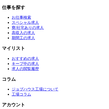
仕事を探す
お仕事検索
スペシャル求人
寮/社宅ありの求人
高収入の求人
期間工の求人
マイリスト
おすすめの求人
キープ中の求人
求人の閲覧履歴
コラム
ジョブハウス工場について
工場コラム
アカウント