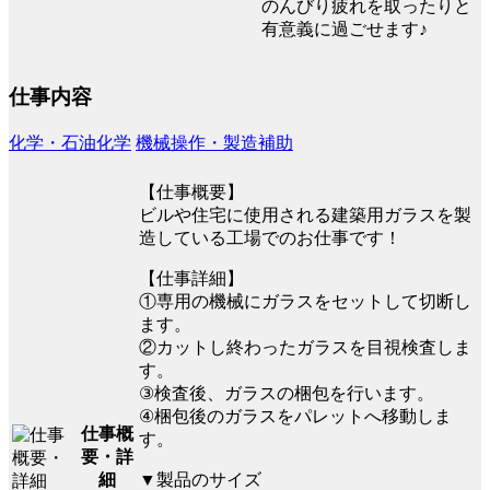
のんびり疲れを取ったりと
有意義に過ごせます♪
仕事内容
化学・石油化学
機械操作・製造補助
【仕事概要】
ビルや住宅に使用される建築用ガラスを製
造している工場でのお仕事です！
【仕事詳細】
①専用の機械にガラスをセットして切断し
ます。
②カットし終わったガラスを目視検査しま
す。
③検査後、ガラスの梱包を行います。
④梱包後のガラスをパレットへ移動しま
仕事概
す。
要・詳
▼製品のサイズ
細