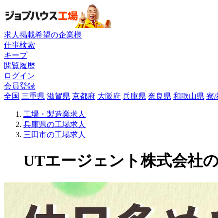
求人掲載希望の企業様
仕事検索
キープ
閲覧履歴
ログイン
会員登録
全国
三重県
滋賀県
京都府
大阪府
兵庫県
奈良県
和歌山県
寮
工場・製造業求人
兵庫県の工場求人
三田市の工場求人
UTエージェント株式会社の工場