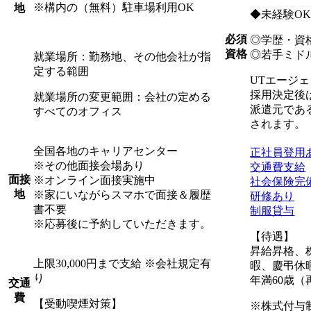
※構内の（無料）駐車場利用OK
地
◆未経験O
必須
◎学歴・資
資格
◎若手ミド
就業場所：勤務地、その他会社が指
定する範囲
UTエージ
採用決定後
就業場所の変更範囲：会社の定める
派遣元であ
すべてのオフィス
されます。
全国各地のキャリアセンター
正社員登用
※その他面接会場あり
交通費支給
面接
※オンライン面接実施中
社会保険完
地
※家にいながらスマホで面接＆履歴
研修あり
書不要
制服貸与
※応募後に予約していただきます。
【待遇】
昇給昇格、
上限30,000円まで支給 ※会社規定有
暇、慶弔休
り
年満60歳（
交通
費
【受動喫煙対策】
※株式付与