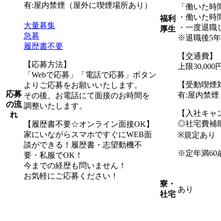
有:屋内禁煙（屋外に喫煙場所あり）
「働いた時
・働いた時
福利
大量募集
・一度退職
厚生
急募
※退職後5
履歴書不要
【交通費】
【応募方法】
上限30,0
「Webで応募」「電話で応募」ボタン
【受動喫煙
よりご応募をお願いいたします。
応募
有:屋内禁
その後、お電話にて面接のお時間を
の流
調整いたします。
【入社キャ
れ
◎社宅費補助
【履歴書不要☆オンライン面接OK】
家にいながらスマホですぐにWEB面
※規定あり
談ができる！履歴書・志望動機不
※定年満60
要・私服でOK！
今までの経歴も問いません！
お気軽にご応募ください！
寮・
あり
社宅