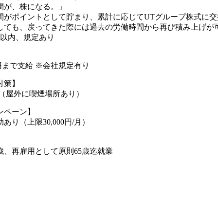
間が、株になる。」
間がポイントとして貯まり、累計に応じてUTグループ株式に交
しても、戻ってきた際には過去の労働時間から再び積み上げが可
年以内、規定あり
00円まで支給 ※会社規定有り
対策】
煙（屋外に喫煙場所あり）
ンペーン】
あり（上限30,000円/月）
歳、再雇用として原則65歳迄就業