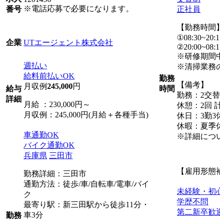
※電話応募で必要になります。
正社員
番号
【勤務時間
①08:30~20:1
UTエージェント株式会社
企業
②20:00~08:1
※研修期間中
週払い
※清掃業務の
給料前払いOK
勤務
【備考】
月収例
245,000
円
給与
時間
勤務：2交
詳細
月給 ：230,000円～
休憩：2回 計
月収例：245,000円(月給＋各種手当)
休日：3勤3
休暇：夏季
車通勤OK
※詳細につ
バイク通勤OK
兵庫県
三田市
【雇用形態
勤務詳細：三田市
通勤方法：徒歩/車/自転車/電車/バイ
未経験・初
ク
学歴不問
最寄り駅：新三田駅から徒歩11分・
第二新卒歓
車3分
勤務