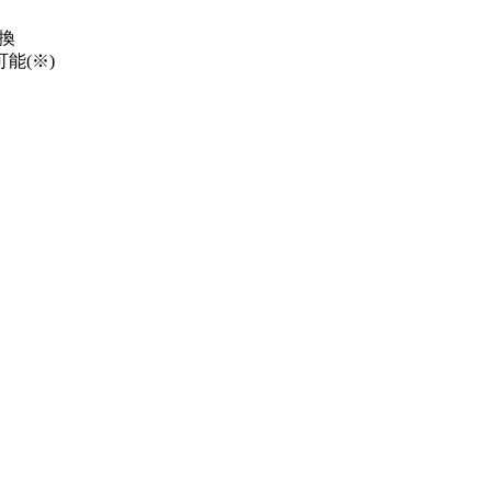
換
能(※)