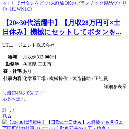
【20~30代活躍中】【月収28万円可×土
日休み】機械にセットしてボタンを...
UTエージェント株式会社
給与
月収例
312,000
円
勤務地
兵庫県 三田市
寮・社宅
あり
仕事内容
化学系工場 / 機械操作・製造補助 / 正社員
詳細を表示
＼最短45秒で完了／
応募へ進む
詳しく
見る