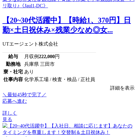
【20~30代活躍中】【時給1、370円】日
勤×土日祝休み×残業少なめ◎女...
UTエージェント株式会社
給与
月収例
222,000
円
勤務地
兵庫県 三田市
寮・社宅
あり
仕事内容
化学系工場 / 検査・検品 / 正社員
詳細を表示
＼最短45秒で完了／
応募へ進む
詳しく
見る