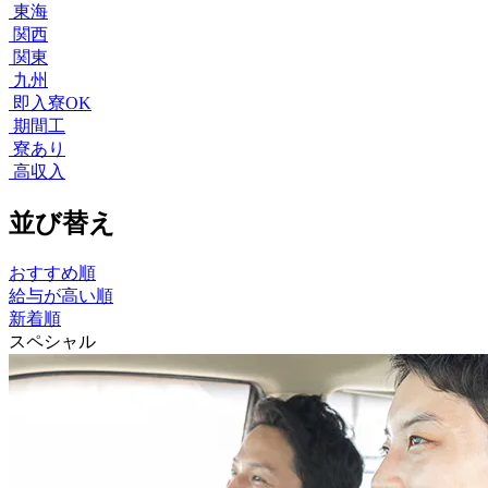
東海
関西
関東
九州
即入寮OK
期間工
寮あり
高収入
並び替え
おすすめ順
給与が高い順
新着順
スペシャル