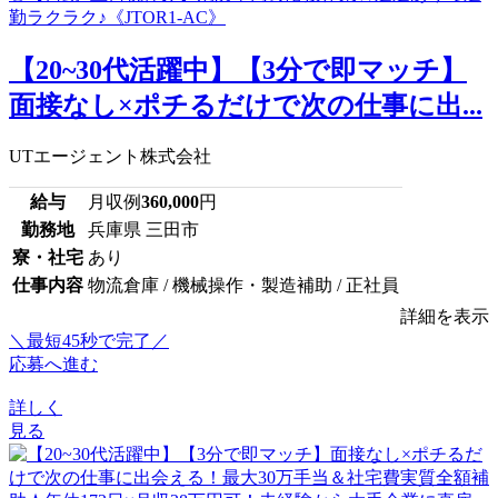
【20~30代活躍中】【3分で即マッチ】
面接なし×ポチるだけで次の仕事に出...
UTエージェント株式会社
給与
月収例
360,000
円
勤務地
兵庫県 三田市
寮・社宅
あり
仕事内容
物流倉庫 / 機械操作・製造補助 / 正社員
詳細を表示
＼最短45秒で完了／
応募へ進む
詳しく
見る