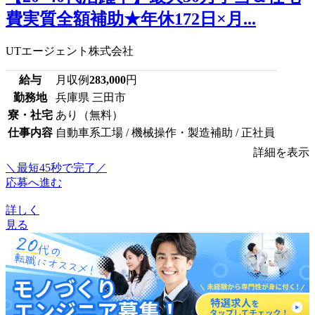
費実質全額補助★年休172日×月...
UTエージェント株式会社
給与
月収例
283,000
円
勤務地
兵庫県 三田市
寮・社宅
あり（無料）
仕事内容
自動車系工場 / 機械操作・製造補助 / 正社員
詳細を表示
＼最短45秒で完了／
応募へ進む
詳しく
見る