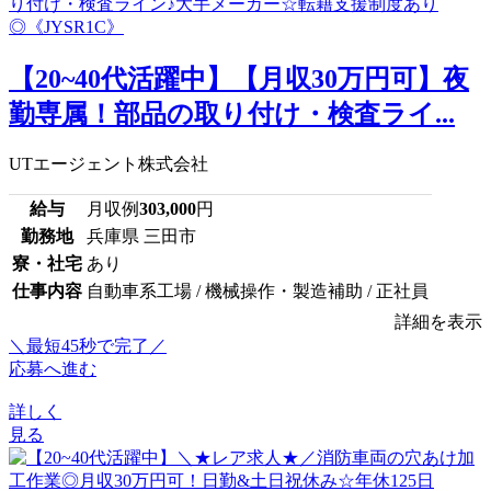
【20~40代活躍中】【月収30万円可】夜
勤専属！部品の取り付け・検査ライ...
UTエージェント株式会社
給与
月収例
303,000
円
勤務地
兵庫県 三田市
寮・社宅
あり
仕事内容
自動車系工場 / 機械操作・製造補助 / 正社員
詳細を表示
＼最短45秒で完了／
応募へ進む
詳しく
見る