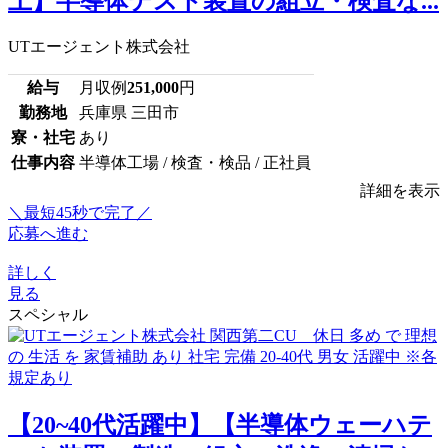
上】半導体テスト装置の組立・検査な...
UTエージェント株式会社
給与
月収例
251,000
円
勤務地
兵庫県 三田市
寮・社宅
あり
仕事内容
半導体工場 / 検査・検品 / 正社員
詳細を表示
＼最短45秒で完了／
応募へ進む
詳しく
見る
スペシャル
【20~40代活躍中】【半導体ウェーハテ