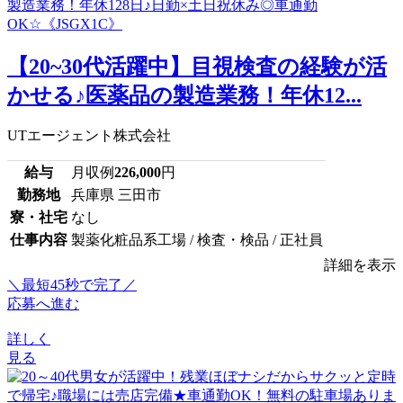
【20~30代活躍中】目視検査の経験が活
かせる♪医薬品の製造業務！年休12...
UTエージェント株式会社
給与
月収例
226,000
円
勤務地
兵庫県 三田市
寮・社宅
なし
仕事内容
製薬化粧品系工場 / 検査・検品 / 正社員
詳細を表示
＼最短45秒で完了／
応募へ進む
詳しく
見る