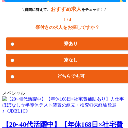
おすすめ求人
\ 質問に答えて、
をチェック！ /
1 / 4
寮付きの求人をお探しですか？
寮あり
寮なし
どちらでも可
スペシャル
【20~40代活躍中】【年休168日×社宅費