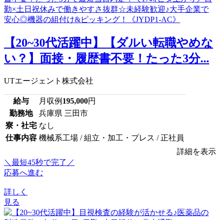
【20~30代活躍中】【ダルい転職やめな
い？】面接・履歴書不要！たった3分...
UTエージェント株式会社
給与
月収例
195,000
円
勤務地
兵庫県 三田市
寮・社宅
なし
仕事内容
機械系工場 / 組立・加工・プレス / 正社員
詳細を表示
＼最短45秒で完了／
応募へ進む
詳しく
見る