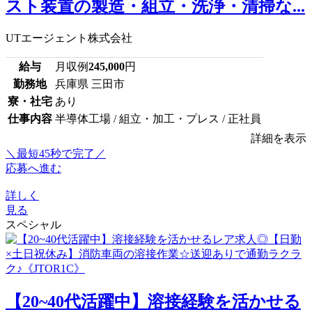
スト装置の製造・組立・洗浄・清掃な...
UTエージェント株式会社
給与
月収例
245,000
円
勤務地
兵庫県 三田市
寮・社宅
あり
仕事内容
半導体工場 / 組立・加工・プレス / 正社員
詳細を表示
＼最短45秒で完了／
応募へ進む
詳しく
見る
スペシャル
【20~40代活躍中】溶接経験を活かせる