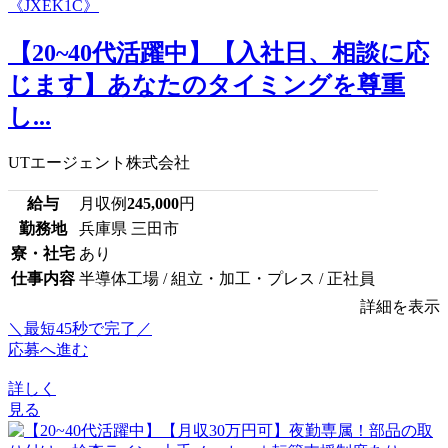
【20~40代活躍中】【入社日、相談に応
じます】あなたのタイミングを尊重
し...
UTエージェント株式会社
給与
月収例
245,000
円
勤務地
兵庫県 三田市
寮・社宅
あり
仕事内容
半導体工場 / 組立・加工・プレス / 正社員
詳細を表示
＼最短45秒で完了／
応募へ進む
詳しく
見る