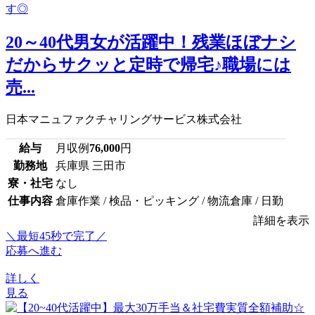
20～40代男女が活躍中！残業ほぼナシ
だからサクッと定時で帰宅♪職場には
売...
日本マニュファクチャリングサービス株式会社
給与
月収例
76,000
円
勤務地
兵庫県 三田市
寮・社宅
なし
仕事内容
倉庫作業 / 検品・ピッキング / 物流倉庫 / 日勤
詳細を表示
＼最短45秒で完了／
応募へ進む
詳しく
見る