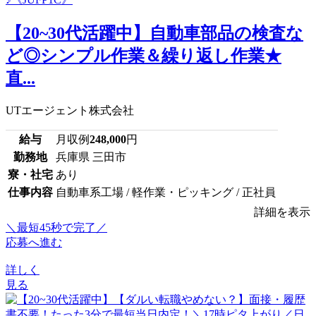
【20~30代活躍中】自動車部品の検査な
ど◎シンプル作業＆繰り返し作業★
直...
UTエージェント株式会社
給与
月収例
248,000
円
勤務地
兵庫県 三田市
寮・社宅
あり
仕事内容
自動車系工場 / 軽作業・ピッキング / 正社員
詳細を表示
＼最短45秒で完了／
応募へ進む
詳しく
見る