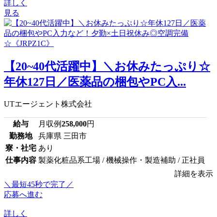
詳しく
見る
【20~40代活躍中】＼お休みたっぷり☆
年休127日／医薬品の梱包やPC入...
UTエージェント株式会社
給与
月収例
258,000
円
勤務地
兵庫県 三田市
寮・社宅
あり
仕事内容
製薬化粧品系工場 / 機械操作・製造補助 / 正社員
詳細を表示
＼最短45秒で完了／
応募へ進む
詳しく