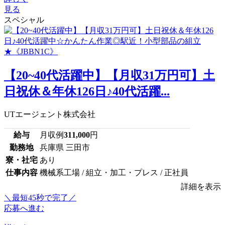
見る
スペシャル
【20~40代活躍中】【月収31万円可】土
日祝休＆年休126日♪40代活躍...
UTエージェント株式会社
給与
月収例
311,000
円
勤務地
兵庫県 三田市
寮・社宅
あり
仕事内容
機械系工場 / 組立・加工・プレス / 正社員
詳細を表示
＼最短45秒で完了／
応募へ進む