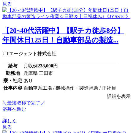
見る
【20~40代活躍中】【駅チカ徒歩8分】
年間休日125日！自動車部品の製造...
UTエージェント株式会社
給与
月収例
238,000
円
勤務地
兵庫県 三田市
寮・社宅
あり
仕事内容
自動車系工場 / 機械操作・製造補助 / 正社員
詳細を表示
＼最短45秒で完了／
応募へ進む
詳しく
見る