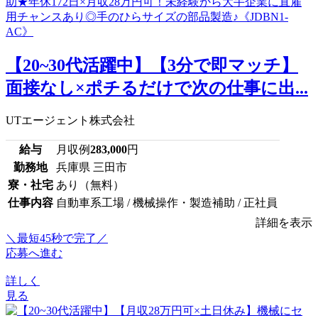
【20~30代活躍中】【3分で即マッチ】
面接なし×ポチるだけで次の仕事に出...
UTエージェント株式会社
給与
月収例
283,000
円
勤務地
兵庫県 三田市
寮・社宅
あり（無料）
仕事内容
自動車系工場 / 機械操作・製造補助 / 正社員
詳細を表示
＼最短45秒で完了／
応募へ進む
詳しく
見る