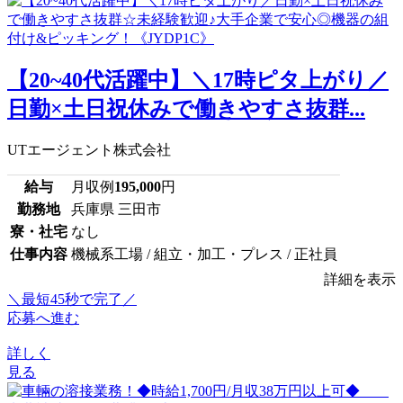
【20~40代活躍中】＼17時ピタ上がり／
日勤×土日祝休みで働きやすさ抜群...
UTエージェント株式会社
給与
月収例
195,000
円
勤務地
兵庫県 三田市
寮・社宅
なし
仕事内容
機械系工場 / 組立・加工・プレス / 正社員
詳細を表示
＼最短45秒で完了／
応募へ進む
詳しく
見る