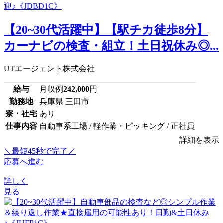
【20~30代活躍中】【駅チカ徒歩8分】
カーナビの検査・組立！土日祝休み◎...
UTエージェント株式会社
給与
月収例
242,000
円
勤務地
兵庫県 三田市
寮・社宅
あり
仕事内容
自動車系工場 / 軽作業・ピッキング / 正社員
詳細を表示
＼最短45秒で完了／
応募へ進む
詳しく
見る