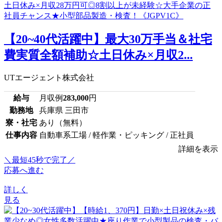
【20~40代活躍中】最大30万手当＆社宅
費実質全額補助☆土日休み×月収2...
UTエージェント株式会社
給与
月収例
283,000
円
勤務地
兵庫県 三田市
寮・社宅
あり（無料）
仕事内容
自動車系工場 / 軽作業・ピッキング / 正社員
詳細を表示
＼最短45秒で完了／
応募へ進む
詳しく
見る