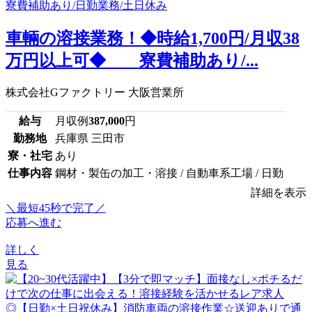
車輛の溶接業務！◆時給1,700円/月収38
万円以上可◆ 寮費補助あり/...
株式会社Gファクトリー 大阪営業所
給与
月収例
387,000
円
勤務地
兵庫県 三田市
寮・社宅
あり
仕事内容
鋼材・製缶の加工・溶接 / 自動車系工場 / 日勤
詳細を表示
＼最短45秒で完了／
応募へ進む
詳しく
見る