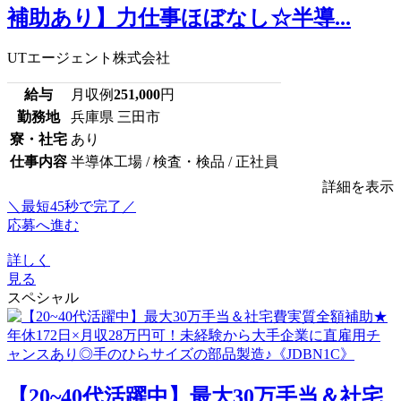
補助あり】力仕事ほぼなし☆半導...
UTエージェント株式会社
給与
月収例
251,000
円
勤務地
兵庫県 三田市
寮・社宅
あり
仕事内容
半導体工場 / 検査・検品 / 正社員
詳細を表示
＼最短45秒で完了／
応募へ進む
詳しく
見る
スペシャル
【20~40代活躍中】最大30万手当＆社宅