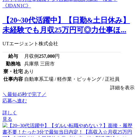
【20~30代活躍中】【日勤&土日休み】
未経験でも月収25万円可◎力仕事ほ...
UTエージェント株式会社
給与
月収例
257,000
円
勤務地
兵庫県 三田市
寮・社宅
あり
仕事内容
自動車系工場 / 軽作業・ピッキング / 正社員
詳細を表示
＼最短45秒で完了／
応募へ進む
詳しく
見る