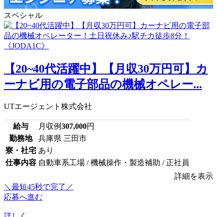
スペシャル
【20~40代活躍中】【月収30万円可】カ
ーナビ用の電子部品の機械オペレー...
UTエージェント株式会社
給与
月収例
307,000
円
勤務地
兵庫県 三田市
寮・社宅
あり
仕事内容
自動車系工場 / 機械操作・製造補助 / 正社員
詳細を表示
＼最短45秒で完了／
応募へ進む
詳しく