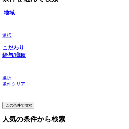
地域
選択
こだわり
給与/職種
選択
条件クリア
この条件で検索
人気の条件から検索