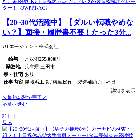
【20~30代活躍中】【ダルい転職やめな
い？】面接・履歴書不要！たった3分...
UTエージェント株式会社
給与
月収例
255,000
円
勤務地
兵庫県 三田市
寮・社宅
あり
仕事内容
機械系工場 / 機械操作・製造補助 / 正社員
詳細を表示
＼最短45秒で完了／
応募へ進む
詳しく
見る