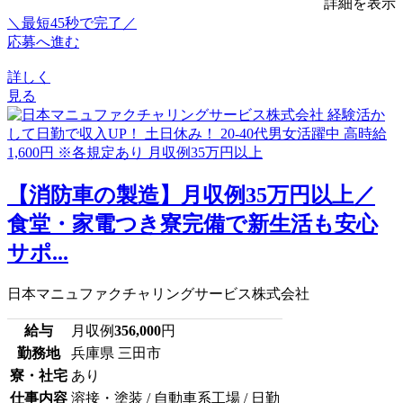
詳細を表示
＼最短45秒で完了／
応募へ進む
詳しく
見る
【消防車の製造】月収例35万円以上／
食堂・家電つき寮完備で新生活も安心
サポ...
日本マニュファクチャリングサービス株式会社
給与
月収例
356,000
円
勤務地
兵庫県 三田市
寮・社宅
あり
仕事内容
溶接・塗装 / 自動車系工場 / 日勤