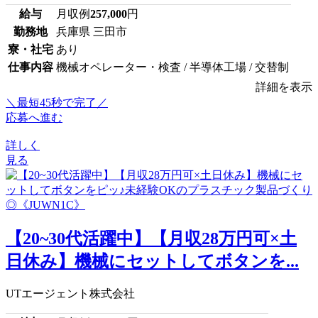
給与
月収例
257,000
円
勤務地
兵庫県 三田市
寮・社宅
あり
仕事内容
機械オペレーター・検査 / 半導体工場 / 交替制
詳細を表示
＼最短45秒で完了／
応募へ進む
詳しく
見る
【20~30代活躍中】【月収28万円可×土
日休み】機械にセットしてボタンを...
UTエージェント株式会社