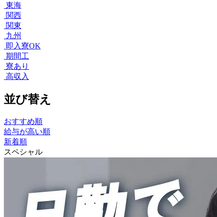
東海
関西
関東
九州
即入寮OK
期間工
寮あり
高収入
並び替え
おすすめ順
給与が高い順
新着順
スペシャル