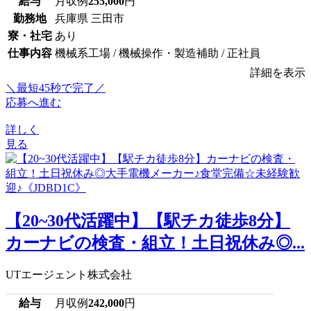
給与
月収例
255,000
円
勤務地
兵庫県 三田市
寮・社宅
あり
仕事内容
機械系工場 / 機械操作・製造補助 / 正社員
詳細を表示
＼最短45秒で完了／
応募へ進む
詳しく
見る
【20~30代活躍中】【駅チカ徒歩8分】
カーナビの検査・組立！土日祝休み◎...
UTエージェント株式会社
給与
月収例
242,000
円