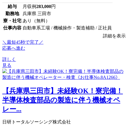
給与
月収例
283,000
円
勤務地
兵庫県 三田市
寮・社宅
あり（無料）
仕事内容
自動車系工場 / 機械操作・製造補助 / 正社員
詳細を表示
＼最短45秒で完了／
応募へ進む
詳しく
見る
【兵庫県三田市】未経験OK！寮完備！
半導体検査部品の製造に伴う機械オペ
レー...
日研トータルソーシング株式会社