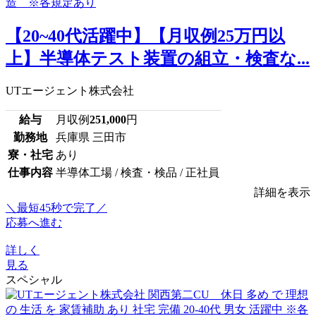
【20~40代活躍中】【月収例25万円以
上】半導体テスト装置の組立・検査な...
UTエージェント株式会社
給与
月収例
251,000
円
勤務地
兵庫県 三田市
寮・社宅
あり
仕事内容
半導体工場 / 検査・検品 / 正社員
詳細を表示
＼最短45秒で完了／
応募へ進む
詳しく
見る
スペシャル