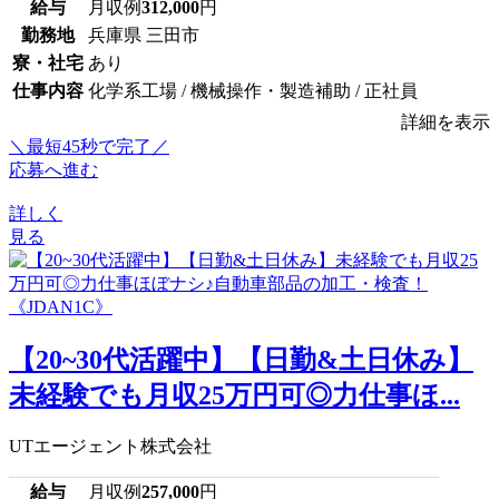
給与
月収例
312,000
円
勤務地
兵庫県 三田市
寮・社宅
あり
仕事内容
化学系工場 / 機械操作・製造補助 / 正社員
詳細を表示
＼最短45秒で完了／
応募へ進む
詳しく
見る
【20~30代活躍中】【日勤&土日休み】
未経験でも月収25万円可◎力仕事ほ...
UTエージェント株式会社
給与
月収例
257,000
円