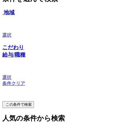
地域
選択
こだわり
給与/職種
選択
条件クリア
この条件で検索
人気の条件から検索