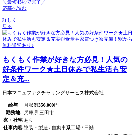
＼最短45秒で完了／
応募へ進む
詳しく
見る
もくもく作業が好きな方必見！人気の
好条件ワーク★土日休みで私生活も安
定＆充...
日本マニュファクチャリングサービス株式会社
給与
月収例
356,000
円
勤務地
兵庫県 三田市
寮・社宅
あり
仕事内容
塗装・製造 / 自動車系工場 / 日勤