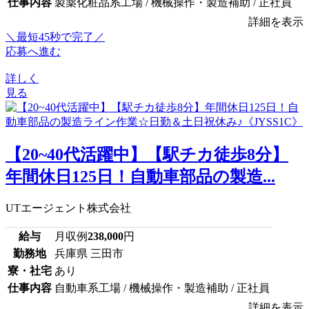
仕事内容
製薬化粧品系工場 / 機械操作・製造補助 / 正社員
詳細を表示
＼最短45秒で完了／
応募へ進む
詳しく
見る
【20~40代活躍中】【駅チカ徒歩8分】
年間休日125日！自動車部品の製造...
UTエージェント株式会社
給与
月収例
238,000
円
勤務地
兵庫県 三田市
寮・社宅
あり
仕事内容
自動車系工場 / 機械操作・製造補助 / 正社員
詳細を表示