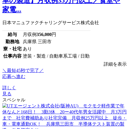
車の製造】月収例35万円以上／食堂や
家電...
日本マニュファクチャリングサービス株式会社
給与
月収例
356,000
円
勤務地
兵庫県 三田市
寮・社宅
あり
仕事内容
塗装・製造 / 自動車系工場 / 日勤
詳細を表示
＼最短45秒で完了／
応募へ進む
詳しく
見る
スペシャル