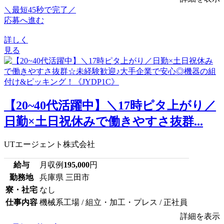
＼最短45秒で完了／
応募へ進む
詳しく
見る
【20~40代活躍中】＼17時ピタ上がり／
日勤×土日祝休みで働きやすさ抜群...
UTエージェント株式会社
給与
月収例
195,000
円
勤務地
兵庫県 三田市
寮・社宅
なし
仕事内容
機械系工場 / 組立・加工・プレス / 正社員
詳細を表示