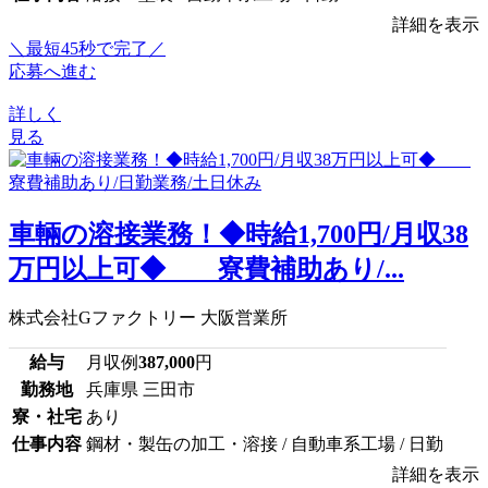
詳細を表示
＼最短45秒で完了／
応募へ進む
詳しく
見る
車輛の溶接業務！◆時給1,700円/月収38
万円以上可◆ 寮費補助あり/...
株式会社Gファクトリー 大阪営業所
給与
月収例
387,000
円
勤務地
兵庫県 三田市
寮・社宅
あり
仕事内容
鋼材・製缶の加工・溶接 / 自動車系工場 / 日勤
詳細を表示