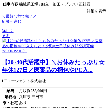
仕事内容
機械系工場 / 組立・加工・プレス / 正社員
詳細を表示
＼最短45秒で完了／
応募へ進む
詳しく
見る
【20~40代活躍中】＼お休みたっぷり☆
年休127日／医薬品の梱包やPC入...
UTエージェント株式会社
給与
月収例
258,000
円
勤務地
兵庫県 三田市
寮・社宅
あり