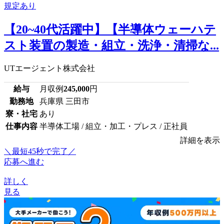
【20~40代活躍中】【半導体ウェーハテ
スト装置の製造・組立・洗浄・清掃な...
UTエージェント株式会社
給与
月収例
245,000
円
勤務地
兵庫県 三田市
寮・社宅
あり
仕事内容
半導体工場 / 組立・加工・プレス / 正社員
詳細を表示
＼最短45秒で完了／
応募へ進む
詳しく
見る