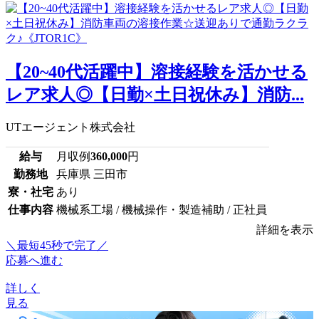
【20~40代活躍中】溶接経験を活かせる
レア求人◎【日勤×土日祝休み】消防...
UTエージェント株式会社
給与
月収例
360,000
円
勤務地
兵庫県 三田市
寮・社宅
あり
仕事内容
機械系工場 / 機械操作・製造補助 / 正社員
詳細を表示
＼最短45秒で完了／
応募へ進む
詳しく
見る