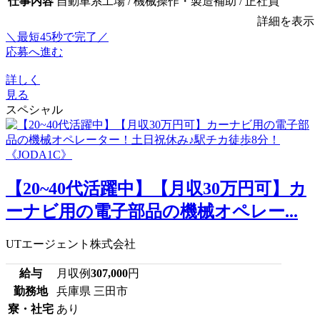
仕事内容
自動車系工場 / 機械操作・製造補助 / 正社員
詳細を表示
＼最短45秒で完了／
応募へ進む
詳しく
見る
スペシャル
【20~40代活躍中】【月収30万円可】カ
ーナビ用の電子部品の機械オペレー...
UTエージェント株式会社
給与
月収例
307,000
円
勤務地
兵庫県 三田市
寮・社宅
あり