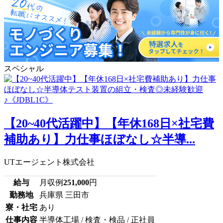
スペシャル
【20~40代活躍中】【年休168日×社宅費
補助あり】力仕事ほぼなし☆半導...
UTエージェント株式会社
給与
月収例
251,000
円
勤務地
兵庫県 三田市
寮・社宅
あり
仕事内容
半導体工場 / 検査・検品 / 正社員