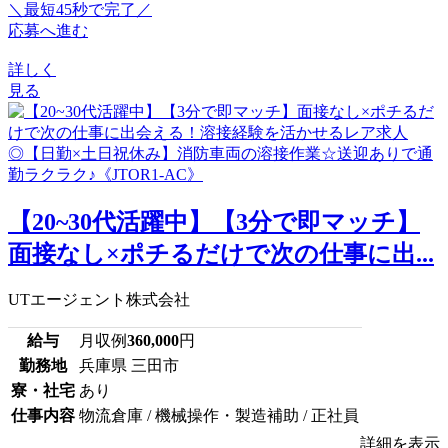
＼最短45秒で完了／
応募へ進む
詳しく
見る
【20~30代活躍中】【3分で即マッチ】
面接なし×ポチるだけで次の仕事に出...
UTエージェント株式会社
給与
月収例
360,000
円
勤務地
兵庫県 三田市
寮・社宅
あり
仕事内容
物流倉庫 / 機械操作・製造補助 / 正社員
詳細を表示