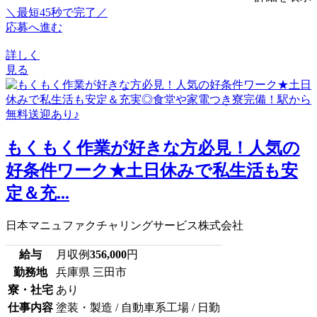
＼最短45秒で完了／
応募へ進む
詳しく
見る
もくもく作業が好きな方必見！人気の
好条件ワーク★土日休みで私生活も安
定＆充...
日本マニュファクチャリングサービス株式会社
給与
月収例
356,000
円
勤務地
兵庫県 三田市
寮・社宅
あり
仕事内容
塗装・製造 / 自動車系工場 / 日勤