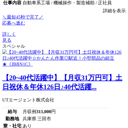
仕事内容
自動車系工場 / 機械操作・製造補助 / 正社員
詳細を表示
＼最短45秒で完了／
応募へ進む
詳しく
見る
スペシャル
【20~40代活躍中】【月収31万円可】土
日祝休＆年休126日♪40代活躍...
UTエージェント株式会社
給与
月収例
311,000
円
勤務地
兵庫県 三田市
寮・社宅
あり