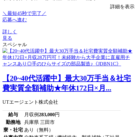
詳細を表示
＼最短45秒で完了／
応募へ進む
詳しく
見る
スペシャル
【20~40代活躍中】最大30万手当＆社宅
費実質全額補助★年休172日×月...
UTエージェント株式会社
給与
月収例
283,000
円
勤務地
兵庫県 三田市
寮・社宅
あり（無料）