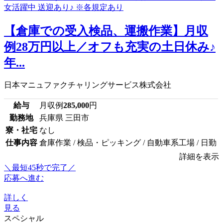
【倉庫での受入検品、運搬作業】月収
例28万円以上／オフも充実の土日休み♪
年...
日本マニュファクチャリングサービス株式会社
給与
月収例
285,000
円
勤務地
兵庫県 三田市
寮・社宅
なし
仕事内容
倉庫作業 / 検品・ピッキング / 自動車系工場 / 日勤
詳細を表示
＼最短45秒で完了／
応募へ進む
詳しく
見る
スペシャル