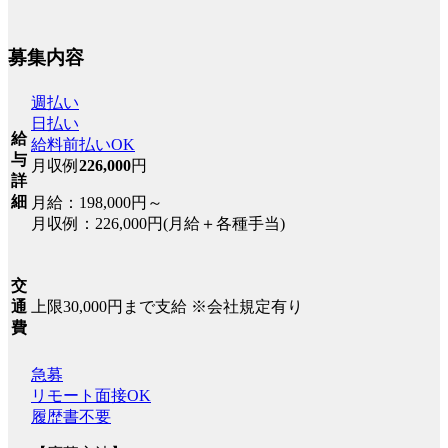
募集内容
週払い
日払い
給
給料前払いOK
与
月収例
226,000
円
詳
細
月給：198,000円～
月収例：226,000円(月給＋各種手当)
交
上限30,000円まで支給 ※会社規定有り
通
費
急募
リモート面接OK
履歴書不要