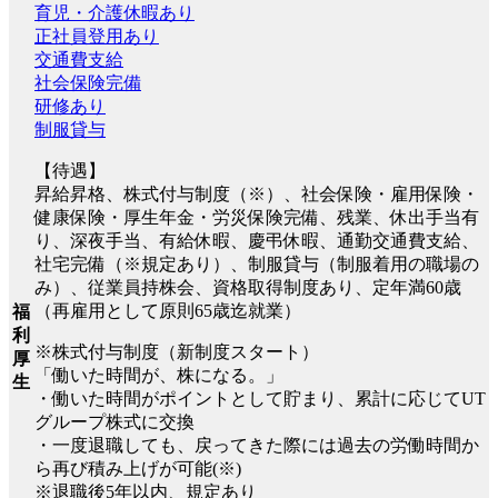
育児・介護休暇あり
正社員登用あり
交通費支給
社会保険完備
研修あり
制服貸与
【待遇】
昇給昇格、株式付与制度（※）、社会保険・雇用保険・
健康保険・厚生年金・労災保険完備、残業、休出手当有
り、深夜手当、有給休暇、慶弔休暇、通勤交通費支給、
社宅完備（※規定あり）、制服貸与（制服着用の職場の
み）、従業員持株会、資格取得制度あり、定年満60歳
（再雇用として原則65歳迄就業）
福
利
※株式付与制度（新制度スタート）
厚
「働いた時間が、株になる。」
生
・働いた時間がポイントとして貯まり、累計に応じてUT
グループ株式に交換
・一度退職しても、戻ってきた際には過去の労働時間か
ら再び積み上げが可能(※)
※退職後5年以内、規定あり