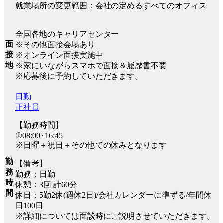
就業場所の変更範囲：会社の定めるすべてのオフィス
全国各地のキャリアセンター
面
※その他面接会場あり
接
※オンライン面接実施中
地
※家にいながらスマホで面接＆履歴書不要
※応募後に予約していただきます。
日勤
正社員
【勤務時間】
①08:00~16:45
※日曜＋祝日＋その他での休みとなります
勤
【備考】
務
勤務：日勤
時
休憩：3回 計60分
間
休日：5勤2休(週休2日)/会社カレンダーに準ずる/年間休
日100日
※詳細については面談時にご説明させていただきます。