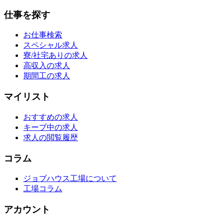
仕事を探す
お仕事検索
スペシャル求人
寮/社宅ありの求人
高収入の求人
期間工の求人
マイリスト
おすすめの求人
キープ中の求人
求人の閲覧履歴
コラム
ジョブハウス工場について
工場コラム
アカウント