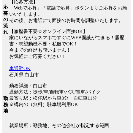
【応募方法】
応
「Webで応募」「電話で応募」ボタンよりご応募をお願
募
いいたします。
の
その後、お電話にて面接のお時間を調整いたします。
流
【履歴書不要☆オンライン面接OK】
れ
家にいながらスマホですぐにWEB面談ができる！履歴
書・志望動機不要・私服でOK！
今までの経歴も問いません！
お気軽にご応募ください！
車通勤OK
石川県 白山市
勤務詳細：白山市
通勤方法：徒歩/車/自転車/バス/電車/バイク
最寄り駅：松任駅から車8分・自転車11分
勤
※構内の（無料）駐車場利用OK
務
地
就業場所：勤務地、その他会社が指定する範囲