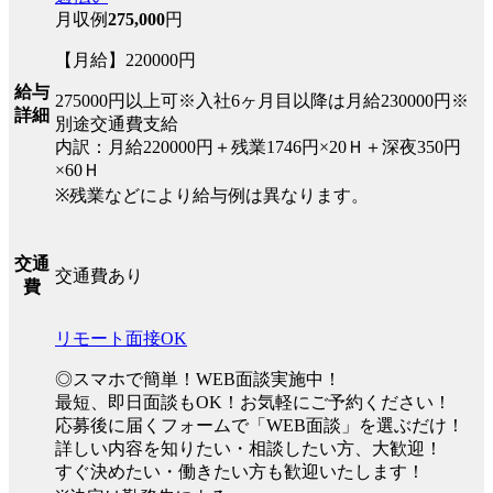
月収例
275,000
円
【月給】220000円
給与
275000円以上可※入社6ヶ月目以降は月給230000円※
詳細
別途交通費支給
内訳：月給220000円＋残業1746円×20Ｈ＋深夜350円
×60Ｈ
※残業などにより給与例は異なります。
交通
交通費あり
費
リモート面接OK
◎スマホで簡単！WEB面談実施中！
最短、即日面談もOK！お気軽にご予約ください！
応募後に届くフォームで「WEB面談」を選ぶだけ！
詳しい内容を知りたい・相談したい方、大歓迎！
すぐ決めたい・働きたい方も歓迎いたします！