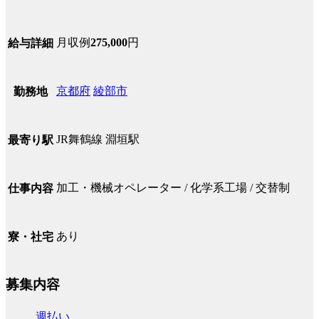
月収例
275,000
円
給与詳細
京都府
綾部市
勤務地
JR舞鶴線 淵垣駅
最寄り駅
加工・機械オペレーター / 化学系工場 / 交替制
仕事内容
あり
寮・社宅
募集内容
週払い