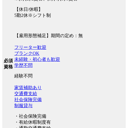
【休日/休暇】
5勤2休※シフト制
【雇用形態補足】期間の定め：無
フリーター歓迎
ブランクOK
未経験・初心者も歓迎
必須
学歴不問
資格
経験不問
家賃補助あり
交通費支給
社会保険完備
制服貸与
・社会保険完備
・有給休暇制度有