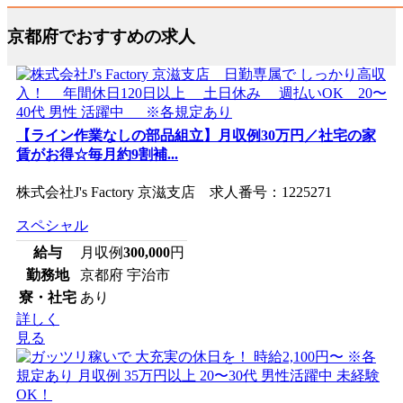
京都府でおすすめの求人
【ライン作業なしの部品組立】月収例30万円／社宅の家
賃がお得☆毎月約9割補...
株式会社J's Factory 京滋支店 求人番号：1225271
スペシャル
給与
月収例
300,000
円
勤務地
京都府 宇治市
寮・社宅
あり
詳しく
見る