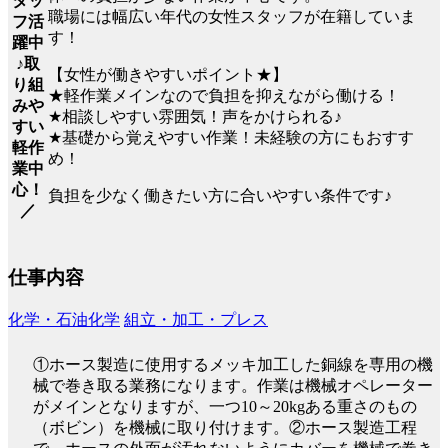
タッ
職場には幅広い年代の女性スタッフが在籍していま
フ活
す！
躍中
♪取
【女性が働きやすいポイント★】
り組
★軽作業メインなので負担を抑えながら働ける！
みや
★相談しやすい雰囲気！声をかけられる♪
すい
★基礎から覚えやすい作業！未経験の方にもおすす
軽作
め！
業中
心！
負担を少なく働きたい方に合いやすい条件です♪
／
仕事内容
化学・石油化学
組立・加工・プレス
①ホース製造に使用するメッキ加工した銅線を専用の機
械で巻き取る業務になります。作業は機械オペレーター
がメインとなりますが、一つ10～20kgある重さのもの
（ボビン）を機械に取り付けます。②ホース製造工程