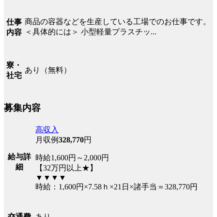
商品の容器などを生産している工場でのお仕事です。
仕事
＜具体的には＞ 小型軽量プラスチッ...
内容
寮・
あり（無料）
社宅
募集内容
高収入
月収例
328,770
円
給与詳
時給1,600円～2,000円
細
【32万円以上★】
▼▼▼▼
時給：1,600円×7.58ｈ×21日×諸手当＝328,770円
あり
交通費