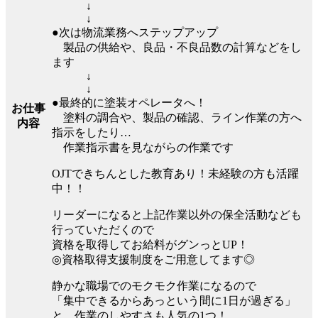
↓
↓
●次は物流業務へステップアップ
製品の供給や、良品・不良品数の計算などをし
ます
↓
↓
●最終的に塗装オペレータへ！
お仕事
塗料の調合や、製品の確認、ライン作業の方へ
内容
指示をしたり…
作業指示書を見ながらの作業です
OJTできちんとした教育あり！未経験の方も活躍
中！！
リーダーになると上記作業以外の保全活動なども
行っていただくので
資格を取得してお給料がグンっとUP！
◎資格取得支援制度をご用意してます◎
静かな職場でのモクモク作業になるので
「集中できるからあっという間に1日が過ぎる」
と、作業のしやすさも人気の1つ！