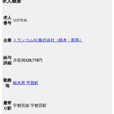
求人概要
求人
1197836
番号
トランコムSC株式会社（栃木・群馬）
企業
給与
月収例
328,770
円
詳細
勤務
栃木県
芳賀町
地
最寄
宇都宮線 宇都宮駅
り駅