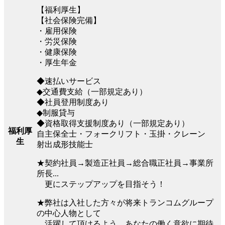
【福利厚生】
【社会保険完備】
・雇用保険
・労災保険
・健康保険
・厚生年金
◆速払いサービス
◆交通費支給（一部規定あり）
◆社員登用制度あり
◆制服貸与
◆資格取得支援制度あり（一部規定あり）
福利厚
自主保全士・フォークリフト・玉掛・クレーン
生
射出成形技能士
★契約社員→製造正社員→総合職正社員→事業所
所長...
更にステップアップを目指そう！
★弊社は入社した方々が将来トランコムグループ
の中心人物として
活躍して頂けるよう、あなたの働く意欲に期待