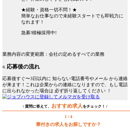
★経験・資格一切不問！★
簡単なお仕事なので未経験スタートでも即戦力に
なれます！
急募!積極採用中!
業務内容の変更範囲：会社の定めるすべての業務
応募後の流れ
応募後すぐ〜3日以内に
知らない電話番号やメール
から連絡
が来ます！これは企業からの連絡になりますので、もし電話
に出られなかった場合は
必ず折り返してください
！
おすすめ求人
\ 質問に答えて、
をチェック！ /
1 / 4
寮付きの求人をお探しですか？