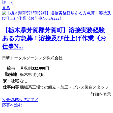
詳しく
見る
【栃木県芳賀郡芳賀町】溶接実務経験
ある方急募！溶接及び仕上げ作業《お
仕事N...
日研トータルソーシング株式会社
給与
月収例
332,000
円
勤務地
栃木県 芳賀町
寮・社宅
なし
仕事内容
機械系工場での組立・加工・プレス製造スタッフ
詳細を表示
＼最短45秒で完了／
応募へ進む