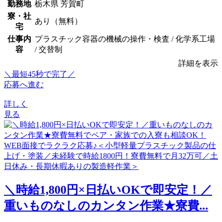
勤務地
栃木県 芳賀町
寮・社
あり（無料）
宅
仕事内
プラスチック容器の機械の操作・検査 / 化学系工場
容
/ 交替制
詳細を表示
＼最短45秒で完了／
応募へ進む
詳しく
見る
＼時給1,800円×日払いOKで即安定！／
重いものなしのカンタン作業★寮費...