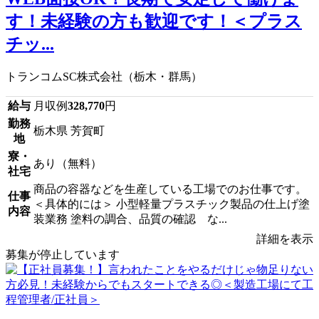
す！未経験の方も歓迎です！＜プラス
チッ...
トランコムSC株式会社（栃木・群馬）
給与
月収例
328,770
円
勤務
栃木県 芳賀町
地
寮・
あり（無料）
社宅
商品の容器などを生産している工場でのお仕事です。
仕事
＜具体的には＞ 小型軽量プラスチック製品の仕上げ塗
内容
装業務 塗料の調合、品質の確認 な...
詳細を表示
募集が停止しています