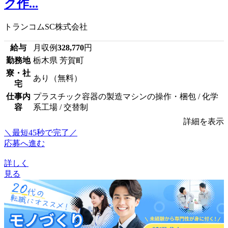
ク作...
トランコムSC株式会社
給与
月収例
328,770
円
勤務地
栃木県 芳賀町
寮・社
あり（無料）
宅
仕事内
プラスチック容器の製造マシンの操作・梱包 / 化学
容
系工場 / 交替制
詳細を表示
＼最短45秒で完了／
応募へ進む
詳しく
見る