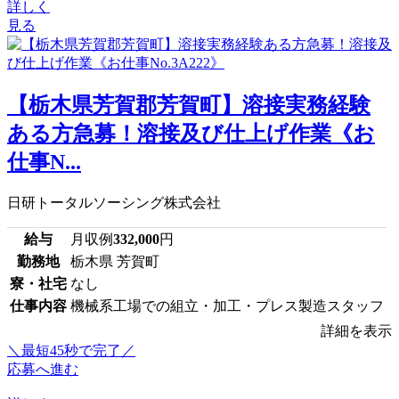
詳しく
見る
【栃木県芳賀郡芳賀町】溶接実務経験
ある方急募！溶接及び仕上げ作業《お
仕事N...
日研トータルソーシング株式会社
給与
月収例
332,000
円
勤務地
栃木県 芳賀町
寮・社宅
なし
仕事内容
機械系工場での組立・加工・プレス製造スタッフ
詳細を表示
＼最短45秒で完了／
応募へ進む