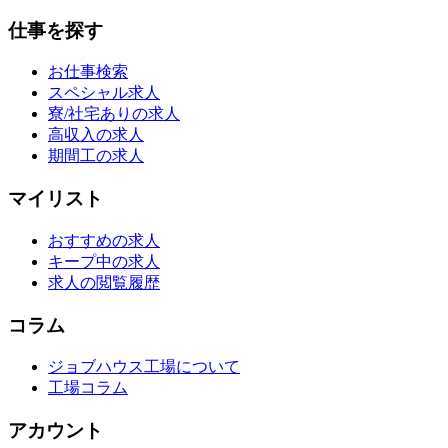
仕事を探す
お仕事検索
スペシャル求人
寮/社宅ありの求人
高収入の求人
期間工の求人
マイリスト
おすすめの求人
キープ中の求人
求人の閲覧履歴
コラム
ジョブハウス工場について
工場コラム
アカウント