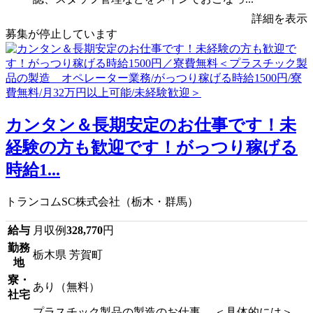
詳細を表示
募集が停止しています
カンタン＆長期安定のお仕事です！未
経験の方も歓迎です！がっつり稼げる
時給1...
トランコムSC株式会社（栃木・群馬）
給与
月収例
328,770
円
勤務
栃木県 芳賀町
地
寮・
あり（無料）
社宅
プラスチック製品の製造のお仕事。 ＜具体的には＞