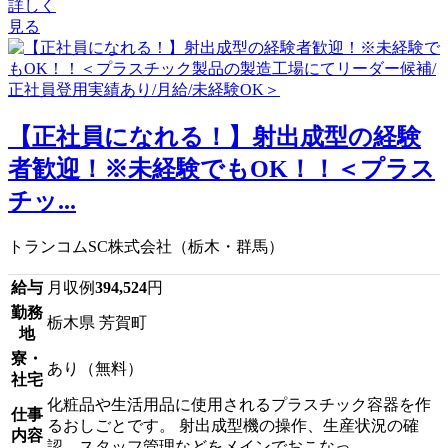
詳しく
見る
【正社員になれる！】射出成型の経験
者歓迎！※未経験でもOK！！＜プラス
チッ...
トランコムSC株式会社（栃木・群馬）
給与
月収例
394,524
円
勤務
栃木県 芳賀町
地
寮・
あり（無料）
社宅
化粧品や生活用品に使用されるプラスチック容器を作
仕事
るおしごとです。 射出成型機の操作、生産状況の確
内容
認、スタッフ管理などをメインでおこなっ...