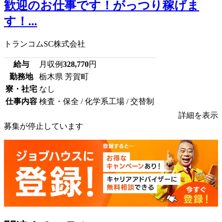
歓迎のお仕事です！がっつり稼げま
す！...
トランコムSC株式会社
給与
月収例
328,770
円
勤務地
栃木県 芳賀町
寮・社宅
なし
仕事内容
検査・保全 / 化学系工場 / 交替制
詳細を表示
募集が停止しています