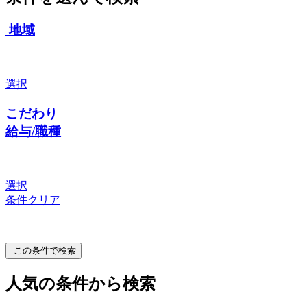
地域
選択
こだわり
給与/職種
選択
条件クリア
この条件で検索
人気の条件から検索