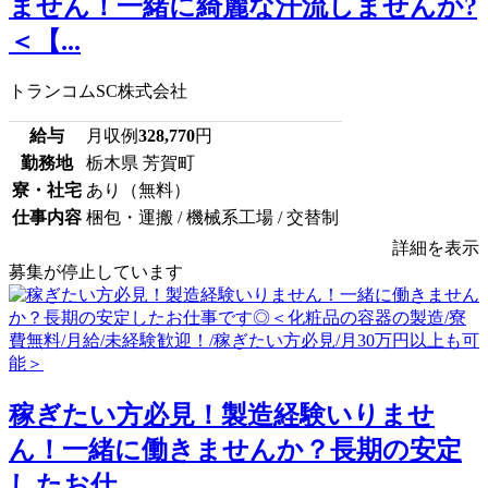
ません！一緒に綺麗な汗流しませんか?
＜【...
トランコムSC株式会社
給与
月収例
328,770
円
勤務地
栃木県 芳賀町
寮・社宅
あり（無料）
仕事内容
梱包・運搬 / 機械系工場 / 交替制
詳細を表示
募集が停止しています
稼ぎたい方必見！製造経験いりませ
ん！一緒に働きませんか？長期の安定
したお仕...