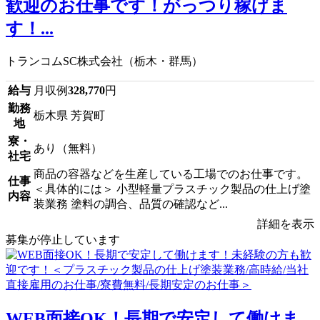
歓迎のお仕事です！がっつり稼げま
す！...
トランコムSC株式会社（栃木・群馬）
給与
月収例
328,770
円
勤務
栃木県 芳賀町
地
寮・
あり（無料）
社宅
商品の容器などを生産している工場でのお仕事です。
仕事
＜具体的には＞ 小型軽量プラスチック製品の仕上げ塗
内容
装業務 塗料の調合、品質の確認など...
詳細を表示
募集が停止しています
WEB面接OK！長期で安定して働けま