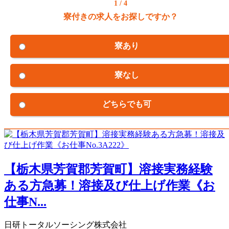
1 / 4
寮付きの求人をお探しですか？
寮あり
寮なし
どちらでも可
【栃木県芳賀郡芳賀町】溶接実務経験
ある方急募！溶接及び仕上げ作業《お
仕事N...
日研トータルソーシング株式会社