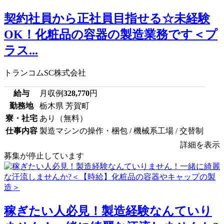
契約社員から正社員目指せる☆未経験
OK！化粧品の容器の製造業務です＜プ
ラス...
トランコムSC株式会社
給与
月収例
328,770
円
勤務地
栃木県 芳賀町
寮・社宅
あり（無料）
仕事内容
製造マシンの操作・梱包 / 機械系工場 / 交替制
詳細を表示
募集が停止しています
稼ぎたい人必見！製造経験なんていり