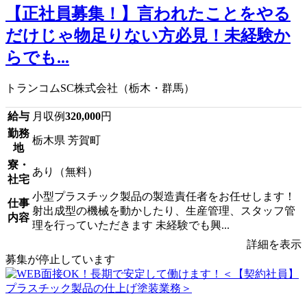
【正社員募集！】言われたことをやる
だけじゃ物足りない方必見！未経験か
らでも...
トランコムSC株式会社（栃木・群馬）
給与
月収例
320,000
円
勤務
栃木県 芳賀町
地
寮・
あり（無料）
社宅
小型プラスチック製品の製造責任者をお任せします！
仕事
射出成型の機械を動かしたり、生産管理、スタッフ管
内容
理を行っていただきます 未経験でも興...
詳細を表示
募集が停止しています