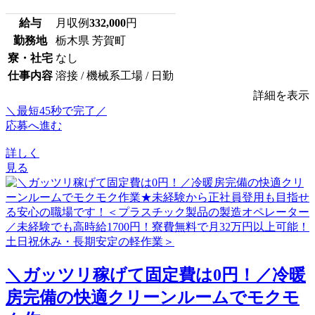
給与
月収例
332,000
円
勤務地
栃木県 芳賀町
寮・社宅
なし
仕事内容
溶接 / 機械系工場 / 日勤
詳細を表示
＼最短45秒で完了／
応募へ進む
詳しく
見る
＼ガッツリ稼げて固定費は0円！／冷暖
房完備の快適クリーンルームでモクモ