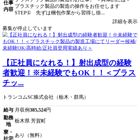
仕事
プラスチック製品の製造の操作をお任せします
内容
STEP① 先ずは梱包作業から習得し徐...
詳細を表示
募集が停止しています
【正社員になれる！】射出成型の経験
者歓迎！※未経験でもOK！！＜プラス
チッ...
トランコムSC株式会社（栃木・群馬）
給与
月収例
385,524
円
勤務
栃木県 芳賀町
地
寮・
あり（無料）
社宅