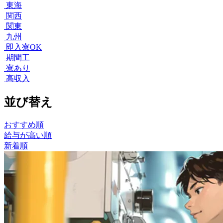
東海
関西
関東
九州
即入寮OK
期間工
寮あり
高収入
並び替え
おすすめ順
給与が高い順
新着順