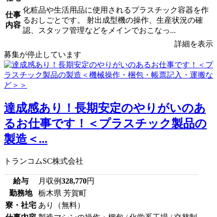
化粧品や生活用品に使用されるプラスチック容器を作
仕事
るおしごとです。 射出成型機の操作、生産状況の確
内容
認、スタッフ管理などをメインでおこなっ...
詳細を表示
募集が停止しています
達成感あり！長期安定のやりがいのあ
るお仕事です！＜プラスチック製品の
製造＜...
トランコムSC株式会社
給与
月収例
328,770
円
勤務地
栃木県 芳賀町
寮・社宅
あり（無料）