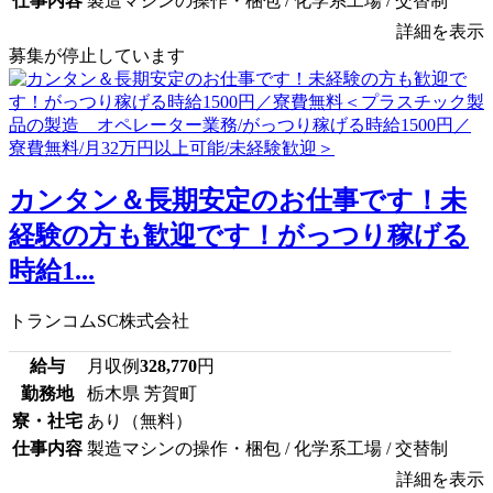
仕事内容
製造マシンの操作・梱包 / 化学系工場 / 交替制
詳細を表示
募集が停止しています
カンタン＆長期安定のお仕事です！未
経験の方も歓迎です！がっつり稼げる
時給1...
トランコムSC株式会社
給与
月収例
328,770
円
勤務地
栃木県 芳賀町
寮・社宅
あり（無料）
仕事内容
製造マシンの操作・梱包 / 化学系工場 / 交替制
詳細を表示