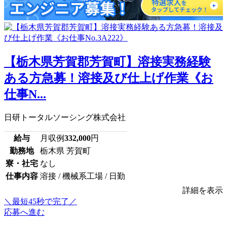
【栃木県芳賀郡芳賀町】溶接実務経験
ある方急募！溶接及び仕上げ作業《お
仕事N...
日研トータルソーシング株式会社
給与
月収例
332,000
円
勤務地
栃木県 芳賀町
寮・社宅
なし
仕事内容
溶接 / 機械系工場 / 日勤
詳細を表示
＼最短45秒で完了／
応募へ進む