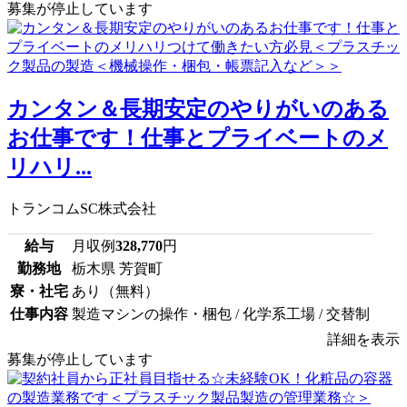
募集が停止しています
カンタン＆長期安定のやりがいのある
お仕事です！仕事とプライベートのメ
リハリ...
トランコムSC株式会社
給与
月収例
328,770
円
勤務地
栃木県 芳賀町
寮・社宅
あり（無料）
仕事内容
製造マシンの操作・梱包 / 化学系工場 / 交替制
詳細を表示
募集が停止しています