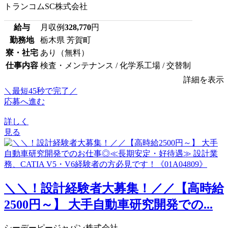
トランコムSC株式会社
給与
月収例
328,770
円
勤務地
栃木県 芳賀町
寮・社宅
あり（無料）
仕事内容
検査・メンテナンス / 化学系工場 / 交替制
詳細を表示
＼最短45秒で完了／
応募へ進む
詳しく
見る
＼＼！設計経験者大募集！／／【高時給
2500円～】 大手自動車研究開発での...
シーデーピージャパン株式会社