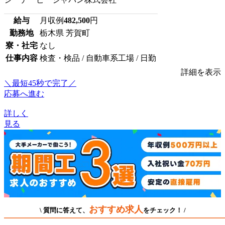
給与
月収例
482,500
円
勤務地
栃木県 芳賀町
寮・社宅
なし
仕事内容
検査・検品 / 自動車系工場 / 日勤
詳細を表示
＼最短45秒で完了／
応募へ進む
詳しく
見る
おすすめ求人
\ 質問に答えて、
をチェック！ /