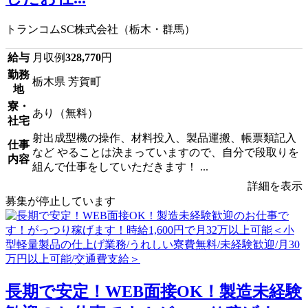
トランコムSC株式会社（栃木・群馬）
給与
月収例
328,770
円
勤務
栃木県 芳賀町
地
寮・
あり（無料）
社宅
射出成型機の操作、材料投入、製品運搬、帳票類記入
仕事
など やることは決まっていますので、自分で段取りを
内容
組んで仕事をしていただきます！ ...
詳細を表示
募集が停止しています
長期で安定！WEB面接OK！製造未経験