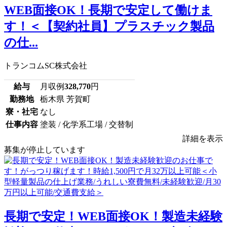
WEB面接OK！長期で安定して働けま
す！＜【契約社員】プラスチック製品
の仕...
トランコムSC株式会社
給与
月収例
328,770
円
勤務地
栃木県 芳賀町
寮・社宅
なし
仕事内容
塗装 / 化学系工場 / 交替制
詳細を表示
募集が停止しています
長期で安定！WEB面接OK！製造未経験