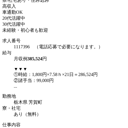
寮/社宅あり・住み込み
高収入
車通勤OK
20代活躍中
30代活躍中
未経験・初心者も歓迎
求人番号
1117396 （電話応募で必要になります。）
給与
月収例
385,524
円
▼▼▼
①時給：1,800円×7.58ｈ×21日＝286,524円
②諸手当：99,000円
...
勤務地
栃木県 芳賀町
寮・社宅
あり（無料）
仕事内容