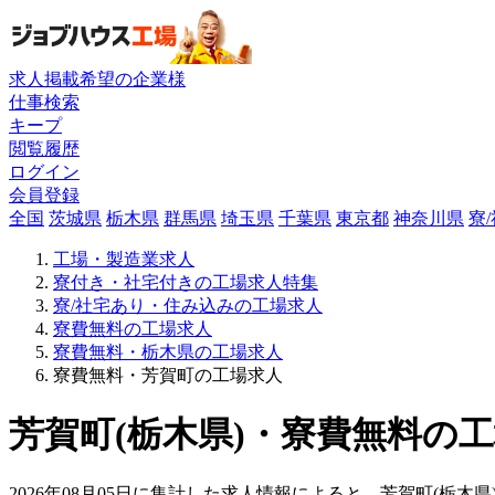
求人掲載希望の企業様
仕事検索
キープ
閲覧履歴
ログイン
会員登録
全国
茨城県
栃木県
群馬県
埼玉県
千葉県
東京都
神奈川県
寮
工場・製造業求人
寮付き・社宅付きの工場求人特集
寮/社宅あり・住み込みの工場求人
寮費無料の工場求人
寮費無料・栃木県の工場求人
寮費無料・芳賀町の工場求人
芳賀町(栃木県)・寮費無料の工
2026年08月05日に集計した求人情報によると、芳賀町(栃木