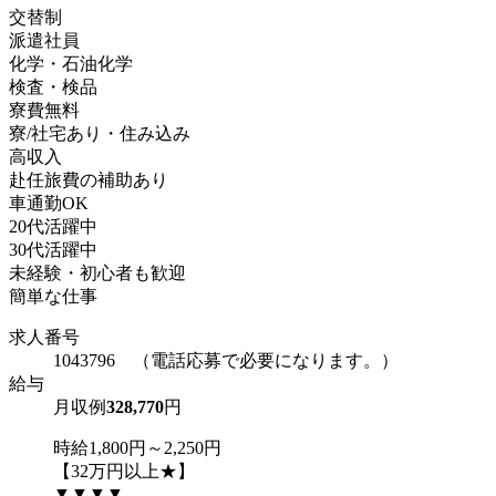
交替制
派遣社員
化学・石油化学
検査・検品
寮費無料
寮/社宅あり・住み込み
高収入
赴任旅費の補助あり
車通勤OK
20代活躍中
30代活躍中
未経験・初心者も歓迎
簡単な仕事
求人番号
1043796 （電話応募で必要になります。）
給与
月収例
328,770
円
時給1,800円～2,250円
【32万円以上★】
▼▼▼▼