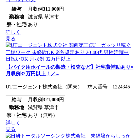
給与
月収例
311,000
円
勤務地
滋賀県 草津市
寮・社宅
あり
詳しく
見る
【バイク用ホイールの製造・検査など】社宅費補助あり×
月収例32万円以上！／...
UTエージェント株式会社（関東） 求人番号：1224345
給与
月収例
321,000
円
勤務地
滋賀県 草津市
寮・社宅
あり（無料）
詳しく
見る