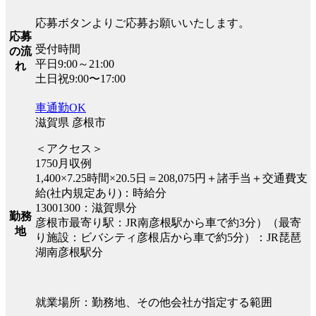
応募ボタンよりご応募お願いいたします。
応募
受付時間
の流
平日9:00～21:00
れ
土日祝9:00〜17:00
車通勤OK
滋賀県 彦根市
＜アクセス＞
1750月収例
1,400×7.25時間×20.5日＝208,075円＋諸手当＋交通費支
給(社内規定あり)：時給分
13001300：滋賀県分
勤務
彦根市最寄り駅：JR南彦根駅から車で約3分）（最寄
地
り施設：ビバシティ彦根店から車で約5分）：JR琵琶
湖南彦根駅分
就業場所：勤務地、その他会社が指定する範囲