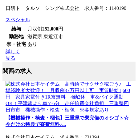
日研トータルソーシング株式会社 求人番号：1140190
スペシャル
給与
月収例
252,000
円
勤務地
滋賀県 東近江市
寮・社宅
あり
詳しく
見る
関西の求人
【機械操作・検査・梱包】三重県で寮完備のオシゴト☆
今だけの特典で寮費無料♪...
株式会社日本ケイテム 求人番号：731394