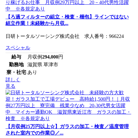
【ろ過フィルターの組立・検査・梱包】ラインではない
組立作業！未経験から月収...
日研トータルソーシング株式会社 求人番号：966224
スペシャル
給与
月収例
294,000
円
勤務地
滋賀県 草津市
寮・社宅
あり
詳しく
見る
【月収例25万円以上☆】ガラスの加工・検査／温度管理
された室内での作業◎／...