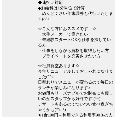
◆速払い対応
◆お給料は1分単位で計算！
めんどくさい年末調整も代行いたしま
す(^^♪
☆こんな方におススメです！☆
・大手メーカーで働きたい
・未経験スタートOKな仕事を探してい
る方
・仕事をしながら資格を取得したい方
・プライベートを充実させたい方
☆社員食堂あります☆
今年リニューアルしておしゃれになりま
した(^^♪
日替わりでメニューが変わるので毎日の
ランチが楽しみになります♪
お値段もリーズナブルでお財布にも優し
いのがスタッフから好評です!(^^)!
デザートもあるのでついつい食べ過ぎち
ゃうかも(*'ω'*)
★1食190円～利用できる利用率90％の人