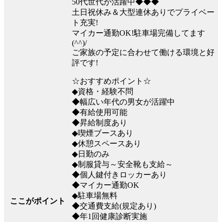
50代世代が活躍中◆◆◆
土日祝休み＆大型連休ありでプライベー
ト充実!
マイカー通勤OK!駐車場完備してます
(^^)/
ご家族の予定に合わせて働ける環境と好
評です!
☆おすすめポイント☆
◆資格・経験不問
◆幅広い年代の男女が活躍中
◆有給使用可能
◆昇給制度あり
◆喫煙ブースあり
◆休憩スペースあり
◆日勤のみ
◆制服貸与～安全靴も支給～
◆個人鍵付きロッカーあり
◆マイカー通勤OK
◆駐車場無料
ここがポイント
◆交通費支給(規定あり)
◆年1回健康診断実施