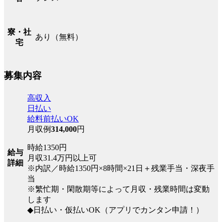
寮・社
あり（無料）
宅
募集内容
高収入
日払い
給料前払いOK
月収例
314,000
円
時給1350円
給与
月収31.4万円以上可
詳細
※内訳／時給1350円×8時間×21日＋残業手当・深夜手
当
※繁忙期・閑散期等によって月収・残業時間は変動
します
◆日払い・仮払いOK（アプリでカンタン申請！）