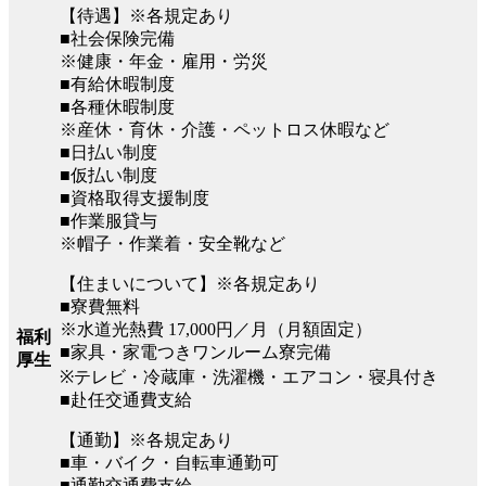
【待遇】※各規定あり
■社会保険完備
※健康・年金・雇用・労災
■有給休暇制度
■各種休暇制度
※産休・育休・介護・ペットロス休暇など
■日払い制度
■仮払い制度
■資格取得支援制度
■作業服貸与
※帽子・作業着・安全靴など
【住まいについて】※各規定あり
■寮費無料
※水道光熱費 17,000円／月（月額固定）
福利
■家具・家電つきワンルーム寮完備
厚生
※テレビ・冷蔵庫・洗濯機・エアコン・寝具付き
■赴任交通費支給
【通勤】※各規定あり
■車・バイク・自転車通勤可
■通勤交通費支給