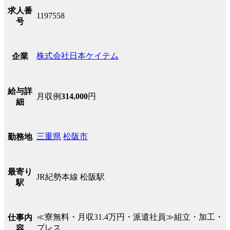
求人番
1197558
号
株式会社日本ケイテム
企業
給与詳
月収例
314,000
円
細
三重県
松阪市
勤務地
最寄り
JR紀勢本線 松阪駅
駅
≪寮無料・月収31.4万円・派遣社員≫組立・加工・
仕事内
プレス
容