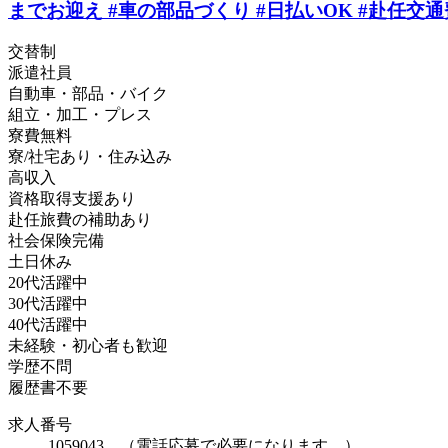
までお迎え #車の部品づくり #日払いOK #赴任交通費
交替制
派遣社員
自動車・部品・バイク
組立・加工・プレス
寮費無料
寮/社宅あり・住み込み
高収入
資格取得支援あり
赴任旅費の補助あり
社会保険完備
土日休み
20代活躍中
30代活躍中
40代活躍中
未経験・初心者も歓迎
学歴不問
履歴書不要
求人番号
1059043 （電話応募で必要になります。）