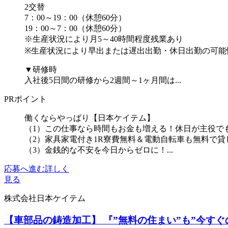
2交替
7：00～19：00（休憩60分）
19：00～7：00（休憩60分）
※生産状況により月5～40時間程度残業あり
※生産状況により早出または遅出出勤・休日出勤の可能
▼研修時
入社後5日間の研修から2週間～1ヶ月間は...
PRポイント
働くならやっぱり【日本ケイテム】
（1）この仕事なら時間もお金も増える！休日が主役でも月
（2）家具家電付き1R寮費無料＆電動自転車も無料で
（3）金銭的な不安を今日からゼロに！...
応募へ進む
詳しく
見る
株式会社日本ケイテム
【車部品の鋳造加工】 『”無料の住まい”も”今すぐの現