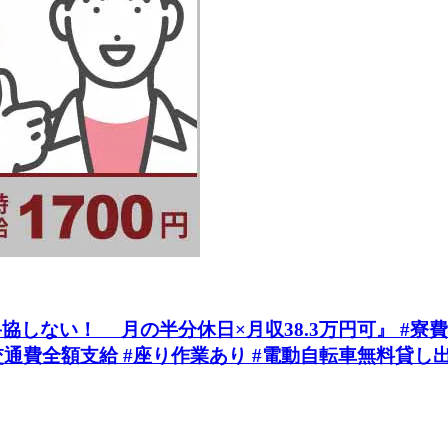
い！ 月の半分休日×月収38.3万円可』 #寮費0円 #2
通費全額支給 #座り作業あり #電動自転車無料貸し出し 