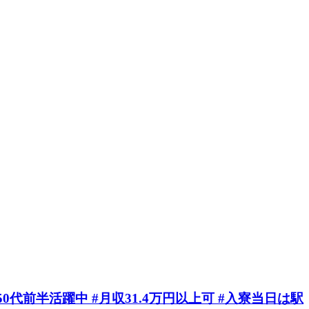
0代前半活躍中 #月収31.4万円以上可 #入寮当日は駅