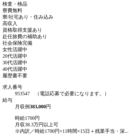
検査・検品
寮費無料
寮/社宅あり・住み込み
高収入
資格取得支援あり
赴任旅費の補助あり
社会保険完備
女性活躍中
20代活躍中
30代活躍中
40代活躍中
履歴書不要
求人番号
953547 （電話応募で必要になります。）
給与
月収例
383,000
円
時給1700円
月収38.3万円以上可
※内訳／時給1700円×11時間×15日＋残業手当・深...