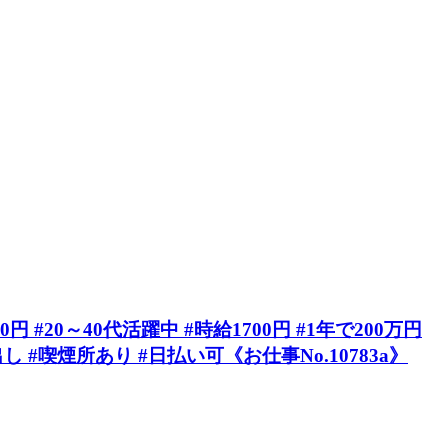
0～40代活躍中 #時給1700円 #1年で200万円
#喫煙所あり #日払い可《お仕事No.10783a》