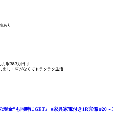
性あり
収38.3万円可
貸し出し！車がなくてもラクラク生活
金”も同時にGET』 #家具家電付き1R完備 #20～5