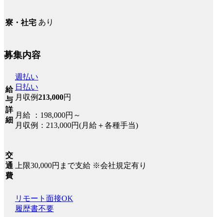
あり
寮・社宅
募集内容
週払い
日払い
給
月収例
213,000
円
与
詳
月給 ：198,000円～
細
月収例：213,000円(月給＋各種手当)
交
上限30,000円まで支給 ※会社規定有り
通
費
リモート面接OK
履歴書不要