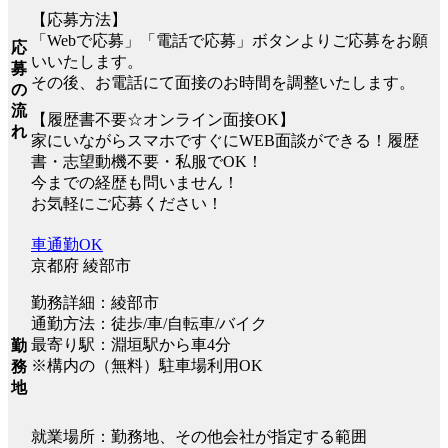
【応募方法】
「Webで応募」「電話で応募」ボタンよりご応募をお願
応
いいたします。
募
その後、お電話にて面接のお時間を調整いたします。
の
流
【履歴書不要☆オンライン面接OK】
れ
家にいながらスマホですぐにWEB面談ができる！履歴
書・志望動機不要・私服でOK！
今までの経歴も問いません！
お気軽にご応募ください！
車通勤OK
京都府 綾部市
勤務詳細：綾部市
通勤方法：徒歩/車/自転車/バイク
最寄り駅：淵垣駅から車4分
勤
※構内の（無料）駐車場利用OK
務
地
就業場所：勤務地、その他会社が指定する範囲