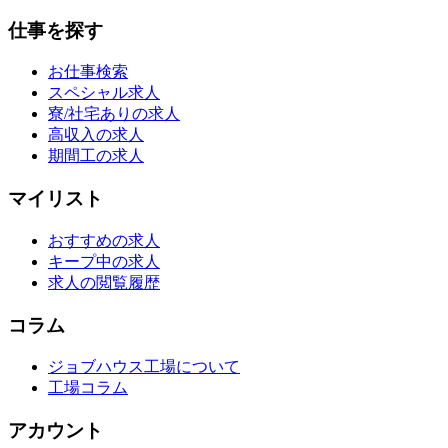
仕事を探す
お仕事検索
スペシャル求人
寮/社宅ありの求人
高収入の求人
期間工の求人
マイリスト
おすすめの求人
キープ中の求人
求人の閲覧履歴
コラム
ジョブハウス工場について
工場コラム
アカウント