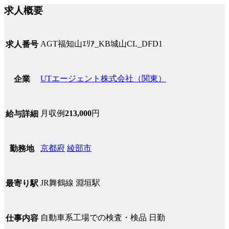
求人概要
AGT福知山ｴﾘｱ_KB城山CL_DFD1
求人番号
UTエージェント株式会社（関東）
企業
月収例
213,000
円
給与詳細
京都府
綾部市
勤務地
JR舞鶴線 淵垣駅
最寄り駅
自動車系工場での検査・検品 日勤
仕事内容