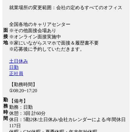
就業場所の変更範囲：会社の定めるすべてのオフィス
全国各地のキャリアセンター
面
※その他面接会場あり
接
※オンライン面接実施中
地
※家にいながらスマホで面接＆履歴書不要
※応募後に予約していただきます。
土日休み
日勤
正社員
【勤務時間】
①08:20~17:20
勤
【備考】
務
勤務：日勤
時
休憩：3回 計60分
間
休日：5勤2休/土日休み/会社カレンダーによる/年間休日
117日
休暇：GW休暇・夏季休暇・年末年始休暇