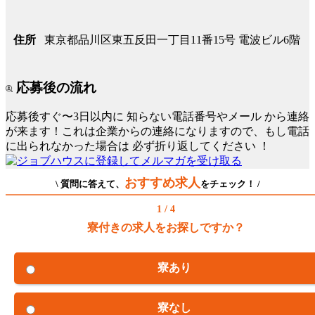
東京都品川区東五反田一丁目11番15号 電波ビル6階
住所
応募後の流れ
応募後すぐ〜3日以内に
知らない電話番号やメール
から連絡
が来ます！これは企業からの連絡になりますので、もし電話
に出られなかった場合は
必ず折り返してください
！
おすすめ求人
\ 質問に答えて、
をチェック！ /
1 / 4
寮付きの求人をお探しですか？
寮あり
寮なし