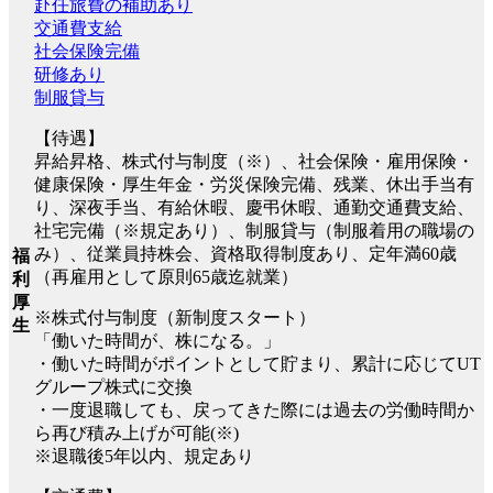
赴任旅費の補助あり
交通費支給
社会保険完備
研修あり
制服貸与
【待遇】
昇給昇格、株式付与制度（※）、社会保険・雇用保険・
健康保険・厚生年金・労災保険完備、残業、休出手当有
り、深夜手当、有給休暇、慶弔休暇、通勤交通費支給、
社宅完備（※規定あり）、制服貸与（制服着用の職場の
み）、従業員持株会、資格取得制度あり、定年満60歳
福
（再雇用として原則65歳迄就業）
利
厚
※株式付与制度（新制度スタート）
生
「働いた時間が、株になる。」
・働いた時間がポイントとして貯まり、累計に応じてUT
グループ株式に交換
・一度退職しても、戻ってきた際には過去の労働時間か
ら再び積み上げが可能(※)
※退職後5年以内、規定あり