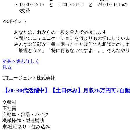
・07:00～15:15 と 15:00～21:15 と 23:00～07:15の
3交替
PRポイント
あなたのこれからの一歩を全力で応援します
仲間とのコミュニケーションを何よりも大切にしていま
みんなの笑顔が一番！困ったことは何でも相談にのりま
「最近どう？」「特に何もないですよー。」そんなやりと
応募へ進む
詳しく
見る
UTエージェント株式会社
【20~30代活躍中】【土日休み】月収26万円可♪
交替制
正社員
自動車・部品・バイク
機械操作・製造補助
寮/社宅あり・住み込み