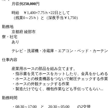
月収例
250,000
円
時給 ￥1,400×7.75ｈ×22日として
（残業0～25ｈ）と（深夜手当￥1,750）
勤務地
京都府 綾部市
寮・社宅
あり
テレビ・洗濯機・冷蔵庫・エアコン・ベッド・カーテン
仕事内容
産業用ホースの部品を組み立てます。
・指示書を見てホースをカットしたり、金具をかしめる
・ホースとの検査機器をつないで耐圧チェックする作業
・ホースの外観チェックする作業
・製造だけでなく、梱包作業なども手伝ってもらい...
勤務時間
・08:30～17:00 と 20:30～05:00 の2交替