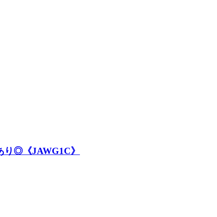
り◎《JAWG1C》