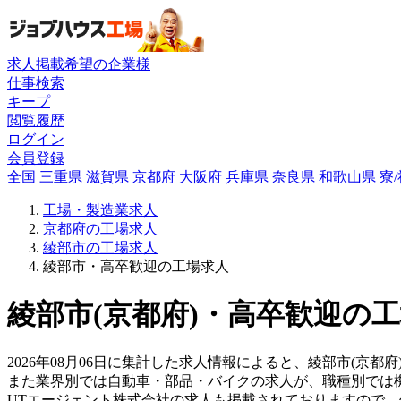
求人掲載希望の企業様
仕事検索
キープ
閲覧履歴
ログイン
会員登録
全国
三重県
滋賀県
京都府
大阪府
兵庫県
奈良県
和歌山県
寮
工場・製造業求人
京都府の工場求人
綾部市の工場求人
綾部市・高卒歓迎の工場求人
綾部市(京都府)・高卒歓迎の工
2026年08月06日に集計した求人情報によると、綾部市(京都府
また業界別では自動車・部品・バイクの求人が、職種別では
UTエージェント株式会社の求人も掲載されておりますので