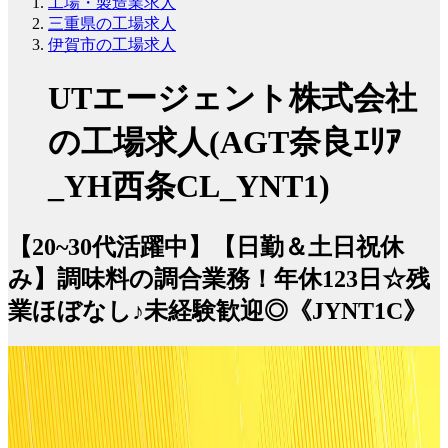
工場・製造業求人
三重県の工場求人
伊賀市の工場求人
UTエージェント株式会社
の工場求人(AGT奈良ｴﾘｱ
_YH西条CL_YNT1)
【20~30代活躍中】【日勤＆土日祝休
み】調味料の調合業務！年休123日☆残
業ほぼなし♪未経験歓迎◎《JYNT1C》