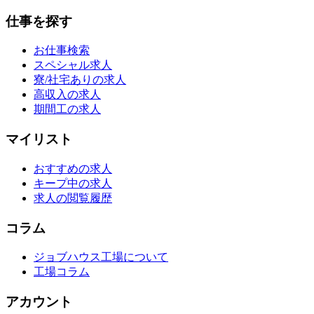
仕事を探す
お仕事検索
スペシャル求人
寮/社宅ありの求人
高収入の求人
期間工の求人
マイリスト
おすすめの求人
キープ中の求人
求人の閲覧履歴
コラム
ジョブハウス工場について
工場コラム
アカウント