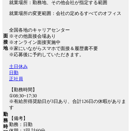
就業場所：勤務地、その他会社が指定する範囲
就業場所の変更範囲：会社の定めるすべてのオフィス
全国各地のキャリアセンター
面
※その他面接会場あり
接
※オンライン面接実施中
地
※家にいながらスマホで面接＆履歴書不要
※応募後に予約していただきます。
土日休み
日勤
正社員
【勤務時間】
①08:30~17:30
※有給所得奨励日が3日あり、合計126日の休暇がありま
す
勤
【備考】
務
勤務：日勤
時
休憩：1回 計60分