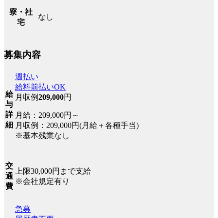
寮・社
なし
宅
募集内容
週払い
給料前払いOK
給
月収例
209,000
円
与
詳
月給：209,000円～
細
月収例：209,000円(月給＋各種手当)
※基本残業なし
交
上限30,000円まで支給
通
※会社規定有り
費
急募