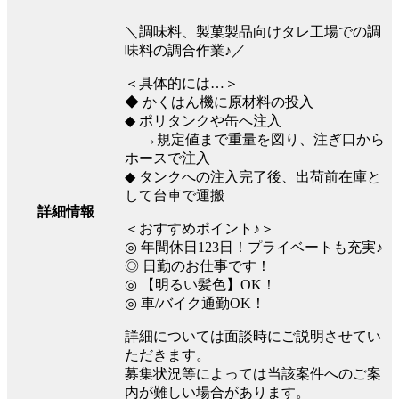
＼調味料、製菓製品向けタレ工場での調
味料の調合作業♪／
＜具体的には…＞
◆ かくはん機に原材料の投入
◆ ポリタンクや缶へ注入
→規定値まで重量を図り、注ぎ口から
ホースで注入
◆ タンクへの注入完了後、出荷前在庫と
して台車で運搬
詳細情報
＜おすすめポイント♪＞
◎ 年間休日123日！プライベートも充実♪
◎ 日勤のお仕事です！
◎ 【明るい髪色】OK！
◎ 車/バイク通勤OK！
詳細については面談時にご説明させてい
ただきます。
募集状況等によっては当該案件へのご案
内が難しい場合があります。