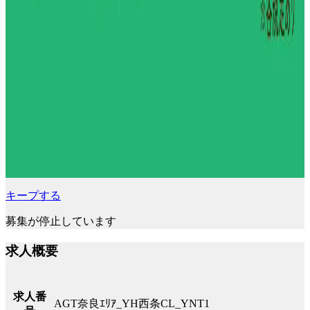
キープする
募集が停止しています
求人概要
求人番
AGT奈良ｴﾘｱ_YH西条CL_YNT1