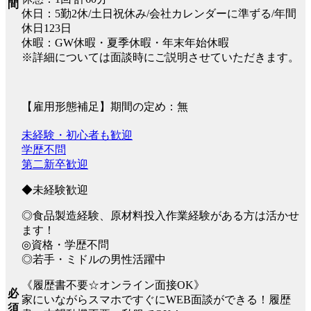
間
休日：5勤2休/土日祝休み/会社カレンダーに準ずる/年間
休日123日
休暇：GW休暇・夏季休暇・年末年始休暇
※詳細については面談時にご説明させていただきます。
【雇用形態補足】期間の定め：無
未経験・初心者も歓迎
学歴不問
第二新卒歓迎
◆未経験歓迎
◎食品製造経験、原材料投入作業経験がある方は活かせ
ます！
◎資格・学歴不問
◎若手・ミドルの男性活躍中
《履歴書不要☆オンライン面接OK》
必
家にいながらスマホですぐにWEB面談ができる！履歴
須