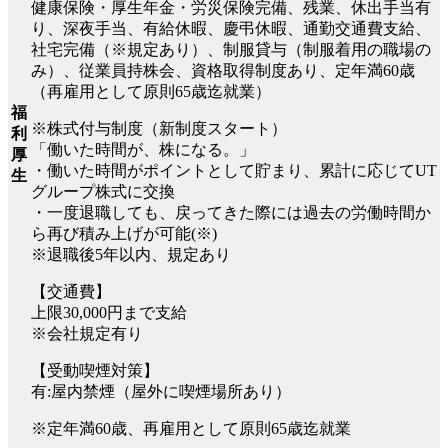
健康保険・厚生年金・労災保険完備、残業、休出手当有
り、深夜手当、有給休暇、慶弔休暇、通勤交通費支給、
社宅完備（※規定あり）、制服貸与（制服着用の職場の
み）、従業員持株会、資格取得制度あり、定年満60歳
（再雇用として原則65歳迄就業）
福
※株式付与制度（新制度スタート）
利
「働いた時間が、株になる。」
厚
・働いた時間がポイントとして貯まり、累計に応じてUT
生
グループ株式に交換
・一度退職しても、戻ってきた際には過去の労働時間か
ら再び積み上げが可能(※)
※退職後5年以内、規定あり
【交通費】
上限30,000円まで支給
※会社規定有り
【受動喫煙対策】
有:屋内禁煙（屋外に喫煙場所あり）
※定年満60歳、再雇用として原則65歳迄就業