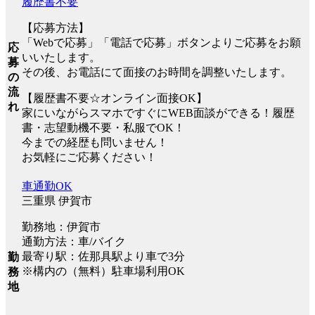
履歴書不要
【応募方法】
「Webで応募」「電話で応募」ボタンよりご応募をお願
応
いいたします。
募
その後、お電話にて面接のお時間を調整いたします。
の
流
【履歴書不要☆オンライン面接OK】
れ
家にいながらスマホですぐにWEB面談ができる！履歴
書・志望動機不要・私服でOK！
今までの経歴も問いません！
お気軽にご応募ください！
車通勤OK
三重県 伊賀市
勤務地：伊賀市
通勤方法：車/バイク
最寄り駅：佐那具駅より車で3分
勤
※構内の（無料）駐車場利用OK
務
地