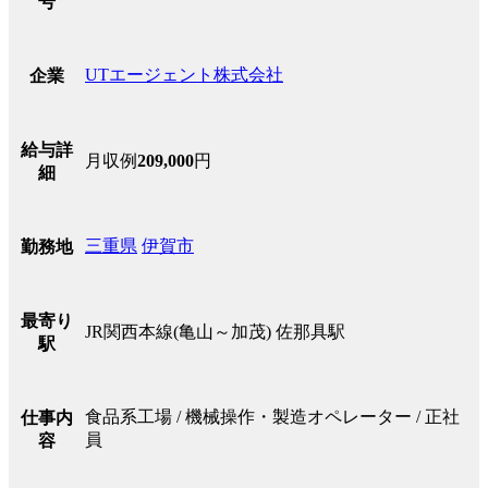
号
UTエージェント株式会社
企業
給与詳
月収例
209,000
円
細
三重県
伊賀市
勤務地
最寄り
JR関西本線(亀山～加茂) 佐那具駅
駅
食品系工場 / 機械操作・製造オペレーター / 正社
仕事内
員
容