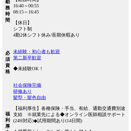
勤
16:40～00:55
務
08:15～16:45
時
間
【休日】
シフト制
4勤2休シフト休み/長期休暇あり
未経験・初心者も歓迎
必
第二新卒歓迎
須
資
◆未経験OK！
格
社会保険完備
研修あり
髪型・髪色自由
【福利厚生】各種保険・手当、有給、通勤交通費別途
福
支給 ※就業先による◆オンライン医師相談サポート
利
(24H対応)◆試用期間あり(14日間)
厚