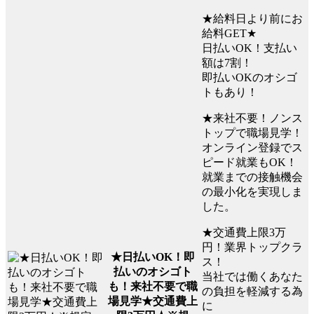
★給料日より前にお
給料GET★
日払いOK！支払い
額は7割！
即払いOKのオシゴ
トもあり！
★来社不要！ノンス
トップで職場見学！
オンライン登録でス
ピード就業もOK！
就業までの接触機会
の最小化を実現しま
した。
★交通費上限3万
円！業界トップクラ
★日払いOK！即
ス！
払いのオシゴト
当社では働くあなた
も！来社不要で職
の負担を軽減する為
場見学★交通費上
に