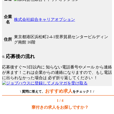
企業
株式会社綜合キャリアオプション
名
東京都港区浜松町2-4-1世界貿易センタービルディン
住所
グ南館 16階
応募後の流れ
応募後すぐ〜3日以内に
知らない電話番号やメール
から連絡
が来ます！これは企業からの連絡になりますので、もし電話
に出られなかった場合は
必ず折り返してください
！
おすすめ求人
\ 質問に答えて、
をチェック！ /
1 / 4
寮付きの求人をお探しですか？