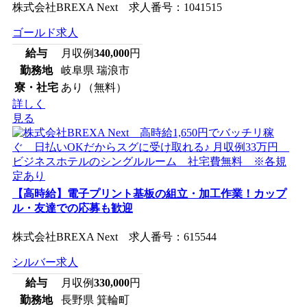
株式会社BREXA Next 求人番号：1041515
ゴールド求人
給与
月収例
340,000
円
勤務地
岐阜県 瑞浪市
寮・社宅
あり（無料）
詳しく
見る
【高時給】電子プリント基板の組立・加工作業！カップ
ル・友達での応募も歓迎
株式会社BREXA Next 求人番号：615544
シルバー求人
給与
月収例
330,000
円
勤務地
長野県 箕輪町