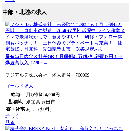
中部・北陸の求人
最短当日内定＆赴任OK！月収例42万超×社宅費０円！⇒
爆速高収入！/20～...
フジアルテ株式会社 求人番号：760009
ゴールド求人
給与
月収例
424,000
円
勤務地
愛知県 豊田市
寮・社宅
あり（無料）
詳しく
見る