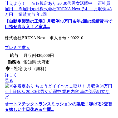
【自動車製造の工場】月収例43万円＆年2回の業績賞与で
目指せ高収入！／家具...
株式会社BREXA Next 求人番号：902210
プレミア求人
給与
月収例
430,000
円
勤務地
愛知県 大府市
寮・社宅
あり（無料）
詳しく
見る
オートマチックトランスミッションの製造！稼げる2交替
★嬉しい土日休み＆年間...