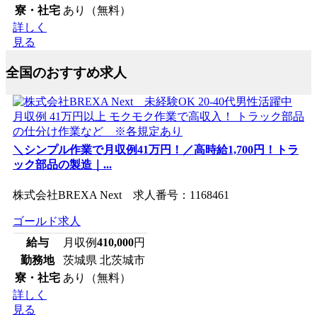
寮・社宅
あり（無料）
詳しく
見る
全国のおすすめ求人
＼シンプル作業で月収例41万円！／高時給1,700円！トラ
ック部品の製造｜...
株式会社BREXA Next 求人番号：1168461
ゴールド求人
給与
月収例
410,000
円
勤務地
茨城県 北茨城市
寮・社宅
あり（無料）
詳しく
見る