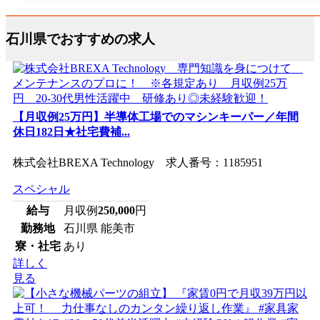
石川県でおすすめの求人
【月収例25万円】半導体工場でのマシンキーパー／年間
休日182日★社宅費補...
株式会社BREXA Technology 求人番号：1185951
スペシャル
給与
月収例
250,000
円
勤務地
石川県 能美市
寮・社宅
あり
詳しく
見る