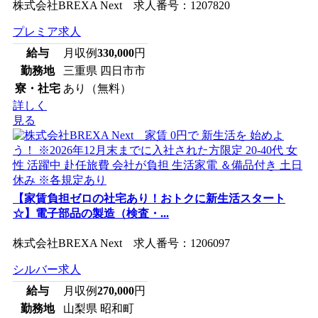
株式会社BREXA Next 求人番号：1207820
プレミア求人
給与
月収例
330,000
円
勤務地
三重県 四日市市
寮・社宅
あり（無料）
詳しく
見る
【家賃負担ゼロの社宅あり！おトクに新生活スタート
☆】電子部品の製造（検査・...
株式会社BREXA Next 求人番号：1206097
シルバー求人
給与
月収例
270,000
円
勤務地
山梨県 昭和町