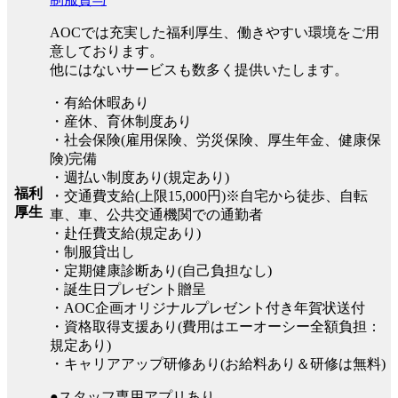
AOCでは充実した福利厚生、働きやすい環境をご用
意しております。
他にはないサービスも数多く提供いたします。
・有給休暇あり
・産休、育休制度あり
・社会保険(雇用保険、労災保険、厚生年金、健康保
険)完備
・週払い制度あり(規定あり)
福利
・交通費支給(上限15,000円)※自宅から徒歩、自転
厚生
車、車、公共交通機関での通勤者
・赴任費支給(規定あり)
・制服貸出し
・定期健康診断あり(自己負担なし)
・誕生日プレゼント贈呈
・AOC企画オリジナルプレゼント付き年賀状送付
・資格取得支援あり(費用はエーオーシー全額負担：
規定あり)
・キャリアアップ研修あり(お給料あり＆研修は無料)
●スタッフ専用アプリあり