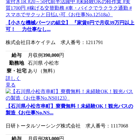
【小さな機械パーツの組立】 『家賃0円で月収39万円以上
可！ 力仕事なし...
株式会社日本ケイテム 求人番号：1211791
給与
月収例
390,000
円
勤務地
石川県 小松市
寮・社宅
あり（無料）
詳しく
見る
【石川県小松市串町】寮費無料！未経験OK！観光バスの
製造《お仕事No.NS...
日研トータルソーシング株式会社 求人番号：1117068
給与
月収例
283,000
円