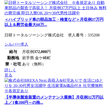
＜ハイブリッド車の部品加工・検査など＞月収例37万円
以上＆慰労金最大60万...
日研トータルソーシング株式会社 求人番号：335208
シルバー求人
給与
月収例
372,000
円
勤務地
岩手県 金ケ崎町
寮・社宅
あり（無料）
詳しく
見る
【半導体製造装置のメンテナンス業務】月収例32万円以
上／1食200円～の格...