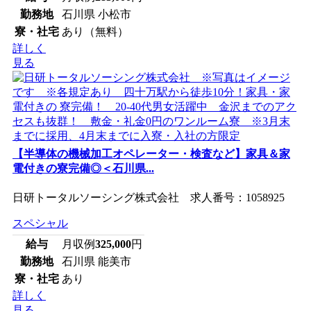
勤務地
石川県 小松市
寮・社宅
あり（無料）
詳しく
見る
【半導体の機械加工オペレーター・検査など】家具＆家
電付きの寮完備◎＜石川県...
日研トータルソーシング株式会社 求人番号：1058925
スペシャル
給与
月収例
325,000
円
勤務地
石川県 能美市
寮・社宅
あり
詳しく
見る