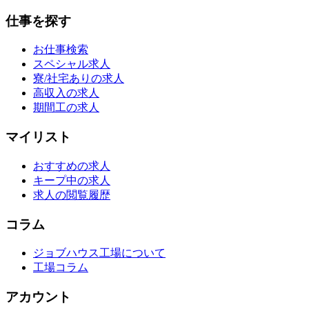
仕事を探す
お仕事検索
スペシャル求人
寮/社宅ありの求人
高収入の求人
期間工の求人
マイリスト
おすすめの求人
キープ中の求人
求人の閲覧履歴
コラム
ジョブハウス工場について
工場コラム
アカウント