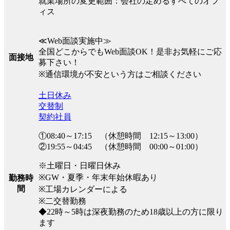
就業場所の変更範囲：会社の定めるすべてのオフ
ィス
≪Web面談実施中≫
全国どこからでもWeb面談OK！是非お気軽にご応
面接地
募下さい！
※通信環境が不安という方はご相談ください
土日休み
交替制
契約社員
①08:40～17:15 （休憩時間 12:15～13:00）
②19:55～04:45 （休憩時間 00:00～01:00）
※土曜日・日曜日休み
※GW・夏季・年末年始休暇あり
勤務時
間
※工場カレンダーによる
※二交替勤務
◆22時～5時は深夜勤務のため18歳以上の方に限り
ます