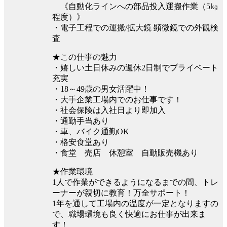
《自動化ラインへの部品投入運搬作業（5㎏
程度）》
・電子工程での運搬/拡大鏡 顕微鏡での外観検
査
★この仕事の魅力
・嬉しい土日休みの週休2日制でプライベート
充実
・18～49歳の男女活躍中！
・大手企業工場内でのお仕事です！
・社会保険は入社日より即加入
・通勤手当あり
・車、バイク通勤OK
・格安食堂あり
・食堂 売店 休憩室 自動販売機あり
★作業環境
1人で作業ができるようになるまでの間、トレ
ーナーが親切に教育！万全サポート！
1年を通して工場内の温度が一定となりますの
で、職場環境も良く快適にお仕事が出来ま
す！