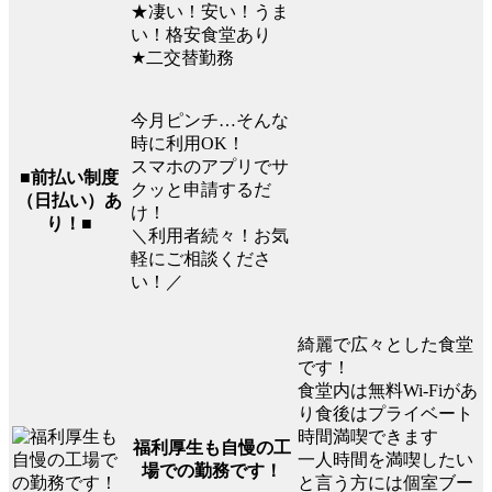
★凄い！安い！うま
い！格安食堂あり
★二交替勤務
今月ピンチ…そんな
時に利用OK！
スマホのアプリでサ
■前払い制度
クッと申請するだ
（日払い）あ
け！
り！■
＼利用者続々！お気
軽にご相談くださ
い！／
綺麗で広々とした食堂
です！
食堂内は無料Wi-Fiがあ
り食後はプライベート
時間満喫できます
福利厚生も自慢の工
一人時間を満喫したい
場での勤務です！
と言う方には個室ブー