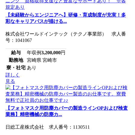
【未経験からエンジニアへ】研修・育成制度が充実！多
彩なキャリアパスが描ける...
株式会社ワールドインテック（テクノ事業部） 求人番
号：1041067
給与
年収例
3,200,000
円
勤務地
宮崎県 宮崎市
寮・社宅
あり
詳しく
見る
【フォトマスク用防塵カバーの製造ラインOPおよび検査
業務】精密機械の防塵カ...
日総工産株式会社 求人番号：1130511