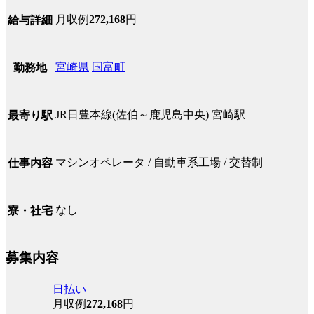
月収例
272,168
円
給与詳細
宮崎県
国富町
勤務地
JR日豊本線(佐伯～鹿児島中央) 宮崎駅
最寄り駅
マシンオペレータ / 自動車系工場 / 交替制
仕事内容
なし
寮・社宅
募集内容
日払い
月収例
272,168
円