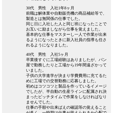
30代 男性 入社1年8ヶ月
前職は解体業や自動販売機の商品補給等で、
製造とは無関係の仕事でした。
同じ日に入社した人と同じ班になったことで
お互いに励ましながら仕事を覚えました。
基本的な仕事をマスターし一人で作業が出来
るようになったときに新入社員の指導も任さ
れるようになりました。
40代 男性 入社5ヶ月
卒業後すぐに工場経験はありましたが、パン
屋で勤務したりと工場から19年間遠ざかって
いました。
子供の大学進学が決まり学費費用に充てるた
めに工場での交替勤務に応募しました。
初めはコツコツと製品を作っているイメージ
でしたが、半自動の生産ラインに配属され決
まったピッチタイムで作業をしなければなり
ませんでした。
仕事の手順や出来ばえの確認等の覚えること
が多く、一時期は仕事が覚えられるか心配で