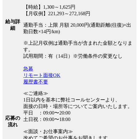
【時給】1,300～1,625円
【月収例】221,293～272,168円
給与詳
通勤手当：上限 月額 20,000円(通勤距離(往復)×出
細
勤日数×14円/km)
※上記月収例は通勤手当が含まれた金額となりま
す。
試用期間：有（14日）※労働条件の変更なし
急募
リモート面接OK
履歴書不要
≪ご連絡≫
1日以内を基本に弊社コールセンターより、
面接の日時・場所等についてご案内いたします。
平日 ：09:00〜20:00
応募の
土日祝：09:00〜18:00
流れ
≪面談・お仕事案内≫
改めてご希望のお仕事をお聞きします。