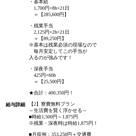
・基本給
1,700円×8h×21日
＝【285,600円】
・残業手当
2,125円×2h×21日
＝【89,250円】
※基本は残業必須の現場なので
毎月安定してこの手当が
入るのが強みです！
・深夜手当
425円×60h
＝【25,500円】
★合計：400,350円！
【2】寮費無料プラン
給与詳細
～生活費を賢く浮かせる～
■時給1,500円～1,875円
※残業・深夜時は時給1,875円！
■月収例：353,250円＋交通費