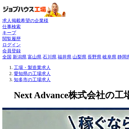
求人掲載希望の企業様
仕事検索
キープ
閲覧履歴
ログイン
会員登録
全国
新潟県
富山県
石川県
福井県
山梨県
長野県
岐阜県
静岡
工場・製造業求人
愛知県の工場求人
知多市の工場求人
Next Advance株式会社の工場