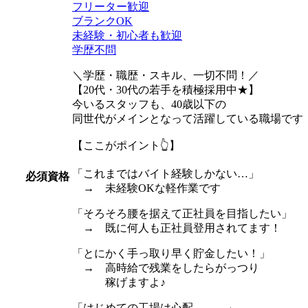
フリーター歓迎
ブランクOK
未経験・初心者も歓迎
学歴不問
＼学歴・職歴・スキル、一切不問！／
【20代・30代の若手を積極採用中★】
今いるスタッフも、40歳以下の
同世代がメインとなって活躍している職場です
【ここがポイント👆】
「これまではバイト経験しかない…」
必須資格
→ 未経験OKな軽作業です
「そろそろ腰を据えて正社員を目指したい」
→ 既に何人も正社員登用されてます！
「とにかく手っ取り早く貯金したい！」
→ 高時給で残業をしたらがっつり
稼げますよ♪
「はじめての工場は心配。。。」