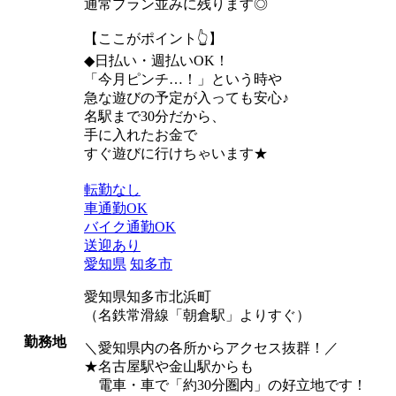
通常プラン並みに残ります◎
【ここがポイント👆】
◆日払い・週払いOK！
「今月ピンチ…！」という時や
急な遊びの予定が入っても安心♪
名駅まで30分だから、
手に入れたお金で
すぐ遊びに行けちゃいます★
転勤なし
車通勤OK
バイク通勤OK
送迎あり
愛知県
知多市
愛知県知多市北浜町
（名鉄常滑線「朝倉駅」よりすぐ）
勤務地
＼愛知県内の各所からアクセス抜群！／
★名古屋駅や金山駅からも
電車・車で「約30分圏内」の好立地です！