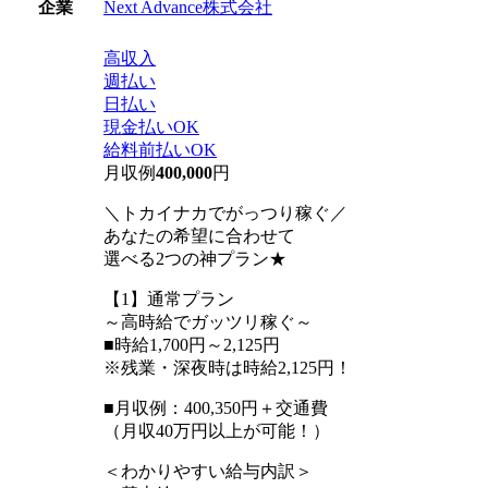
Next Advance株式会社
企業
高収入
週払い
日払い
現金払いOK
給料前払いOK
月収例
400,000
円
＼トカイナカでがっつり稼ぐ／
あなたの希望に合わせて
選べる2つの神プラン★
【1】通常プラン
～高時給でガッツリ稼ぐ～
■時給1,700円～2,125円
※残業・深夜時は時給2,125円！
■月収例：400,350円＋交通費
（月収40万円以上が可能！）
＜わかりやすい給与内訳＞