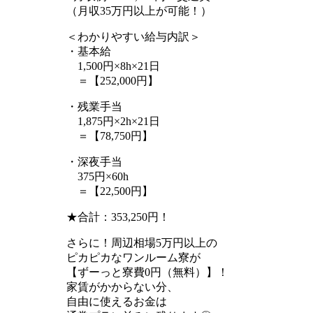
（月収35万円以上が可能！）
＜わかりやすい給与内訳＞
・基本給
1,500円×8h×21日
＝【252,000円】
・残業手当
1,875円×2h×21日
＝【78,750円】
・深夜手当
375円×60h
＝【22,500円】
★合計：353,250円！
さらに！周辺相場5万円以上の
ピカピカなワンルーム寮が
【ずーっと寮費0円（無料）】！
家賃がかからない分、
自由に使えるお金は