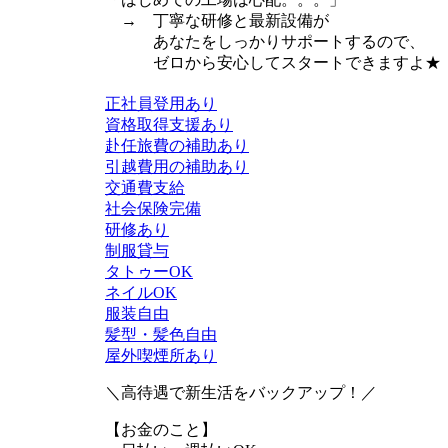
→ 丁寧な研修と最新設備が
あなたをしっかりサポートするので、
ゼロから安心してスタートできますよ★
正社員登用あり
資格取得支援あり
赴任旅費の補助あり
引越費用の補助あり
交通費支給
社会保険完備
研修あり
制服貸与
タトゥーOK
ネイルOK
服装自由
髪型・髪色自由
屋外喫煙所あり
＼高待遇で新生活をバックアップ！／
【お金のこと】