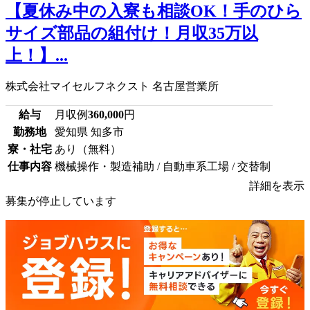
【夏休み中の入寮も相談OK！手のひら
サイズ部品の組付け！月収35万以
上！】...
株式会社マイセルフネクスト 名古屋営業所
給与
月収例
360,000
円
勤務地
愛知県 知多市
寮・社宅
あり（無料）
仕事内容
機械操作・製造補助 / 自動車系工場 / 交替制
詳細を表示
募集が停止しています