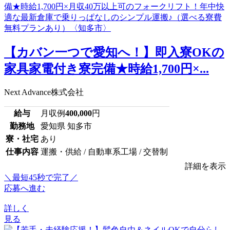
【カバン一つで愛知へ！】即入寮OKの
家具家電付き寮完備★時給1,700円×...
Next Advance株式会社
給与
月収例
400,000
円
勤務地
愛知県 知多市
寮・社宅
あり
仕事内容
運搬・供給 / 自動車系工場 / 交替制
詳細を表示
＼最短45秒で完了／
応募へ進む
詳しく
見る