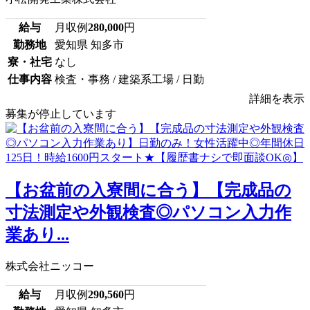
給与
月収例
280,000
円
勤務地
愛知県 知多市
寮・社宅
なし
仕事内容
検査・事務 / 建築系工場 / 日勤
詳細を表示
募集が停止しています
【お盆前の入寮間に合う】【完成品の
寸法測定や外観検査◎パソコン入力作
業あり...
株式会社ニッコー
給与
月収例
290,560
円