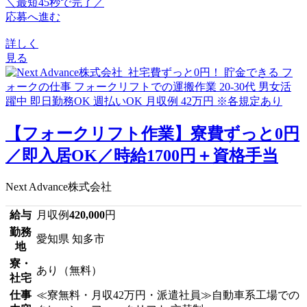
＼最短45秒で完了／
応募へ進む
詳しく
見る
【フォークリフト作業】寮費ずっと0円
／即入居OK／時給1700円＋資格手当
Next Advance株式会社
給与
月収例
420,000
円
勤務
愛知県 知多市
地
寮・
あり（無料）
社宅
仕事
≪寮無料・月収42万円・派遣社員≫自動車系工場での