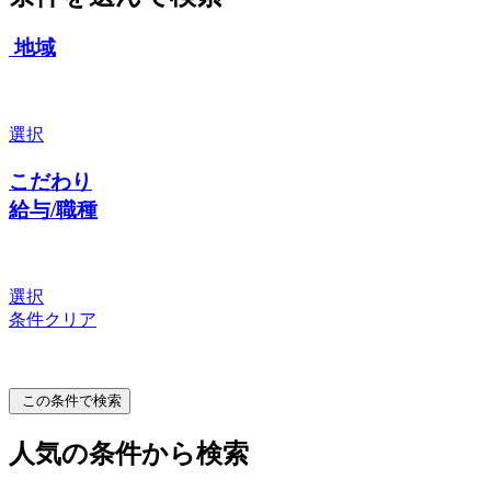
地域
選択
こだわり
給与/職種
選択
条件クリア
この条件で検索
人気の条件から検索