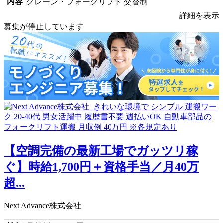
内容
クレーン・フォークリフト 交替制
詳細を表示
募集が停止しています
【空調完備の最新工場でガッツリ稼
ぐ】時給1,700円＋資格手当／月40万
超...
Next Advance株式会社