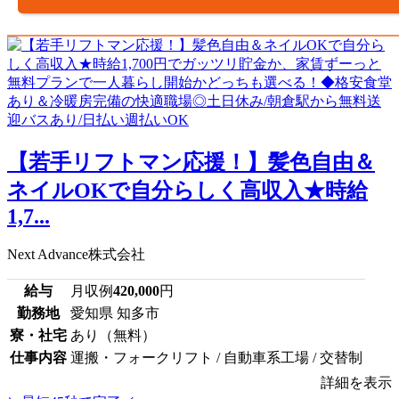
【若手リフトマン応援！】髪色自由＆
ネイルOKで自分らしく高収入★時給
1,7...
Next Advance株式会社
給与
月収例
420,000
円
勤務地
愛知県 知多市
寮・社宅
あり（無料）
仕事内容
運搬・フォークリフト / 自動車系工場 / 交替制
詳細を表示