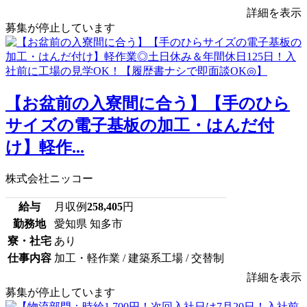
詳細を表示
募集が停止しています
【お盆前の入寮間に合う】【手のひら
サイズの電子基板の加工・はんだ付
け】軽作...
株式会社ニッコー
給与
月収例
258,405
円
勤務地
愛知県 知多市
寮・社宅
あり
仕事内容
加工・軽作業 / 建築系工場 / 交替制
詳細を表示
募集が停止しています