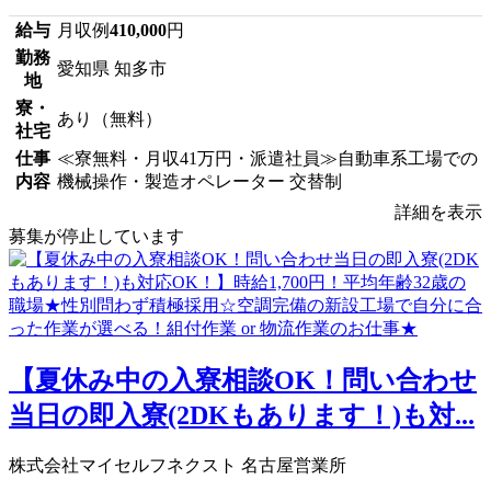
給与
月収例
410,000
円
勤務
愛知県 知多市
地
寮・
あり（無料）
社宅
仕事
≪寮無料・月収41万円・派遣社員≫自動車系工場での
内容
機械操作・製造オペレーター 交替制
詳細を表示
募集が停止しています
【夏休み中の入寮相談OK！問い合わせ
当日の即入寮(2DKもあります！)も対...
株式会社マイセルフネクスト 名古屋営業所