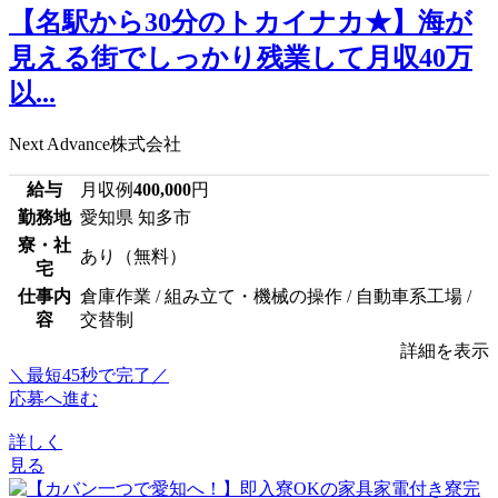
【名駅から30分のトカイナカ★】海が
見える街でしっかり残業して月収40万
以...
Next Advance株式会社
給与
月収例
400,000
円
勤務地
愛知県 知多市
寮・社
あり（無料）
宅
仕事内
倉庫作業 / 組み立て・機械の操作 / 自動車系工場 /
容
交替制
詳細を表示
＼最短45秒で完了／
応募へ進む
詳しく
見る