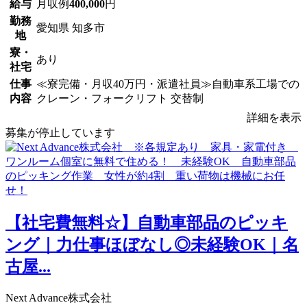
給与
月収例
400,000
円
勤務
愛知県 知多市
地
寮・
あり
社宅
仕事
≪寮完備・月収40万円・派遣社員≫自動車系工場での
内容
クレーン・フォークリフト 交替制
詳細を表示
募集が停止しています
【社宅費無料☆】自動車部品のピッキ
ング｜力仕事ほぼなし◎未経験OK｜名
古屋...
Next Advance株式会社