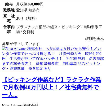
給与
月収例
360,000
円
勤務地
愛知県 知多市
寮・社
あり（無料）
宅
仕事内
プラスチック部品の組立・ピッキング / 自動車系工
容
場 / 交替制
詳細を表示
募集が停止しています
【ピッキング作業など】ラクラク作業
で月収例40万円以上！／社宅費無料で
一人...
Next Advance株式会社