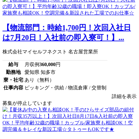
【物流部門：時給1,700円！次回入社日
は7月20日！入社前の即入寮可！】...
株式会社マイセルフネクスト 名古屋営業所
給与
月収例
360,000
円
勤務地
愛知県 知多市
寮・社宅
あり（無料）
仕事内容
ピッキング・供給 / 物流倉庫 / 交替制
詳細を表示
募集が停止しています