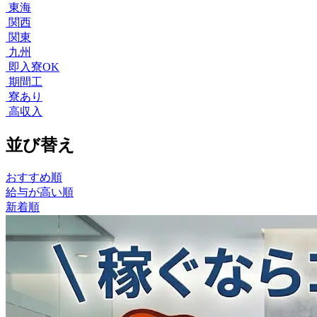
東海
関西
関東
九州
即入寮OK
期間工
寮あり
高収入
並び替え
おすすめ順
給与が高い順
新着順