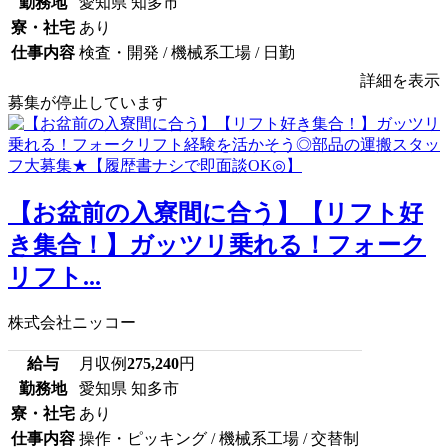
勤務地
愛知県 知多市
寮・社宅
あり
仕事内容
検査・開発 / 機械系工場 / 日勤
詳細を表示
募集が停止しています
【お盆前の入寮間に合う】【リフト好
き集合！】ガッツリ乗れる！フォーク
リフト...
株式会社ニッコー
給与
月収例
275,240
円
勤務地
愛知県 知多市
寮・社宅
あり
仕事内容
操作・ピッキング / 機械系工場 / 交替制