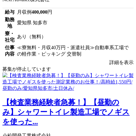
給与
月収例
400,000
円
勤務
愛知県 知多市
地
寮・
あり（無料）
社宅
仕事
≪寮無料・月収40万円・派遣社員≫自動車系工場で
内容
の軽作業・ピッキング 交替制
詳細を表示
募集が停止しています
【検査業務経験者急募！】【昼勤の
み】シャワートイレ製造工場でノギス
を使った...
小松開発工業株式会社