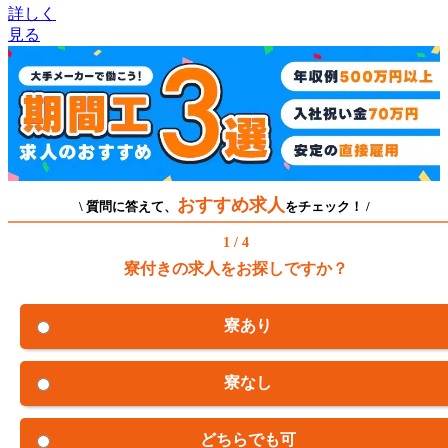
詳しく
見る
おすすめ求人
\ 質問に答えて、
をチェック！ /
1 / 4
寮付きの求人をお探しですか？
寮あり
寮なし
どちらでも可