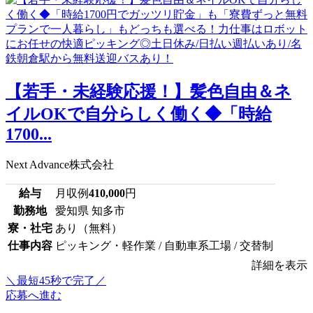
【若手・未経験応援！】髪色自由＆ネ
イルOKで自分らしく働く◆「時給
1700...
Next Advance株式会社
給与
月収例
410,000
円
勤務地
愛知県 知多市
寮・社宅
あり（無料）
仕事内容
ピッキング・軽作業 / 自動車系工場 / 交替制
詳細を表示
＼最短45秒で完了／
応募へ進む