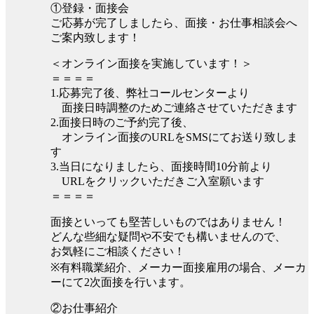
①登録・面接会
ご応募が完了しましたら、面接・お仕事相談会へ
ご案内致します！
＜オンライン面接を実施しています！＞
＝＝＝＝
1.応募完了後、弊社コールセンターより
面接日時調整のためご連絡させていただきます
2.面接日時のご予約完了後、
オンライン面接のURLをSMSにてお送り致しま
す
3.当日になりましたら、面接時間10分前より
URLをクリックいただきご入室願います
＝＝＝＝
面接といっても堅苦しいものではありません！
どんな些細な疑問や不安でも構いませんので、
お気軽にご相談ください！
※有料職業紹介、メーカー面接雇用の場合、メーカ
ーにて2次面接を行います。
②お仕事紹介