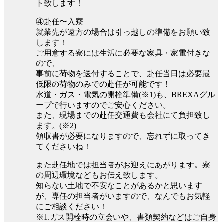
ト致します！
④赴任〜入寮
就業先が遠方の場合は引っ越しの準備をお願い致
します！
ご用意する寮には生活に必要な家具・家電付きな
ので、
事前に荷物を送付することで、赴任当日は必要最
低限の荷物のみでの赴任が可能です！
水道・ガス・電気の開栓準備(※1)も、BREXAグル
ープで行いますのでご安心ください。
また、現場までの赴任交通費も会社にて負担致し
ます。(※2)
領収書が必要になりますので、忘れずに取ってき
てくださいね！
また赴任地では担当者がお迎えにあがります。寮
の周辺環境などもお伝え致します。
知らない土地で不安なことがあるかと思います
が、専任の担当者がいますので、なんでもお気軽
にご相談ください！
※1.ガス開栓時の立会いや、書類契約などはご自身