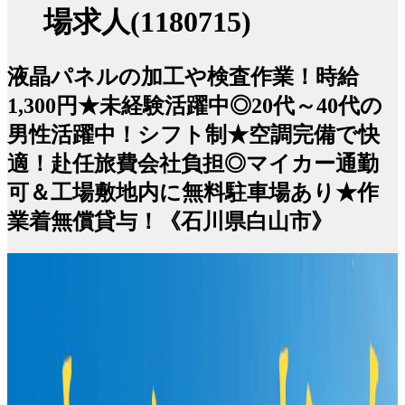
場求人(1180715)
液晶パネルの加工や検査作業！時給
1,300円★未経験活躍中◎20代～40代の
男性活躍中！シフト制★空調完備で快
適！赴任旅費会社負担◎マイカー通勤
可＆工場敷地内に無料駐車場あり★作
業着無償貸与！《石川県白山市》