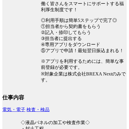
働く皆さんをスマートにサポートする福
利厚生制度です！
◎利用手順は簡単5ステップで完了◎
①担当者から契約書をもらう
②記入・捺印してもらう
③担当者に提出する
④専用アプリをダウンロード
⑤アプリで申請！最短翌日振込まれる！
※アプリを利用するためには、簡単な事
前登録が必要です。
※対象企業は株式会社BREXA Nextのみで
す。
仕事内容
電気・電子
検査・検品
◇液晶パネルの加工や検査作業◇
・封止工程