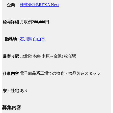
株式会社BREXA Next
企業
月収例
280,000
円
給与詳細
石川県
白山市
勤務地
JR北陸本線(米原～金沢) 松任駅
最寄り駅
電子部品系工場での検査・検品製造スタッフ
仕事内容
あり
寮・社宅
募集内容