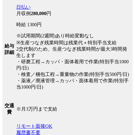
日払い
月収例
280,000
円
時給 1300円
※試用期間(2週間)あり時給変動なし
※生産つなぎ残業時間は残業代＋特別手当支給
給与
2交代制のため、生産つなぎ残業時間が最大3時間発
詳細
生します
・研磨工程→カッパ・面体着用で作業(特別手当1000
円/日)
・検査／梱包工程→重量物の作業(特別手当500円/日)
・薬液／廃液管理→カッパ・面体着用で作業(特別手
当1000円/日)
交通
※月3万円まで支給
費
リモート面接OK
履歴書不要