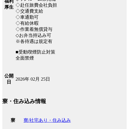
福利
◇赴任旅費会社負担
厚生
◇交通費支給
◇車通勤可
◇有給休暇
◇作業着無償貸与
◇お弁当持込み可
※各待遇は規定有
■受動喫煙防止対策
全面禁煙
公開
2026年 02月 25日
日
寮・住み込み情報
寮/社宅あり・住み込み
寮