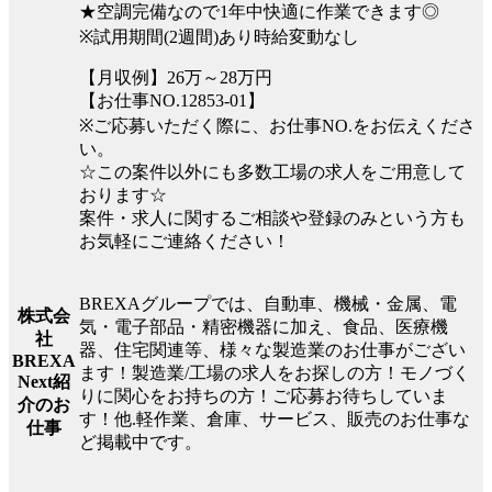
★空調完備なので1年中快適に作業できます◎
※試用期間(2週間)あり時給変動なし
【月収例】26万～28万円
【お仕事NO.12853-01】
※ご応募いただく際に、お仕事NO.をお伝えくださ
い。
☆この案件以外にも多数工場の求人をご用意して
おります☆
案件・求人に関するご相談や登録のみという方も
お気軽にご連絡ください！
BREXAグループでは、自動車、機械・金属、電
株式会
気・電子部品・精密機器に加え、食品、医療機
社
器、住宅関連等、様々な製造業のお仕事がござい
BREXA
ます！製造業/工場の求人をお探しの方！モノづく
Next紹
りに関心をお持ちの方！ご応募お待ちしていま
介のお
す！他.軽作業、倉庫、サービス、販売のお仕事な
仕事
ど掲載中です。