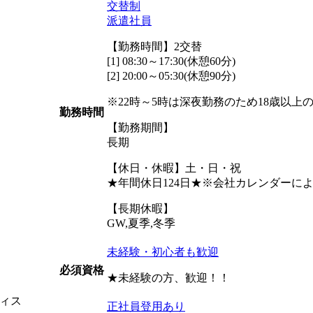
交替制
派遣社員
【勤務時間】2交替
[1] 08:30～17:30(休憩60分)
[2] 20:00～05:30(休憩90分)
※22時～5時は深夜勤務のため18歳以上
勤務時間
【勤務期間】
長期
【休日・休暇】土・日・祝
★年間休日124日★※会社カレンダーに
【長期休暇】
GW,夏季,冬季
未経験・初心者も歓迎
必須資格
★未経験の方、歓迎！！
ィス
正社員登用あり