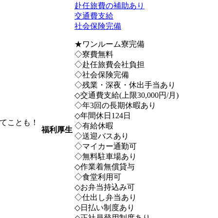
赴任旅費の補助あり
交通費支給
社会保険完備
★ワンルーム寮完備
◇寮費無料
◇赴任旅費会社負担
◇社会保険完備
◇残業・深夜・休出手当あり
◇交通費支給(上限30,000円/月)
◇年3回の長期休暇あり
◇年間休日124日
てことも！
◇有給休暇
福利厚生
◇送迎バスあり
◇マイカー通勤可
◇無料駐車場あり
◇作業着無償貸与
◇食堂利用可
◇お弁当持込み可
◇仕出し弁当あり
◇日払い制度あり
◇正社員登用制度あり