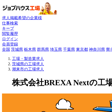
求人掲載希望の企業様
仕事検索
キープ
閲覧履歴
ログイン
会員登録
全国
茨城県
栃木県
群馬県
埼玉県
千葉県
東京都
神奈川県
寮
工場・製造業求人
茨城県の工場求人
潮来市の工場求人
株式会社BREXA Nextの工場求