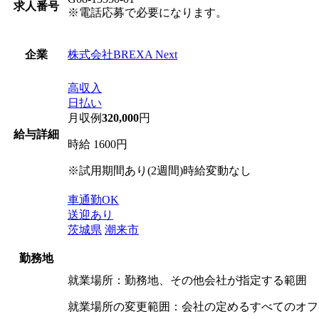
求人番号
※電話応募で必要になります。
株式会社BREXA Next
企業
高収入
日払い
月収例
320,000
円
給与詳細
時給 1600円
※試用期間あり(2週間)時給変動なし
車通勤OK
送迎あり
茨城県
潮来市
勤務地
就業場所：勤務地、その他会社が指定する範囲
就業場所の変更範囲：会社の定めるすべてのオフ