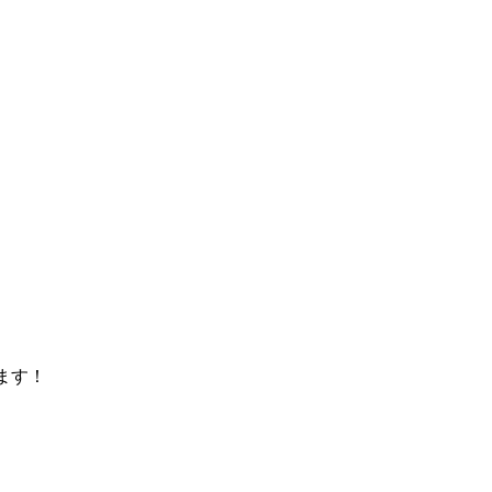
）
ます！