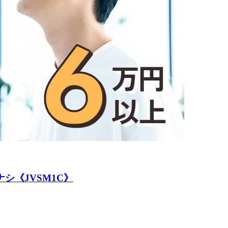
シ《JVSM1C》