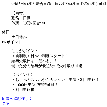
※週5日勤務の場合＝③、週4以下勤務＝①②勤務も可能
【備考】
勤務：日勤
休憩：①②2回 計30...
休日
土日休み
PRポイント
ここがポイント1
＜新制度＞日払い制度スタート！
給与受取日を「選べる」！
働いた分の給与が最短5分で受け取り可能！
【ポイント】
・お手元のスマホからカンタン！申請・利用申込！
・1,000円単位で申請可能！
・利用申込後、...
応募へ進む
詳しく
見る