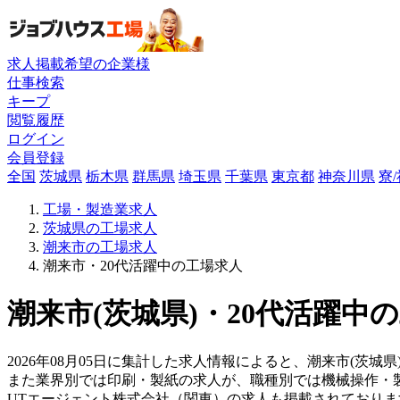
求人掲載希望の企業様
仕事検索
キープ
閲覧履歴
ログイン
会員登録
全国
茨城県
栃木県
群馬県
埼玉県
千葉県
東京都
神奈川県
寮
工場・製造業求人
茨城県の工場求人
潮来市の工場求人
潮来市・20代活躍中の工場求人
潮来市(茨城県)・20代活躍中
2026年08月05日に集計した求人情報によると、潮来市(茨城県)
また業界別では印刷・製紙の求人が、職種別では機械操作・
UTエージェント株式会社（関東）の求人も掲載されており