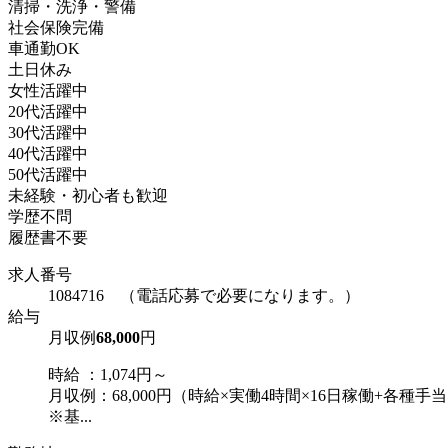
清掃・洗浄・警備
社会保険完備
車通勤OK
土日休み
女性活躍中
20代活躍中
30代活躍中
40代活躍中
50代活躍中
未経験・初心者も歓迎
学歴不問
履歴書不要
求人番号
1084716 （電話応募で必要になります。）
給与
月収例
68,000
円
時給 ：1,074円～
月収例：68,000円（時給×実働4時間×16日稼働+各種手
※基...