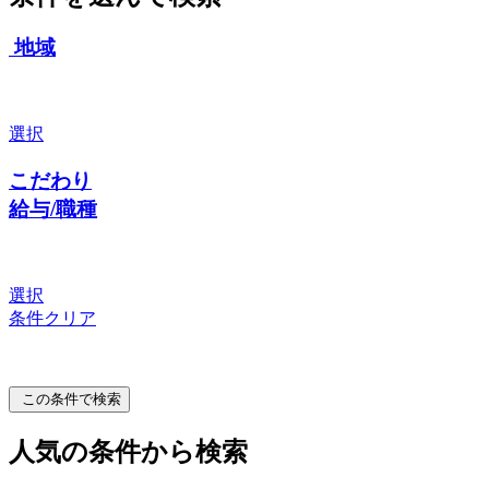
地域
選択
こだわり
給与/職種
選択
条件クリア
この条件で検索
人気の条件から検索