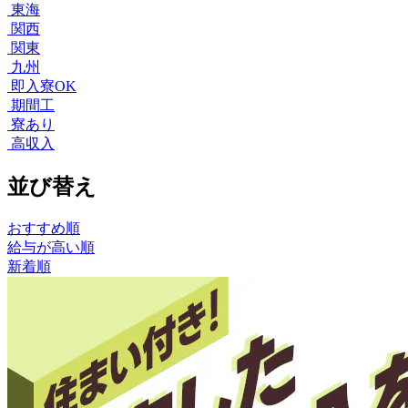
東海
関西
関東
九州
即入寮OK
期間工
寮あり
高収入
並び替え
おすすめ順
給与が高い順
新着順