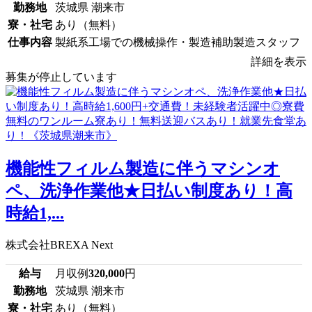
勤務地
茨城県 潮来市
寮・社宅
あり（無料）
仕事内容
製紙系工場での機械操作・製造補助製造スタッフ
詳細を表示
募集が停止しています
機能性フィルム製造に伴うマシンオ
ペ、洗浄作業他★日払い制度あり！高
時給1,...
株式会社BREXA Next
給与
月収例
320,000
円
勤務地
茨城県 潮来市
寮・社宅
あり（無料）