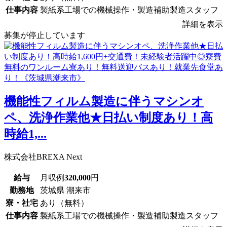
仕事内容
製紙系工場での機械操作・製造補助製造スタッフ
詳細を表示
募集が停止しています
機能性フィルム製造に伴うマシンオ
ペ、洗浄作業他★日払い制度あり！高
時給1,...
株式会社BREXA Next
給与
月収例
320,000
円
勤務地
茨城県 潮来市
寮・社宅
あり（無料）
仕事内容
製紙系工場での機械操作・製造補助製造スタッフ