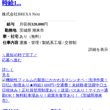
時給1...
株式会社BREXA Next
給与
月収例
320,000
円
勤務地
茨城県 潮来市
寮・社宅
あり（無料）
仕事内容
運搬・管理 / 製紙系工場 / 交替制
詳細を表示
＼最短45秒で完了／
応募へ進む
詳しく
見る