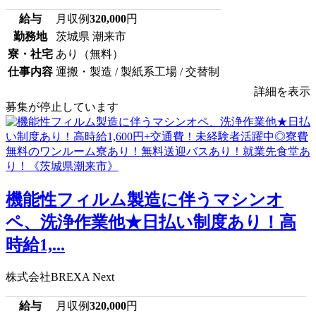
給与
月収例
320,000
円
勤務地
茨城県 潮来市
寮・社宅
あり（無料）
仕事内容
運搬・製造 / 製紙系工場 / 交替制
詳細を表示
募集が停止しています
機能性フィルム製造に伴うマシンオ
ペ、洗浄作業他★日払い制度あり！高
時給1,...
株式会社BREXA Next
給与
月収例
320,000
円