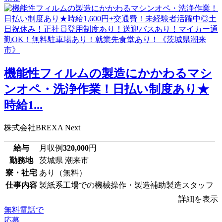
機能性フィルムの製造にかかわるマシ
ンオペ・洗浄作業！日払い制度あり★
時給1...
株式会社BREXA Next
給与
月収例
320,000
円
勤務地
茨城県 潮来市
寮・社宅
あり（無料）
仕事内容
製紙系工場での機械操作・製造補助製造スタッフ
詳細を表示
無料電話で
応募