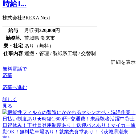
時給1...
株式会社BREXA Next
給与
月収例
320,000
円
勤務地
茨城県 潮来市
寮・社宅
あり（無料）
仕事内容
運搬・管理 / 製紙系工場 / 交替制
詳細を表示
無料電話で
応募
応募へ進む
詳しく
見る