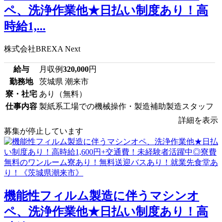
ペ、洗浄作業他★日払い制度あり！高
時給1,...
株式会社BREXA Next
給与
月収例
320,000
円
勤務地
茨城県 潮来市
寮・社宅
あり（無料）
仕事内容
製紙系工場での機械操作・製造補助製造スタッフ
詳細を表示
募集が停止しています
機能性フィルム製造に伴うマシンオ
ペ、洗浄作業他★日払い制度あり！高