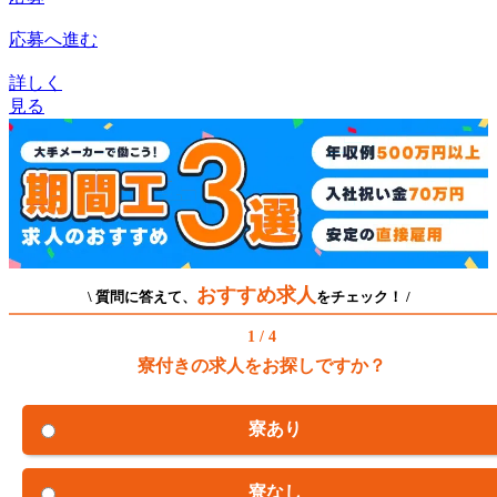
応募へ進む
詳しく
見る
おすすめ求人
\ 質問に答えて、
をチェック！ /
1 / 4
寮付きの求人をお探しですか？
寮あり
寮なし