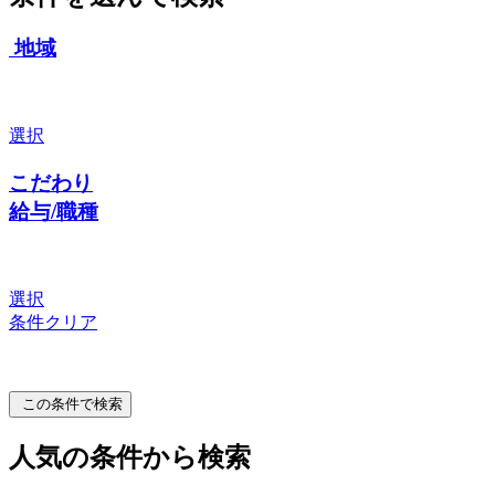
地域
選択
こだわり
給与/職種
選択
条件クリア
この条件で検索
人気の条件から検索