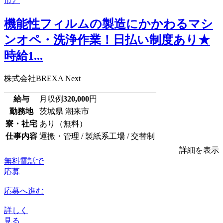
機能性フィルムの製造にかかわるマシ
ンオペ・洗浄作業！日払い制度あり★
時給1...
株式会社BREXA Next
給与
月収例
320,000
円
勤務地
茨城県 潮来市
寮・社宅
あり（無料）
仕事内容
運搬・管理 / 製紙系工場 / 交替制
詳細を表示
無料電話で
応募
応募へ進む
詳しく
見る