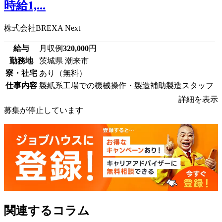
時給1,...
株式会社BREXA Next
給与
月収例
320,000
円
勤務地
茨城県 潮来市
寮・社宅
あり（無料）
仕事内容
製紙系工場での機械操作・製造補助製造スタッフ
詳細を表示
募集が停止しています
関連するコラム