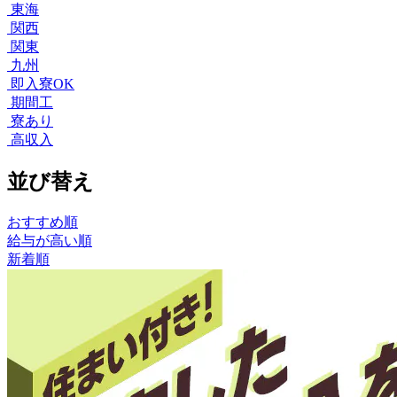
東海
関西
関東
九州
即入寮OK
期間工
寮あり
高収入
並び替え
おすすめ順
給与が高い順
新着順