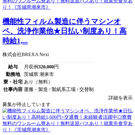
機能性フィルム製造に伴うマシンオ
ペ、洗浄作業他★日払い制度あり！高
時給1,...
株式会社BREXA Next
給与
月収例
320,000
円
勤務地
茨城県 潮来市
寮・社宅
あり（無料）
仕事内容
運搬・製造 / 製紙系工場 / 交替制
詳細を表示
募集が停止しています