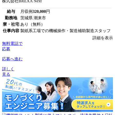
株式会社BREXA Next
給与
月収例
320,000
円
勤務地
茨城県 潮来市
寮・社宅
あり（無料）
仕事内容
製紙系工場での機械操作・製造補助製造スタッフ
詳細を表示
無料電話で
応募
応募へ進む
詳しく
見る