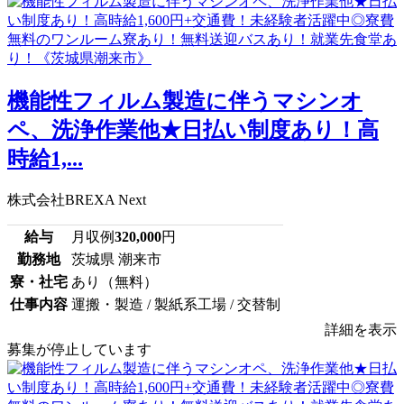
機能性フィルム製造に伴うマシンオ
ペ、洗浄作業他★日払い制度あり！高
時給1,...
株式会社BREXA Next
給与
月収例
320,000
円
勤務地
茨城県 潮来市
寮・社宅
あり（無料）
仕事内容
運搬・製造 / 製紙系工場 / 交替制
詳細を表示
募集が停止しています