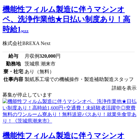
機能性フィルム製造に伴うマシンオ
ペ、洗浄作業他★日払い制度あり！高
時給1,...
株式会社BREXA Next
給与
月収例
320,000
円
勤務地
茨城県 潮来市
寮・社宅
あり（無料）
仕事内容
製紙系工場での機械操作・製造補助製造スタッフ
詳細を表示
募集が停止しています
機能性フィルム製造に伴うマシンオ