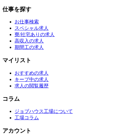
仕事を探す
お仕事検索
スペシャル求人
寮/社宅ありの求人
高収入の求人
期間工の求人
マイリスト
おすすめの求人
キープ中の求人
求人の閲覧履歴
コラム
ジョブハウス工場について
工場コラム
アカウント