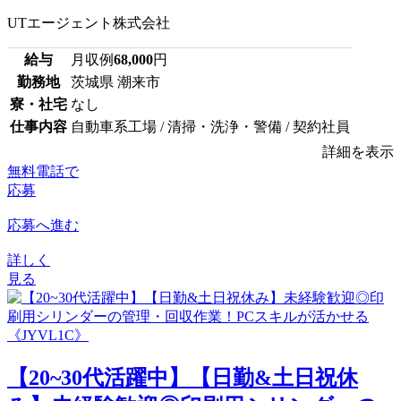
UTエージェント株式会社
給与
月収例
68,000
円
勤務地
茨城県 潮来市
寮・社宅
なし
仕事内容
自動車系工場 / 清掃・洗浄・警備 / 契約社員
詳細を表示
無料電話で
応募
応募へ進む
詳しく
見る
【20~30代活躍中】【日勤&土日祝休