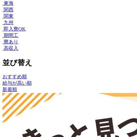
東海
関西
関東
九州
即入寮OK
期間工
寮あり
高収入
並び替え
おすすめ順
給与が高い順
新着順