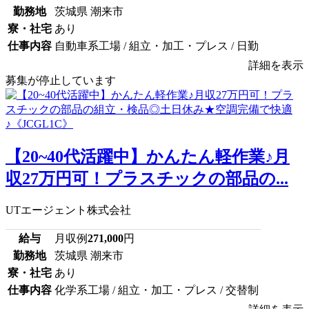
勤務地
茨城県 潮来市
寮・社宅
あり
仕事内容
自動車系工場 / 組立・加工・プレス / 日勤
詳細を表示
募集が停止しています
【20~40代活躍中】かんたん軽作業♪月
収27万円可！プラスチックの部品の...
UTエージェント株式会社
給与
月収例
271,000
円
勤務地
茨城県 潮来市
寮・社宅
あり
仕事内容
化学系工場 / 組立・加工・プレス / 交替制