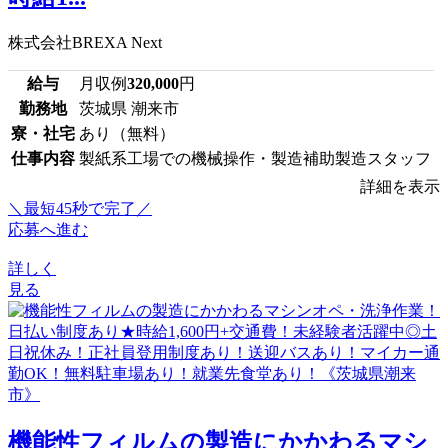
株式会社BREXA Next
給与
月収例
320,000
円
勤務地
茨城県 潮来市
寮・社宅
あり（無料）
仕事内容
製紙系工場での機械操作・製造補助製造スタッフ
詳細を表示
＼最短45秒で完了／
応募へ進む
詳しく
見る
機能性フィルムの製造にかかわるマシ