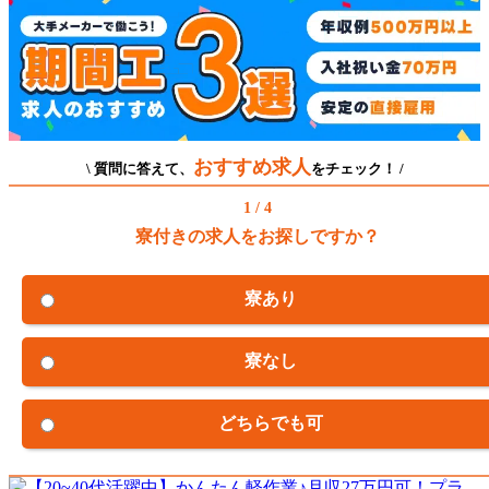
おすすめ求人
\ 質問に答えて、
をチェック！ /
1 / 4
寮付きの求人をお探しですか？
寮あり
寮なし
どちらでも可