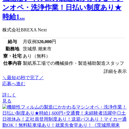
ンオペ・洗浄作業！日払い制度あり★
時給1...
株式会社BREXA Next
給与
月収例
320,000
円
勤務地
茨城県 潮来市
寮・社宅
あり（無料）
仕事内容
製紙系工場での機械操作・製造補助製造スタッフ
詳細を表示
＼最短45秒で完了／
応募へ進む
詳しく
見る