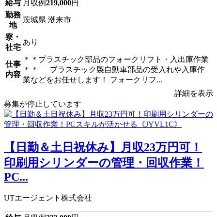
給与
月収例
219,000
円
勤務
茨城県 潮来市
地
寮・
あり
社宅
＊＊プラスチック部品のフォークリフト・入出庫作業
仕事
＊＊ プラスチック製自動車部品の受入れや入庫作
内容
業などをお任せします！ フォークリフ...
詳細を表示
募集が停止しています
【日勤＆土日祝休み】月収23万円可！
印刷用シリンダーの管理・回収作業！
PC...
UTエージェント株式会社