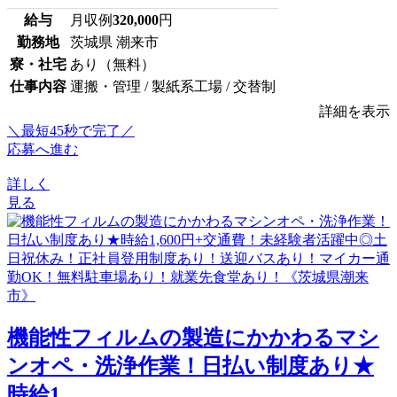
給与
月収例
320,000
円
勤務地
茨城県 潮来市
寮・社宅
あり（無料）
仕事内容
運搬・管理 / 製紙系工場 / 交替制
詳細を表示
＼最短45秒で完了／
応募へ進む
詳しく
見る
機能性フィルムの製造にかかわるマシ
ンオペ・洗浄作業！日払い制度あり★
時給1...