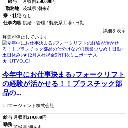
給与
月収例
250,000
円
勤務地
茨城県 潮来市
寮・社宅
なし
仕事内容
供給・管理 / 製紙系工場 / 日勤
詳細を表示
募集が停止しています
今年中にお仕事決まる♪フォークリフト
の経験が活かせる！！プラスチック部
品の...
UTエージェント株式会社
給与
月収例
219,000
円
勤務
茨城県 潮来市