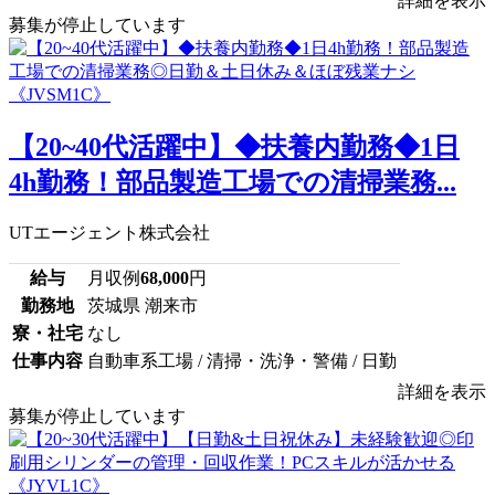
詳細を表示
募集が停止しています
【20~40代活躍中】◆扶養内勤務◆1日
4h勤務！部品製造工場での清掃業務...
UTエージェント株式会社
給与
月収例
68,000
円
勤務地
茨城県 潮来市
寮・社宅
なし
仕事内容
自動車系工場 / 清掃・洗浄・警備 / 日勤
詳細を表示
募集が停止しています