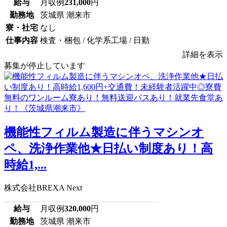
給与
月収例
231,000
円
勤務地
茨城県 潮来市
寮・社宅
なし
仕事内容
検査・梱包 / 化学系工場 / 日勤
詳細を表示
募集が停止しています
機能性フィルム製造に伴うマシンオ
ペ、洗浄作業他★日払い制度あり！高
時給1,...
株式会社BREXA Next
給与
月収例
320,000
円
勤務地
茨城県 潮来市