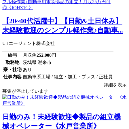
【20~40代活躍中】【日勤&土日休み】
未経験歓迎のシンプル軽作業♪自動車...
UTエージェント株式会社
給与
月収例
252,000
円
勤務地
茨城県 潮来市
寮・社宅
あり
仕事内容
自動車系工場 / 組立・加工・プレス / 正社員
詳細を表示
募集が停止しています
日勤のみ！未経験歓迎◆製品の組立機
械オペレーター《水戸営業所》