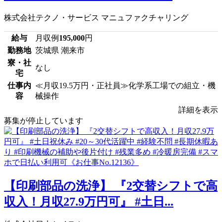
株式会社テクノ・サービス マニュファクチャリング
給与
月収例
195,000
円
勤務地
茨城県 潮来市
寮・社
なし
宅
仕事内
≪月収19.5万円・正社員≫化学系工場での組立・機
容
械操作
詳細を表示
募集が停止しています
【印刷部品の洗浄】 『2交替シフトで高
収入！月収27.9万円可』 #土日...