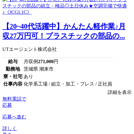
【20~40代活躍中】かんたん軽作業♪月
収27万円可！プラスチックの部品の...
UTエージェント株式会社
給与
月収例
271,000
円
勤務地
茨城県 潮来市
寮・社宅
あり
仕事内容
化学系工場 / 組立・加工・プレス / 正社員
詳細を表示
無料電話で
応募
応募へ進む
詳しく