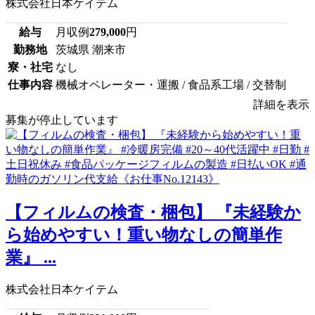
株式会社日本ケイテム
給与
月収例
279,000
円
勤務地
茨城県 潮来市
寮・社宅
なし
仕事内容
機械オペレーター・運搬 / 食品系工場 / 交替制
詳細を表示
募集が停止しています
【フィルムの検査・梱包】 『未経験か
ら始めやすい！重い物なしの簡単作
業』 ...
株式会社日本ケイテム