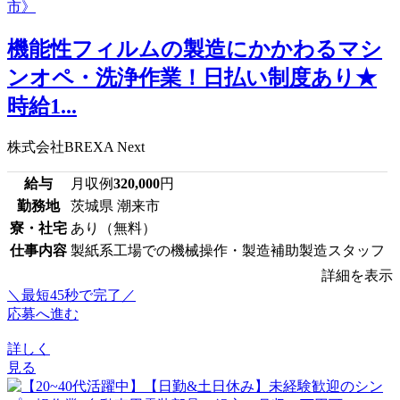
機能性フィルムの製造にかかわるマシ
ンオペ・洗浄作業！日払い制度あり★
時給1...
株式会社BREXA Next
給与
月収例
320,000
円
勤務地
茨城県 潮来市
寮・社宅
あり（無料）
仕事内容
製紙系工場での機械操作・製造補助製造スタッフ
詳細を表示
＼最短45秒で完了／
応募へ進む
詳しく
見る