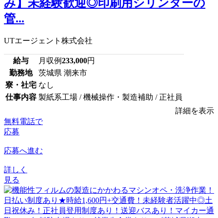
み】未経験歓迎◎印刷用シリンダーの
管...
UTエージェント株式会社
給与
月収例
233,000
円
勤務地
茨城県 潮来市
寮・社宅
なし
仕事内容
製紙系工場 / 機械操作・製造補助 / 正社員
詳細を表示
無料電話で
応募
応募へ進む
詳しく
見る