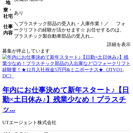
地
寮・
あり
社宅
＼プラスチック部品の受入れ・入庫作業！／ フォ
仕事
ークリフトの経験が活かせます☆ お任せするのは、
内容
プラスチック製自動車部品の受入れ...
詳細を表示
募集が停止しています
年内にお仕事決めて新年スタート♪【日
勤×土日休み♪】残業少なめ！プラスチ
ッ...
UTエージェント株式会社