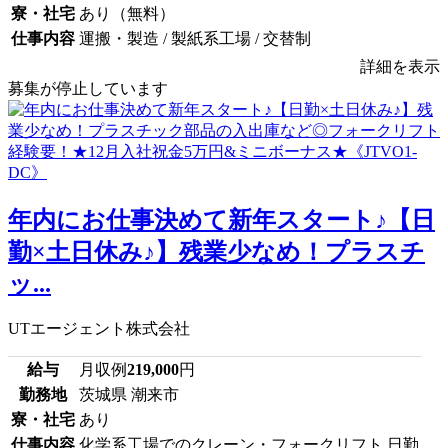
寮・社宅
あり（無料）
仕事内容
運搬・製造 / 製紙系工場 / 交替制
詳細を表示
募集が停止しています
年内にお仕事決めて新年スタート♪【日
勤×土日休み♪】残業少なめ！プラスチ
ッ...
UTエージェント株式会社
給与
月収例
219,000
円
勤務地
茨城県 潮来市
寮・社宅
あり
仕事内容
化学系工場でのクレーン・フォークリフト 日勤