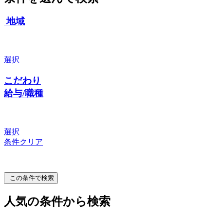
地域
選択
こだわり
給与/職種
選択
条件クリア
この条件で検索
人気の条件から検索