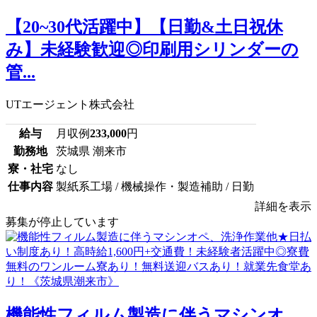
【20~30代活躍中】【日勤&土日祝休
み】未経験歓迎◎印刷用シリンダーの
管...
UTエージェント株式会社
給与
月収例
233,000
円
勤務地
茨城県 潮来市
寮・社宅
なし
仕事内容
製紙系工場 / 機械操作・製造補助 / 日勤
詳細を表示
募集が停止しています
機能性フィルム製造に伴うマシンオ