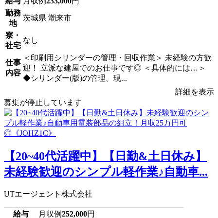
給与
月収例
233,000
円
勤務
茨城県 潮来市
地
寮・
なし
社宅
＜印刷用シリンダーの管理・回収作業＞ 未経験の方歓
仕事
迎！ 立派な建屋でのお仕事です◎ ＜具体的には…＞
内容
◆シリンダー(版)の管理、現...
詳細を表示
募集が停止しています
【20~40代活躍中】【日勤&土日休み】
未経験歓迎のシンプル軽作業♪自動車...
UTエージェント株式会社
給与
月収例
252,000
円