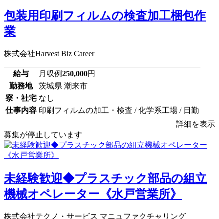
包装用印刷フィルムの検査加工梱包作
業
株式会社Harvest Biz Career
給与
月収例
250,000
円
勤務地
茨城県 潮来市
寮・社宅
なし
仕事内容
印刷フィルムの加工・検査 / 化学系工場 / 日勤
詳細を表示
募集が停止しています
未経験歓迎◆プラスチック部品の組立
機械オペレーター《水戸営業所》
株式会社テクノ・サービス マニュファクチャリング