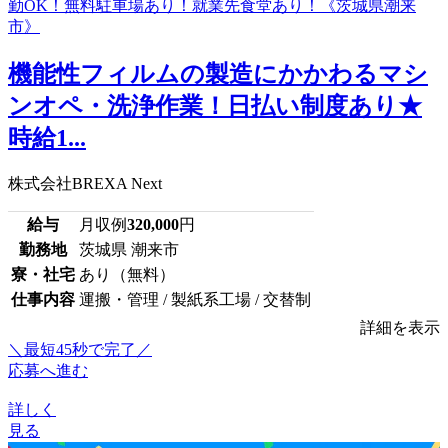
機能性フィルムの製造にかかわるマシ
ンオペ・洗浄作業！日払い制度あり★
時給1...
株式会社BREXA Next
給与
月収例
320,000
円
勤務地
茨城県 潮来市
寮・社宅
あり（無料）
仕事内容
運搬・管理 / 製紙系工場 / 交替制
詳細を表示
＼最短45秒で完了／
応募へ進む
詳しく
見る