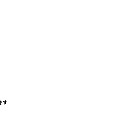
）
ます！