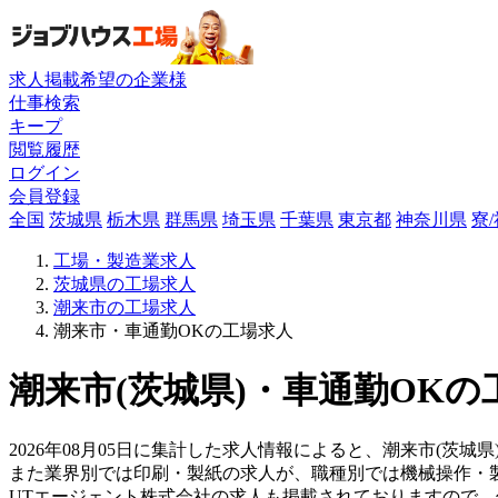
求人掲載希望の企業様
仕事検索
キープ
閲覧履歴
ログイン
会員登録
全国
茨城県
栃木県
群馬県
埼玉県
千葉県
東京都
神奈川県
寮
工場・製造業求人
茨城県の工場求人
潮来市の工場求人
潮来市・車通勤OKの工場求人
潮来市(茨城県)・車通勤OKの
2026年08月05日に集計した求人情報によると、潮来市(茨城県
また業界別では印刷・製紙の求人が、職種別では機械操作・
UTエージェント株式会社の求人も掲載されておりますので