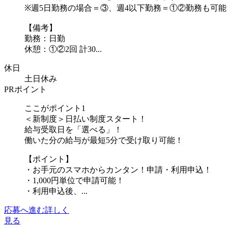
※週5日勤務の場合＝③、週4以下勤務＝①②勤務も可能
【備考】
勤務：日勤
休憩：①②2回 計30...
休日
土日休み
PRポイント
ここがポイント1
＜新制度＞日払い制度スタート！
給与受取日を「選べる」！
働いた分の給与が最短5分で受け取り可能！
【ポイント】
・お手元のスマホからカンタン！申請・利用申込！
・1,000円単位で申請可能！
・利用申込後、...
応募へ進む
詳しく
見る