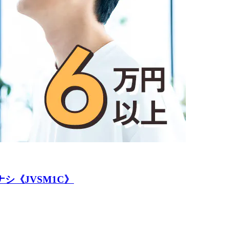
シ《JVSM1C》