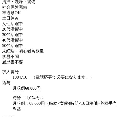
清掃・洗浄・警備
社会保険完備
車通勤OK
土日休み
女性活躍中
20代活躍中
30代活躍中
40代活躍中
50代活躍中
未経験・初心者も歓迎
学歴不問
履歴書不要
求人番号
1084716 （電話応募で必要になります。）
給与
月収例
68,000
円
時給 ：1,074円～
月収例：68,000円（時給×実働4時間×16日稼働+各種手
※基...