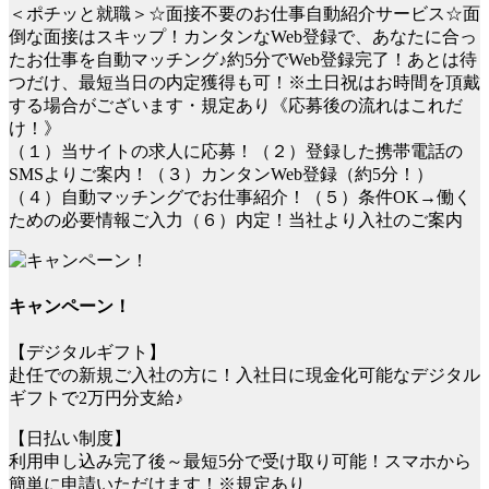
＜ポチッと就職＞☆面接不要のお仕事自動紹介サービス☆面
倒な面接はスキップ！カンタンなWeb登録で、あなたに合っ
たお仕事を自動マッチング♪約5分でWeb登録完了！あとは待
つだけ、最短当日の内定獲得も可！※土日祝はお時間を頂戴
する場合がございます・規定あり《応募後の流れはこれだ
け！》
（１）当サイトの求人に応募！（２）登録した携帯電話の
SMSよりご案内！（３）カンタンWeb登録（約5分！）
（４）自動マッチングでお仕事紹介！（５）条件OK→働く
ための必要情報ご入力（６）内定！当社より入社のご案内
キャンペーン！
【デジタルギフト】
赴任での新規ご入社の方に！入社日に現金化可能なデジタル
ギフトで2万円分支給♪
【日払い制度】
利用申し込み完了後～最短5分で受け取り可能！スマホから
簡単に申請いただけます！※規定あり