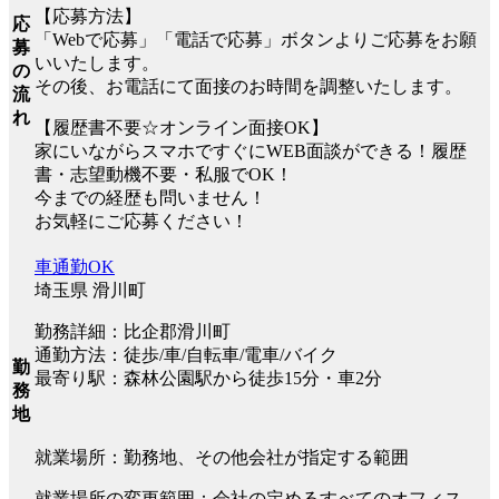
【応募方法】
応
「Webで応募」「電話で応募」ボタンよりご応募をお願
募
いいたします。
の
その後、お電話にて面接のお時間を調整いたします。
流
れ
【履歴書不要☆オンライン面接OK】
家にいながらスマホですぐにWEB面談ができる！履歴
書・志望動機不要・私服でOK！
今までの経歴も問いません！
お気軽にご応募ください！
車通勤OK
埼玉県 滑川町
勤務詳細：比企郡滑川町
通勤方法：徒歩/車/自転車/電車/バイク
勤
最寄り駅：森林公園駅から徒歩15分・車2分
務
地
就業場所：勤務地、その他会社が指定する範囲
就業場所の変更範囲：会社の定めるすべてのオフィス