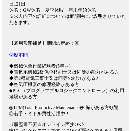
日121日
休暇：GW休暇・夏季休暇・年末年始休暇
※求人内容の詳細については面談時にご説明させていた
だきます。
【雇用形態補足】期間の定め：無
学歴不問
◆機械保全作業経験者(5年～)
◆電気系機械2級保全技能士又は同等の能力がある方
◆第2種電気工事士又は同等の能力がある方
◆空気圧機器の修理経験がある方
◆PLC（プログラマブルロジックコントローラ）の利用
経験がある方
◎TPM(Total Productive Maintenance)知識がある方歓迎
◎若手・ミドル男性活躍中！
《履歴書不要☆オンライン面接OK》
家にいながらスマホですぐにWEB面談ができる！履歴