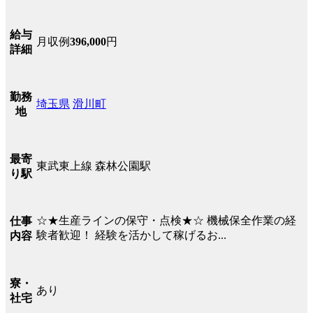
給与
月収例
396,000
円
詳細
勤務
埼玉県
滑川町
地
最寄
東武東上線 森林公園駅
り駅
☆★生産ラインの保守・点検★☆ 機械保全作業の経
仕事
験者歓迎！ 経験を活かして稼げるお...
内容
寮・
あり
社宅