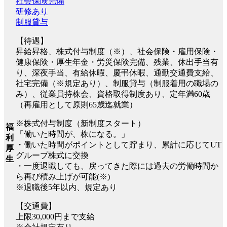
社会保険完備
研修あり
制服貸与
【待遇】
昇給昇格、株式付与制度（※）、社会保険・雇用保険・
健康保険・厚生年金・労災保険完備、残業、休出手当有
り、深夜手当、有給休暇、慶弔休暇、通勤交通費支給、
社宅完備（※規定あり）、制服貸与（制服着用の職場の
み）、従業員持株会、資格取得制度あり、定年満60歳
（再雇用として原則65歳迄就業）
※株式付与制度（新制度スタート）
福
「働いた時間が、株になる。」
利
・働いた時間がポイントとして貯まり、累計に応じてUT
厚
グループ株式に交換
生
・一度退職しても、戻ってきた際には過去の労働時間か
ら再び積み上げが可能(※)
※退職後5年以内、規定あり
【交通費】
上限30,000円まで支給