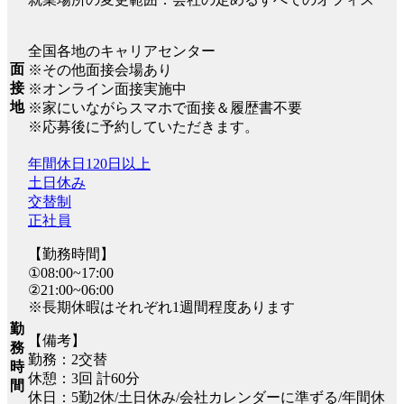
全国各地のキャリアセンター
面
※その他面接会場あり
接
※オンライン面接実施中
地
※家にいながらスマホで面接＆履歴書不要
※応募後に予約していただきます。
年間休日120日以上
土日休み
交替制
正社員
【勤務時間】
①08:00~17:00
②21:00~06:00
※長期休暇はそれぞれ1週間程度あります
勤
【備考】
務
勤務：2交替
時
休憩：3回 計60分
間
休日：5勤2休/土日休み/会社カレンダーに準ずる/年間休