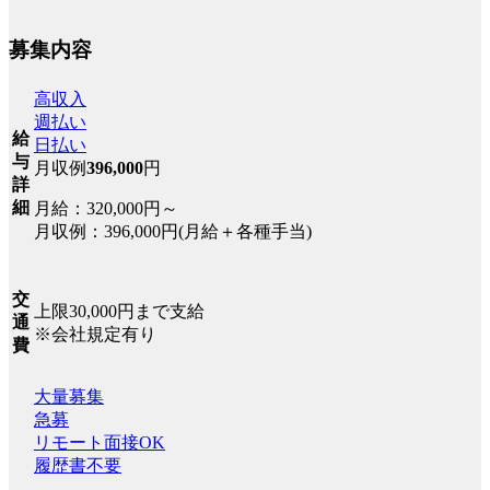
募集内容
高収入
週払い
給
日払い
与
月収例
396,000
円
詳
細
月給：320,000円～
月収例：396,000円(月給＋各種手当)
交
上限30,000円まで支給
通
※会社規定有り
費
大量募集
急募
リモート面接OK
履歴書不要