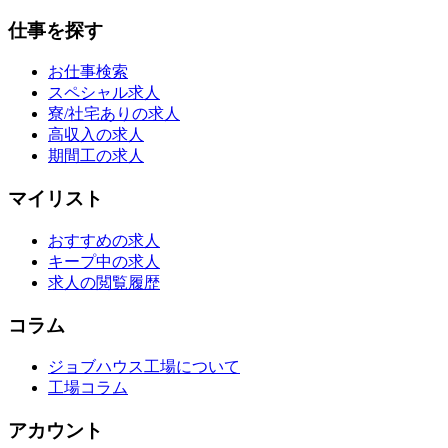
仕事を探す
お仕事検索
スペシャル求人
寮/社宅ありの求人
高収入の求人
期間工の求人
マイリスト
おすすめの求人
キープ中の求人
求人の閲覧履歴
コラム
ジョブハウス工場について
工場コラム
アカウント