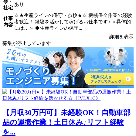
寮・
あり
社宅
☆★生産ラインの保守・点検★☆ 機械保全作業の経験
仕事
者歓迎！ 経験を活かして稼げるお仕事です♪ ＜具体的
内容
には…＞ ◆生産ラインの保守...
詳細を表示
募集が停止しています
【月収30万円可】未経験OK！自動車部
品の運搬作業！土日休み♪リフト経験
を...