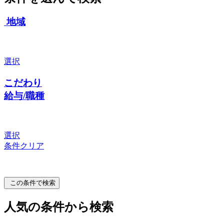
地域
選択
こだわり
給与/職種
選択
条件クリア
この条件で検索
人気の条件から検索