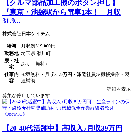
【クルマ部品加工機のボタン押し】
『東京・池袋駅から電車1本！ 月収
31.9...
株式会社日本ケイテム
給与
月収例
319,000
円
勤務地
埼玉県 滑川町
寮・社
あり（無料）
宅
仕事内
≪寮無料・月収31.9万円・派遣社員≫機械操作・製
容
造補助
詳細を表示
募集が停止しています
【20-40代活躍中】高収入♪月収39万円