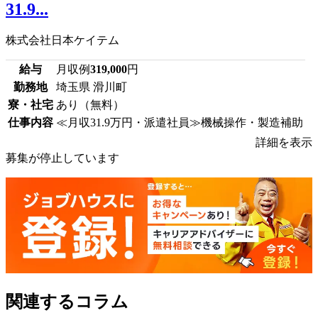
31.9...
株式会社日本ケイテム
給与
月収例
319,000
円
勤務地
埼玉県 滑川町
寮・社宅
あり（無料）
仕事内容
≪月収31.9万円・派遣社員≫機械操作・製造補助
詳細を表示
募集が停止しています
関連するコラム