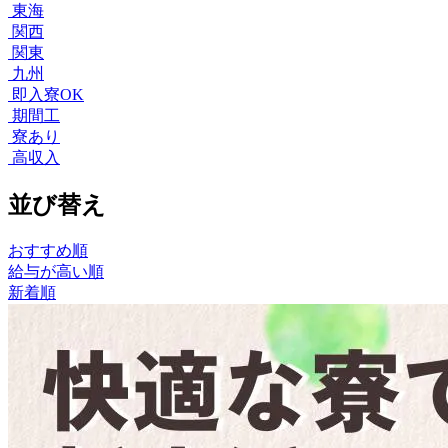
東海
関西
関東
九州
即入寮OK
期間工
寮あり
高収入
並び替え
おすすめ順
給与が高い順
新着順