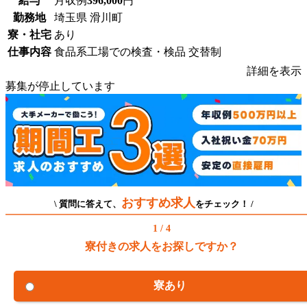
給与
月収例
396,000
円
勤務地
埼玉県 滑川町
寮・社宅
あり
仕事内容
食品系工場での検査・検品 交替制
詳細を表示
募集が停止しています
おすすめ求人
\ 質問に答えて、
をチェック！ /
1 / 4
寮付きの求人をお探しですか？
寮あり