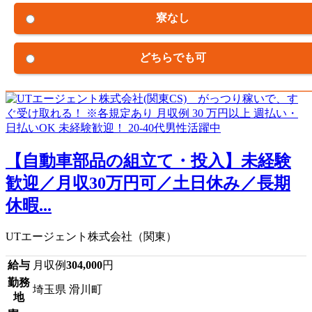
寮なし
どちらでも可
【自動車部品の組立て・投入】未経験
歓迎／月収30万円可／土日休み／長期
休暇...
UTエージェント株式会社（関東）
給与
月収例
304,000
円
勤務
埼玉県 滑川町
地