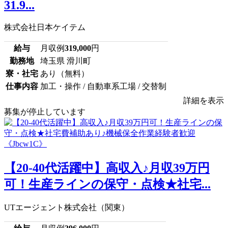
31.9...
株式会社日本ケイテム
給与
月収例
319,000
円
勤務地
埼玉県 滑川町
寮・社宅
あり（無料）
仕事内容
加工・操作 / 自動車系工場 / 交替制
詳細を表示
募集が停止しています
【20-40代活躍中】高収入♪月収39万円
可！生産ラインの保守・点検★社宅...
UTエージェント株式会社（関東）