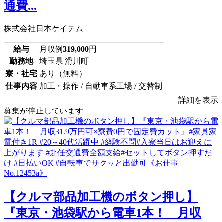
通費...
株式会社日本ケイテム
給与
月収例
319,000
円
勤務地
埼玉県 滑川町
寮・社宅
あり（無料）
仕事内容
加工・操作 / 自動車系工場 / 交替制
詳細を表示
募集が停止しています
【クルマ部品加工機のボタン押し】
『東京・池袋駅から電車1本！ 月収