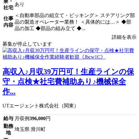
寮・
あり
社宅
＜自動車部品の組立て・ピッキング＞ ステアリング部
仕事
品の製造オペレーター業務！ ＜具体的には…＞ ◆部
内容
品の加工 ◆部品の組み立て ◆...
詳細を表示
募集が停止しています
高収入♪月収39万円可！生産ラインの保
守・点検★社宅費補助あり♪機械保全
作...
UTエージェント株式会社（関東）
給与
月収例
396,000
円
勤務
埼玉県 滑川町
地