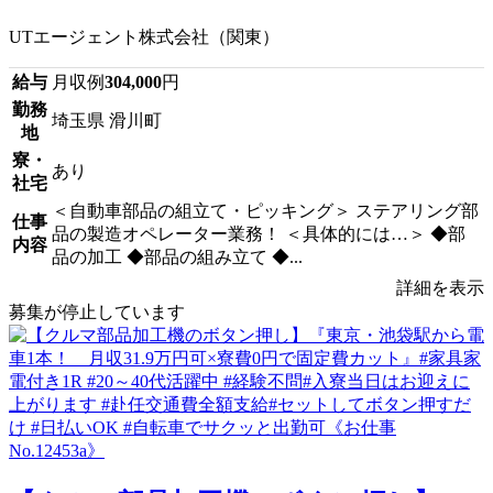
UTエージェント株式会社（関東）
給与
月収例
304,000
円
勤務
埼玉県 滑川町
地
寮・
あり
社宅
＜自動車部品の組立て・ピッキング＞ ステアリング部
仕事
品の製造オペレーター業務！ ＜具体的には…＞ ◆部
内容
品の加工 ◆部品の組み立て ◆...
詳細を表示
募集が停止しています