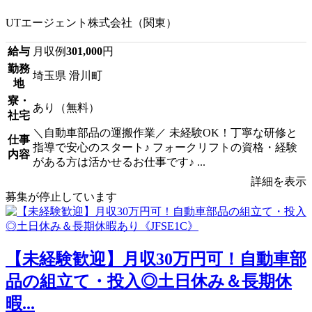
UTエージェント株式会社（関東）
給与
月収例
301,000
円
勤務
埼玉県 滑川町
地
寮・
あり（無料）
社宅
＼自動車部品の運搬作業／ 未経験OK！丁寧な研修と
仕事
指導で安心のスタート♪ フォークリフトの資格・経験
内容
がある方は活かせるお仕事です♪ ...
詳細を表示
募集が停止しています
【未経験歓迎】月収30万円可！自動車部
品の組立て・投入◎土日休み＆長期休
暇...