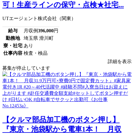
可！生産ラインの保守・点検★社宅...
UTエージェント株式会社（関東）
給与
月収例
396,000
円
勤務地
埼玉県 滑川町
寮・社宅
あり
仕事内容
検査・検品
詳細を表示
募集が停止しています
【クルマ部品加工機のボタン押し】
『東京・池袋駅から電車1本！ 月収