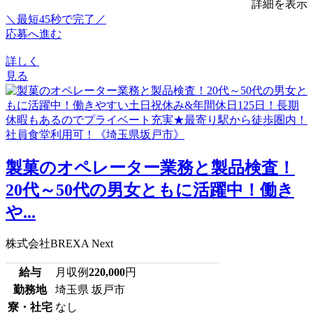
詳細を表示
＼最短45秒で完了／
応募へ進む
詳しく
見る
製菓のオペレーター業務と製品検査！
20代～50代の男女ともに活躍中！働き
や...
株式会社BREXA Next
給与
月収例
220,000
円
勤務地
埼玉県 坂戸市
寮・社宅
なし