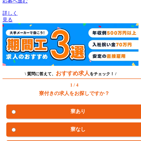
応募へ進む
詳しく
見る
おすすめ求人
\ 質問に答えて、
をチェック！ /
1 / 4
寮付きの求人をお探しですか？
寮あり
寮なし