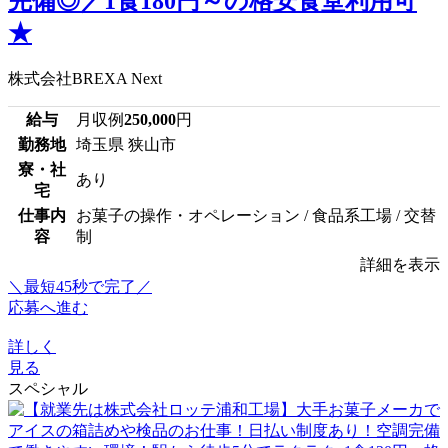
完備◎／1食180円～の格安食堂利用可
★
株式会社BREXA Next
給与
月収例
250,000
円
勤務地
埼玉県 狭山市
寮・社
あり
宅
仕事内
お菓子の操作・オペレーション / 食品系工場 / 交替
容
制
詳細を表示
＼最短45秒で完了／
応募へ進む
詳しく
見る
スペシャル