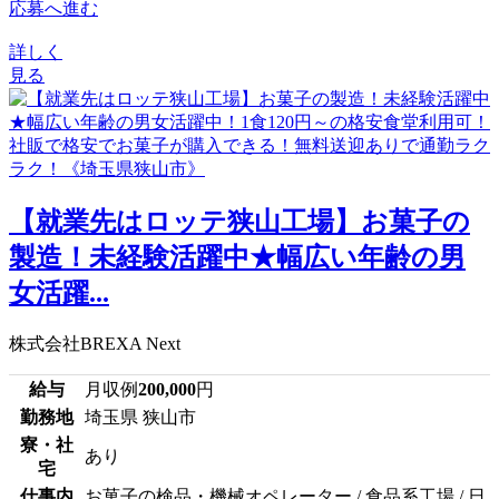
応募へ進む
詳しく
見る
【就業先はロッテ狭山工場】お菓子の
製造！未経験活躍中★幅広い年齢の男
女活躍...
株式会社BREXA Next
給与
月収例
200,000
円
勤務地
埼玉県 狭山市
寮・社
あり
宅
仕事内
お菓子の検品・機械オペレーター / 食品系工場 / 日