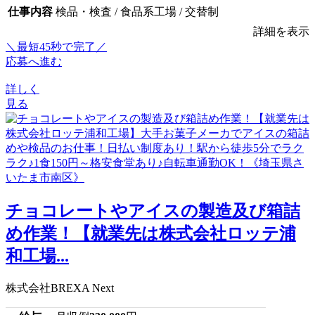
仕事内容
検品・検査 / 食品系工場 / 交替制
詳細を表示
＼最短45秒で完了／
応募へ進む
詳しく
見る
チョコレートやアイスの製造及び箱詰
め作業！【就業先は株式会社ロッテ浦
和工場...
株式会社BREXA Next