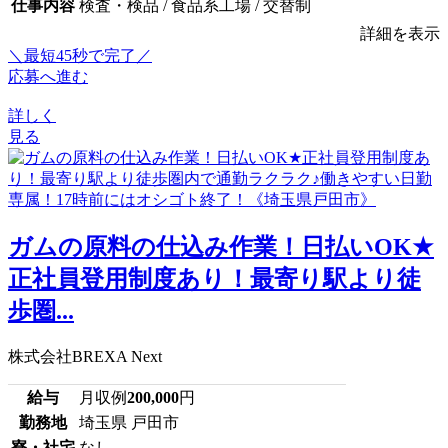
仕事内容
検査・検品 / 食品系工場 / 交替制
詳細を表示
＼最短45秒で完了／
応募へ進む
詳しく
見る
ガムの原料の仕込み作業！日払いOK★
正社員登用制度あり！最寄り駅より徒
歩圏...
株式会社BREXA Next
給与
月収例
200,000
円
勤務地
埼玉県 戸田市
寮・社宅
なし