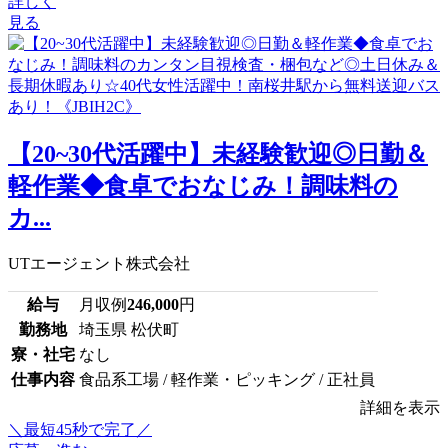
詳しく
見る
【20~30代活躍中】未経験歓迎◎日勤＆
軽作業◆食卓でおなじみ！調味料の
カ...
UTエージェント株式会社
給与
月収例
246,000
円
勤務地
埼玉県 松伏町
寮・社宅
なし
仕事内容
食品系工場 / 軽作業・ピッキング / 正社員
詳細を表示
＼最短45秒で完了／