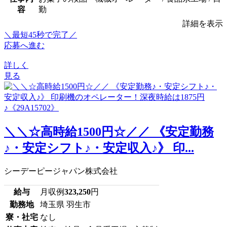
容
勤
詳細を表示
＼最短45秒で完了／
応募へ進む
詳しく
見る
＼＼☆高時給1500円☆／／ 《安定勤務
♪・安定シフト♪・安定収入♪》 印...
シーデーピージャパン株式会社
給与
月収例
323,250
円
勤務地
埼玉県 羽生市
寮・社宅
なし