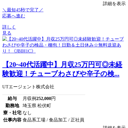
詳細を表示
＼最短45秒で完了／
応募へ進む
詳しく
見る
【20~40代活躍中】月収25万円可◎未経
験歓迎！チューブわさびや辛子の検...
UTエージェント株式会社
給与
月収例
252,000
円
勤務地
埼玉県 松伏町
寮・社宅
なし
仕事内容
食品系工場 / 食品加工 / 正社員
詳細を表示