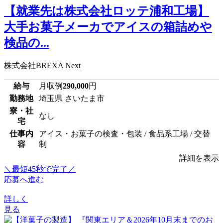
【就業先は株式会社ロッテ浦和工場】
大手お菓子メーカでアイスの箱詰めや
検品の...
株式会社BREXA Next
給与
月収例
290,000
円
勤務地
埼玉県 さいたま市
寮・社
なし
宅
仕事内
アイス・お菓子の検査・包装 / 食品系工場 / 交替
容
制
詳細を表示
＼最短45秒で完了／
応募へ進む
詳しく
見る