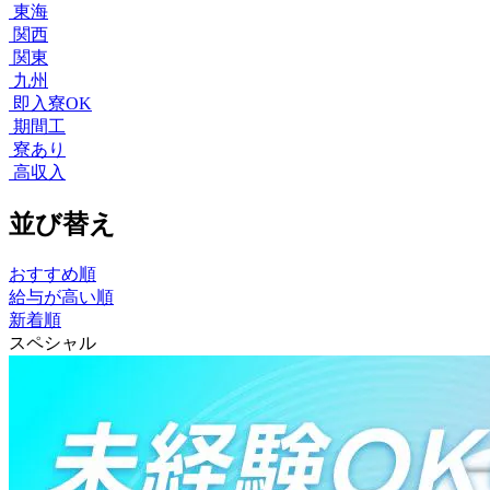
東海
関西
関東
九州
即入寮OK
期間工
寮あり
高収入
並び替え
おすすめ順
給与が高い順
新着順
スペシャル