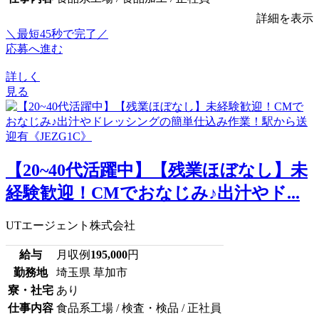
詳細を表示
＼最短45秒で完了／
応募へ進む
詳しく
見る
【20~40代活躍中】【残業ほぼなし】未
経験歓迎！CMでおなじみ♪出汁やド...
UTエージェント株式会社
給与
月収例
195,000
円
勤務地
埼玉県 草加市
寮・社宅
あり
仕事内容
食品系工場 / 検査・検品 / 正社員