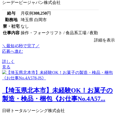
シーデーピージャパン株式会社
給与
月収例
308,250
円
勤務地
埼玉県 白岡市
寮・社宅
なし
仕事内容
操作・フォークリフト / 食品系工場 / 夜勤
詳細を表示
＼最短45秒で完了／
応募へ進む
詳しく
見る
【埼玉県北本市】未経験OK！お菓子の
製造・検品・梱包《お仕事No.4A57...
日研トータルソーシング株式会社