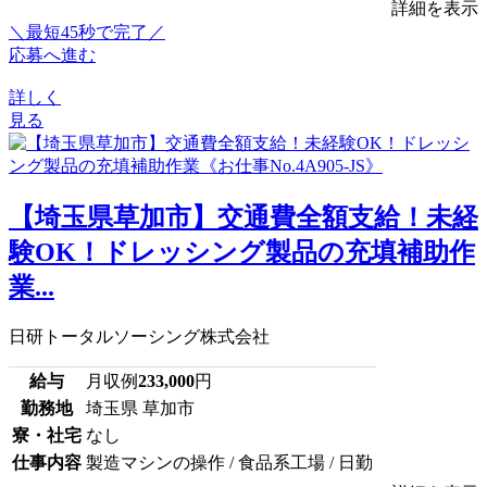
詳細を表示
＼最短45秒で完了／
応募へ進む
詳しく
見る
【埼玉県草加市】交通費全額支給！未経
験OK！ドレッシング製品の充填補助作
業...
日研トータルソーシング株式会社
給与
月収例
233,000
円
勤務地
埼玉県 草加市
寮・社宅
なし
仕事内容
製造マシンの操作 / 食品系工場 / 日勤