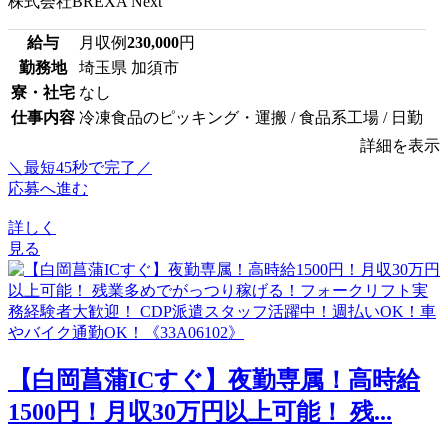
株式会社BREXA Next
給与
月収例
230,000
円
勤務地
埼玉県 加須市
寮・社宅
なし
仕事内容
冷凍食品のピッキング・運搬 / 食品系工場 / 日勤
詳細を表示
＼最短45秒で完了／
応募へ進む
詳しく
見る
【白岡菖蒲ICすぐ】夜勤専属！高時給
1500円！月収30万円以上可能！ 残...