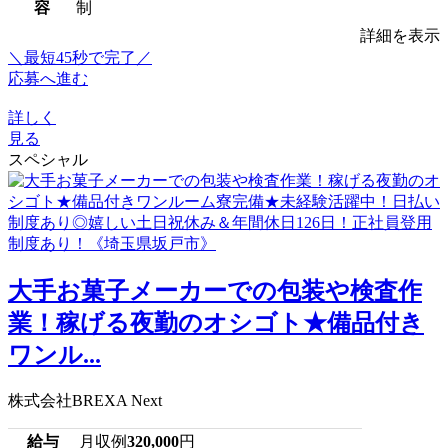
容
制
詳細を表示
＼最短45秒で完了／
応募へ進む
詳しく
見る
スペシャル
大手お菓子メーカーでの包装や検査作
業！稼げる夜勤のオシゴト★備品付き
ワンル...
株式会社BREXA Next
給与
月収例
320,000
円