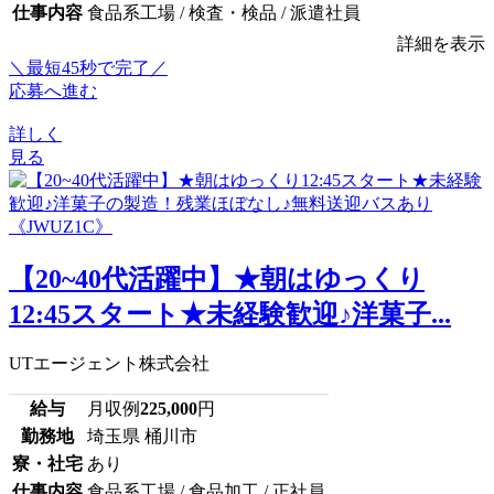
仕事内容
食品系工場 / 検査・検品 / 派遣社員
詳細を表示
＼最短45秒で完了／
応募へ進む
詳しく
見る
【20~40代活躍中】★朝はゆっくり
12:45スタート★未経験歓迎♪洋菓子...
UTエージェント株式会社
給与
月収例
225,000
円
勤務地
埼玉県 桶川市
寮・社宅
あり
仕事内容
食品系工場 / 食品加工 / 正社員