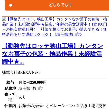
どちらでも可
【勤務先はロッテ狭山工場】カンタン
なお菓子の包装・検品作業！未経験活
躍中★...
株式会社BREXA Next
給与
月収例
250,000
円
勤務地
埼玉県 狭山市
寮・社
あり
宅
仕事内
お菓子の操作・オペレーション / 食品系工場 / 交替