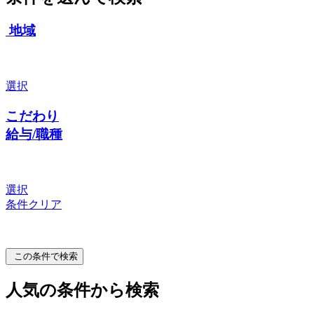
地域
選択
こだわり
給与/職種
選択
条件クリア
この条件で検索
人気の条件から検索