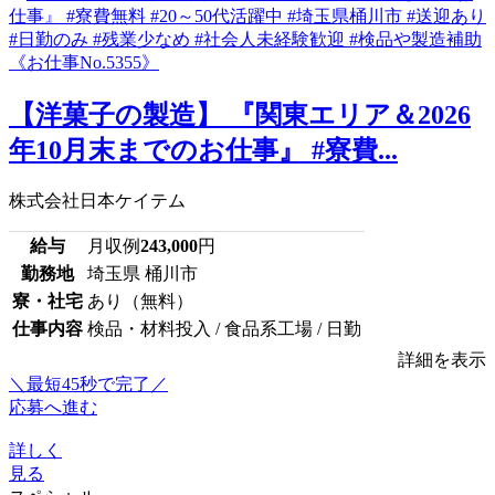
【洋菓子の製造】 『関東エリア＆2026
年10月末までのお仕事』 #寮費...
株式会社日本ケイテム
給与
月収例
243,000
円
勤務地
埼玉県 桶川市
寮・社宅
あり（無料）
仕事内容
検品・材料投入 / 食品系工場 / 日勤
詳細を表示
＼最短45秒で完了／
応募へ進む
詳しく
見る