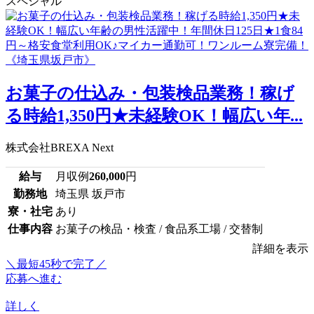
スペシャル
お菓子の仕込み・包装検品業務！稼げ
る時給1,350円★未経験OK！幅広い年...
株式会社BREXA Next
給与
月収例
260,000
円
勤務地
埼玉県 坂戸市
寮・社宅
あり
仕事内容
お菓子の検品・検査 / 食品系工場 / 交替制
詳細を表示
＼最短45秒で完了／
応募へ進む
詳しく