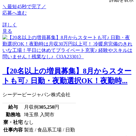
＼最短45秒で完了／
応募へ進む
詳しく
見る
【20名以上の増員募集】8月からスター
トも可♪ 日勤・夜勤選択OK！夜勤時...
シーデーピージャパン株式会社
給与
月収例
305,250
円
勤務地
埼玉県 入間市
寮・社宅
なし
仕事内容
製造 / 食品系工場 / 日勤