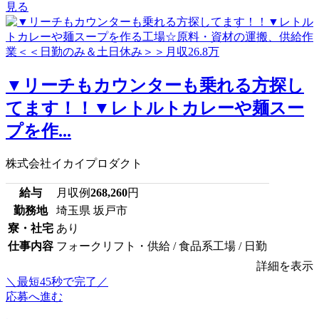
見る
▼リーチもカウンターも乗れる方探し
てます！！▼レトルトカレーや麺スー
プを作...
株式会社イカイプロダクト
給与
月収例
268,260
円
勤務地
埼玉県 坂戸市
寮・社宅
あり
仕事内容
フォークリフト・供給 / 食品系工場 / 日勤
詳細を表示
＼最短45秒で完了／
応募へ進む