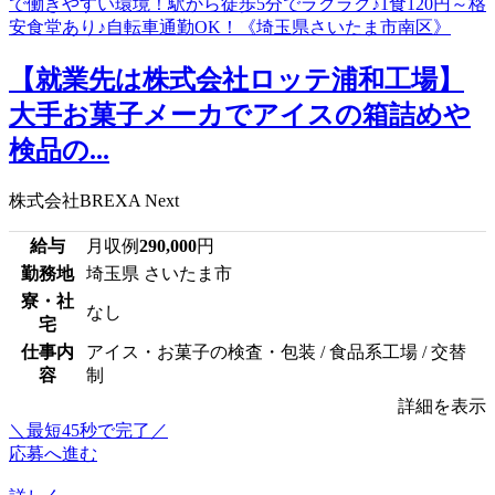
【就業先は株式会社ロッテ浦和工場】
大手お菓子メーカでアイスの箱詰めや
検品の...
株式会社BREXA Next
給与
月収例
290,000
円
勤務地
埼玉県 さいたま市
寮・社
なし
宅
仕事内
アイス・お菓子の検査・包装 / 食品系工場 / 交替
容
制
詳細を表示
＼最短45秒で完了／
応募へ進む