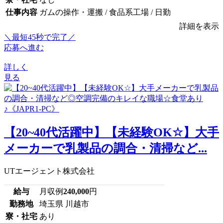
仕事内容
ガムの操作・運搬 / 食品系工場 / 日勤
詳細を表示
＼最短45秒で完了／
応募へ進む
詳しく
見る
【20~40代活躍中】【未経験OK☆】大手
メーカーで乳製品の調合・清掃など...
UTエージェント株式会社
給与
月収例
240,000
円
勤務地
埼玉県 川越市
寮・社宅
あり