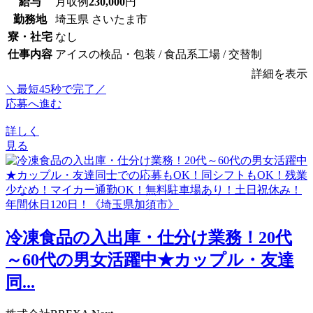
給与
月収例
230,000
円
勤務地
埼玉県 さいたま市
寮・社宅
なし
仕事内容
アイスの検品・包装 / 食品系工場 / 交替制
詳細を表示
＼最短45秒で完了／
応募へ進む
詳しく
見る
冷凍食品の入出庫・仕分け業務！20代
～60代の男女活躍中★カップル・友達
同...