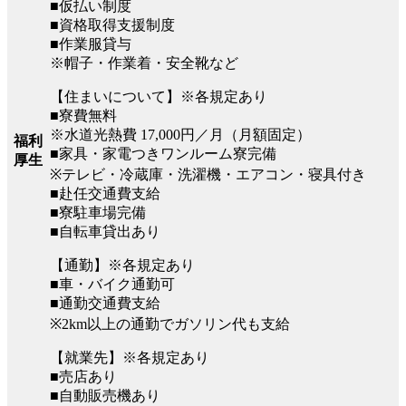
■仮払い制度
■資格取得支援制度
■作業服貸与
※帽子・作業着・安全靴など
【住まいについて】※各規定あり
■寮費無料
※水道光熱費 17,000円／月（月額固定）
福利
■家具・家電つきワンルーム寮完備
厚生
※テレビ・冷蔵庫・洗濯機・エアコン・寝具付き
■赴任交通費支給
■寮駐車場完備
■自転車貸出あり
【通勤】※各規定あり
■車・バイク通勤可
■通勤交通費支給
※2km以上の通勤でガソリン代も支給
【就業先】※各規定あり
■売店あり
■自動販売機あり