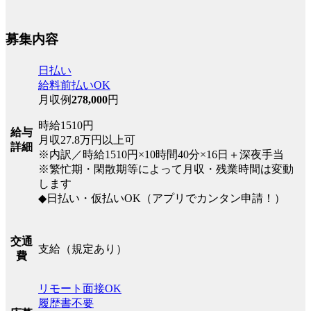
募集内容
日払い
給料前払いOK
月収例
278,000
円
時給1510円
給与
月収27.8万円以上可
詳細
※内訳／時給1510円×10時間40分×16日＋深夜手当
※繁忙期・閑散期等によって月収・残業時間は変動
します
◆日払い・仮払いOK（アプリでカンタン申請！）
交通
支給（規定あり）
費
リモート面接OK
履歴書不要