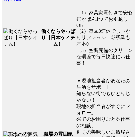
（1）家具家電付きで安心
◎かばん1つでお引越し
OK
（2）毎回3連休でしっか
働くならやっぱ
りリフレッシュ◎残業も
り【日本ケイテ
基本0
ム】
（3）空調完備のクリーン
な環境で毎日快適にお仕
事！
▼現地担当者があなたの
生活をサポート
知らない街でもひとりじ
ゃない！
現地の担当者がすぐにフ
ォロー。
寮でのお困りごとや仕事
の相談、
近くの美味しいご飯屋さ
職場の雰囲気