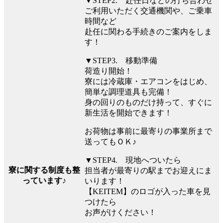
▼STEP2. 赴任日などの打ち合わせ
ご利用いただく交通機関や、ご乗車
時間など
赴任に関わる手続きのご案内をしま
す！
▼STEP3. 移動準備
荷造り開始！
寮には冷蔵庫・エアコンをはじめ、
簡単な調理道具も完備！
身の回りのものだけ持って、すぐに
新生活を開始できます！
お荷物は事前に最寄りの事業所まで
送ってもＯＫ♪
▼STEP4. 現地へついたら
寮に関する制度も整
担当者が最寄りの駅までお迎えにま
っています♪
いります！
【KEITEM】のロゴが入った車を見
つけたら
お声がけください！