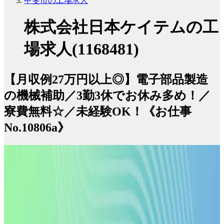
甲斐市の工場求人
株式会社日本ケイテムの工
場求人(1168481)
【月収例27万円以上◎】電子部品製造
の機械補助／3勤3休でお休み多め！／
寮費無料☆／未経験OK！《お仕事
No.10806a》