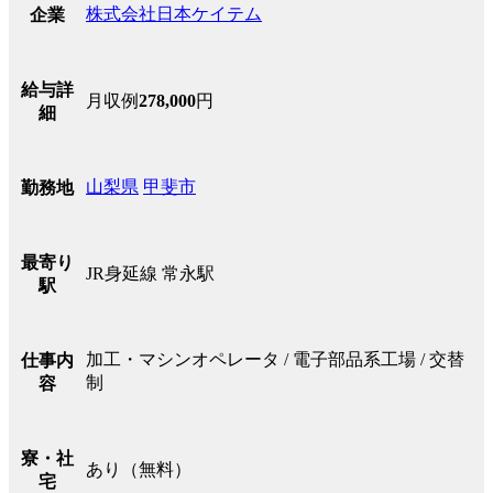
株式会社日本ケイテム
企業
給与詳
月収例
278,000
円
細
山梨県
甲斐市
勤務地
最寄り
JR身延線 常永駅
駅
加工・マシンオペレータ / 電子部品系工場 / 交替
仕事内
制
容
寮・社
あり（無料）
宅