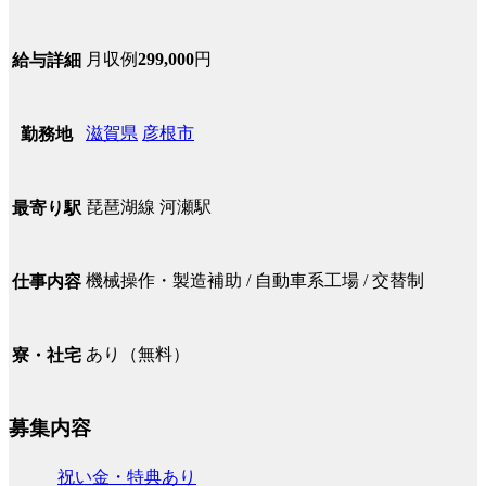
月収例
299,000
円
給与詳細
滋賀県
彦根市
勤務地
琵琶湖線 河瀬駅
最寄り駅
機械操作・製造補助 / 自動車系工場 / 交替制
仕事内容
あり（無料）
寮・社宅
募集内容
祝い金・特典あり