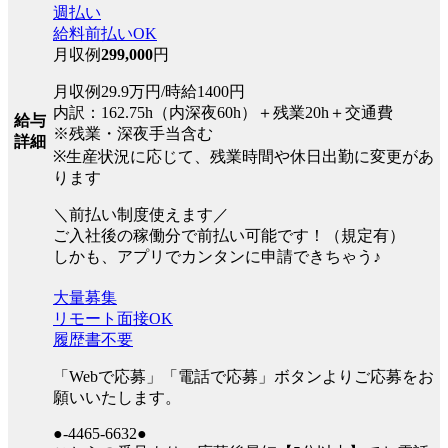
週払い
給料前払いOK
月収例
299,000
円
月収例29.9万円/時給1400円
内訳：162.75h（内深夜60h）＋残業20h＋交通費
給与
※残業・深夜手当含む
詳細
※生産状況に応じて、残業時間や休日出勤に変更があ
ります
＼前払い制度使えます／
ご入社後の稼働分で前払い可能です！（規定有）
しかも、アプリでカンタンに申請できちゃう♪
大量募集
リモート面接OK
履歴書不要
「Webで応募」「電話で応募」ボタンよりご応募をお
願いいたします。
●-4465-6632●