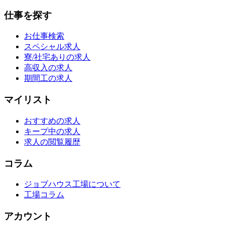
仕事を探す
お仕事検索
スペシャル求人
寮/社宅ありの求人
高収入の求人
期間工の求人
マイリスト
おすすめの求人
キープ中の求人
求人の閲覧履歴
コラム
ジョブハウス工場について
工場コラム
アカウント