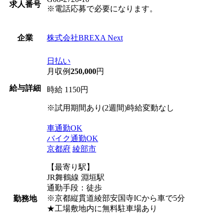
求人番号
※電話応募で必要になります。
株式会社BREXA Next
企業
日払い
月収例
250,000
円
給与詳細
時給 1150円
※試用期間あり(2週間)時給変動なし
車通勤OK
バイク通勤OK
京都府
綾部市
【最寄り駅】
JR舞鶴線 淵垣駅
通勤手段：徒歩
※京都縦貫道綾部安国寺ICから車で5分
勤務地
★工場敷地内に無料駐車場あり