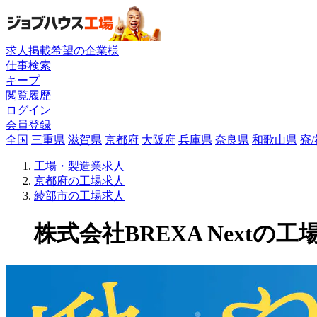
求人掲載希望の企業様
仕事検索
キープ
閲覧履歴
ログイン
会員登録
全国
三重県
滋賀県
京都府
大阪府
兵庫県
奈良県
和歌山県
寮
工場・製造業求人
京都府の工場求人
綾部市の工場求人
株式会社BREXA Nextの工場求