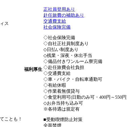
正社員登用あり
赴任旅費の補助あり
交通費支給
ィス
社会保険完備
◇社会保険完備
◇自社正社員制度あり
◇日払い制度あり
◇残業・深夜・休出手当
◇備品付きワンルーム寮完備
◇赴任旅費会社負担
福利厚生
◇交通費支給
◇車・バイク・自転車通勤可
◇有給休暇
◇作業着無償貸与
◇食堂利用可(日勤のみ可・400円～550円
◇お弁当持ち込み可
※各待遇は規定有
てことも！
■受動喫煙防止対策
全面禁煙