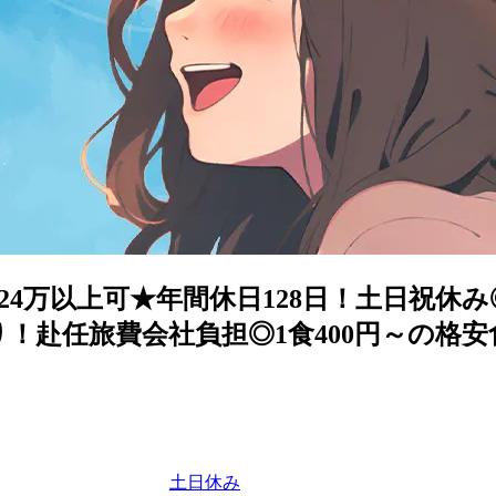
4万以上可★年間休日128日！土日祝休み
あり！赴任旅費会社負担◎1食400円～の格
土日休み