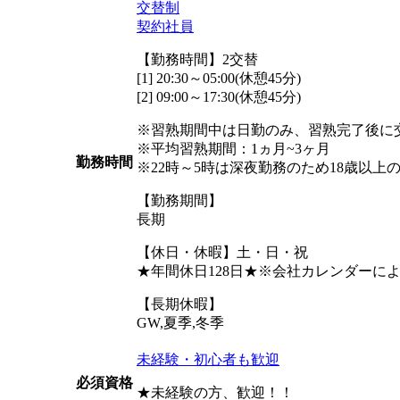
交替制
契約社員
【勤務時間】2交替
[1] 20:30～05:00(休憩45分)
[2] 09:00～17:30(休憩45分)
※習熟期間中は日勤のみ、習熟完了後に
※平均習熟期間：1ヵ月~3ヶ月
勤務時間
※22時～5時は深夜勤務のため18歳以上
【勤務期間】
長期
【休日・休暇】土・日・祝
★年間休日128日★※会社カレンダーに
【長期休暇】
GW,夏季,冬季
未経験・初心者も歓迎
必須資格
★未経験の方、歓迎！！