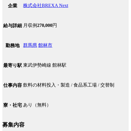
株式会社BREXA Next
企業
月収例
270,000
円
給与詳細
群馬県
館林市
勤務地
東武伊勢崎線 館林駅
最寄り駅
飲料の材料投入・製造 / 食品系工場 / 交替制
仕事内容
あり（無料）
寮・社宅
募集内容