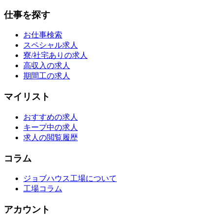
仕事を探す
お仕事検索
スペシャル求人
寮/社宅ありの求人
高収入の求人
期間工の求人
マイリスト
おすすめの求人
キープ中の求人
求人の閲覧履歴
コラム
ジョブハウス工場について
工場コラム
アカウント