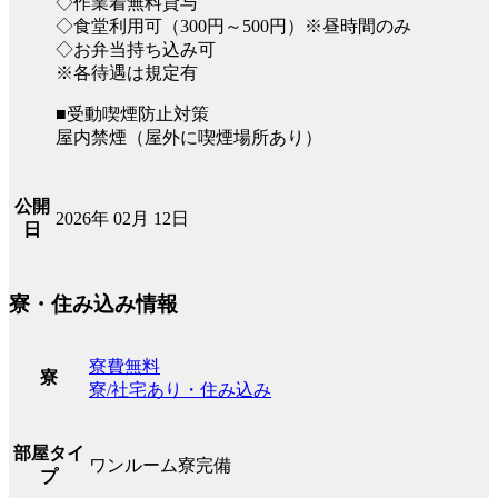
◇作業着無料貸与
◇食堂利用可（300円～500円）※昼時間のみ
◇お弁当持ち込み可
※各待遇は規定有
■受動喫煙防止対策
屋内禁煙（屋外に喫煙場所あり）
公開
2026年 02月 12日
日
寮・住み込み情報
寮費無料
寮
寮/社宅あり・住み込み
部屋タイ
ワンルーム寮完備
プ