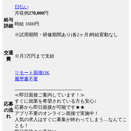
日払い
月収例
270,000
円
給与
時給 1600円
詳細
※試用期間・研修期間あり(各2ヶ月)時給変動なし
交通
※月3万円まで支給
費
リモート面接OK
履歴書不要
----------------------------------------------
≪即日面接ご案内しています！≫
すぐに就業を希望されている方も安心♪
応募
応募から即日面接が可能です★★
の流
アプリ不要のオンライン面接で実施中！
れ
人気の求人はすぐに募集が終わってしまう…なんてこ
とも！