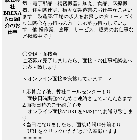
株式会
気・電子部品・精密機器に加え、食品、医療機
社
器、住宅関連等、様々な製造業のお仕事がござい
BREXA
ます！製造業/工場の求人をお探しの方！モノづく
Next紹
りに関心をお持ちの方！ご応募お待ちしていま
介のお
す！他.軽作業、倉庫、サービス、販売のお仕事な
仕事
ど掲載中です。
①登録・面接会
ご応募が完了しましたら、面接・お仕事相談会へ
ご案内致します！
＜オンライン面接を実施しています！＞
＝＝＝＝
1.応募完了後、弊社コールセンターより
面接日時調整のためご連絡させていただきます
2.面接日時のご予約完了後、
オンライン面接のURLをSMSにてお送り致しま
す
3.当日になりましたら、面接時間10分前より
URLをクリックいただきご入室願います
＝＝＝＝