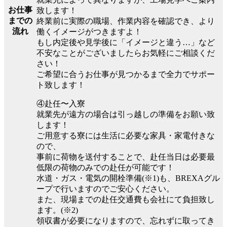
お仕事
致します！
までの
終業前に実際の職場、作業内容を確認でき、より
流れ
働くイメージがつきますよ！
もし内定後や見学後に「イメージと違う…」など
不安なことがございましたらお気軽にご相談くだ
さい！
ご希望に合うお仕事が見つかるまで全力でサポー
ト致します！
④赴任〜入寮
就業先が遠方の場合は引っ越しの準備をお願い致
します！
ご用意する寮には生活に必要な家具・家電付きな
ので、
事前に荷物を送付することで、赴任当日は必要最
低限の荷物のみでの赴任が可能です！
水道・ガス・電気の開栓準備(※1)も、BREXAグル
ープで行いますのでご安心ください。
また、現場までの赴任交通費も会社にて負担致し
ます。(※2)
領収書が必要になりますので、忘れずに取ってき