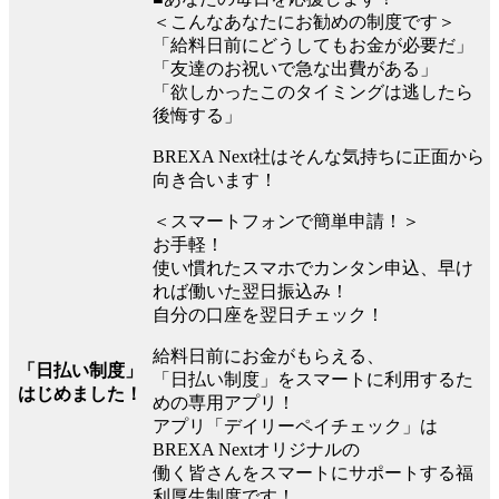
＜こんなあなたにお勧めの制度です＞
「給料日前にどうしてもお金が必要だ」
「友達のお祝いで急な出費がある」
「欲しかったこのタイミングは逃したら
後悔する」
BREXA Next社はそんな気持ちに正面から
向き合います！
＜スマートフォンで簡単申請！＞
お手軽！
使い慣れたスマホでカンタン申込、早け
れば働いた翌日振込み！
自分の口座を翌日チェック！
給料日前にお金がもらえる、
「日払い制度」
「日払い制度」をスマートに利用するた
はじめました！
めの専用アプリ！
アプリ「デイリーペイチェック」は
BREXA Nextオリジナルの
働く皆さんをスマートにサポートする福
利厚生制度です！