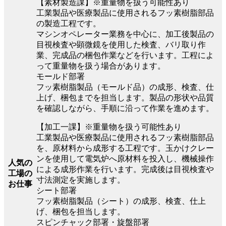
【素材製造課】※重量物を扱う可能性あり
工業製品や医療製品に使用されるフッ素樹脂部品
の製造工程です。
マシンオペレーター業務を中心に、加工後製品の
目視検査や顕微鏡を使用した検査、バリ取り作
業、完成品の梱包作業などを行います。工程によ
って重量物を扱う場合があります。
モールド部署
フッ素樹脂製品（モールド品）の成形、検査、仕
上げ、梱包までを担当します。製品の形状や品質
を確認しながら、手順に沿って作業を進めます。
【加工一課】※重量物を扱う可能性あり
工業製品や医療製品に使用されるフッ素樹脂部品
を、原材料から成形する工程です。玉かけクレー
ンを使用して電気炉へ原材料を投入し、機械操作
人気の
による成形作業を行います。完成後は目視検査や
工場の
寸法測定を実施します。
お仕事
シート部署
フッ素樹脂製品（シート）の成形、検査、仕上
げ、梱包を担当します。
スピンチャック部署・旋盤部署