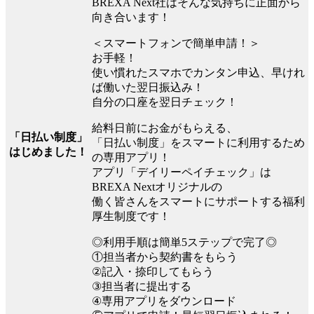
BREXA Next社はそんな気持ちに正面から
向き合います！
＜スマートフォンで簡単申請！＞
お手軽！
使い慣れたスマホでカンタン申込、早けれ
ば働いた翌日振込み！
自分の口座を翌日チェック！
給料日前にお金がもらえる、
「日払い制度」
「日払い制度」をスマートに利用するため
はじめました！
の専用アプリ！
アプリ「デイリーペイチェック」は
BREXA Nextオリジナルの
働く皆さんをスマートにサポートする福利
厚生制度です！
◎利用手順は簡単5ステップで完了◎
①担当者から契約書をもらう
②記入・捺印してもらう
③担当者に提出する
④専用アプリをダウンロード