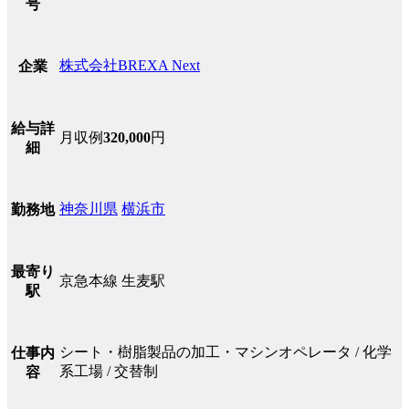
号
株式会社BREXA Next
企業
給与詳
月収例
320,000
円
細
神奈川県
横浜市
勤務地
最寄り
京急本線 生麦駅
駅
シート・樹脂製品の加工・マシンオペレータ / 化学
仕事内
系工場 / 交替制
容