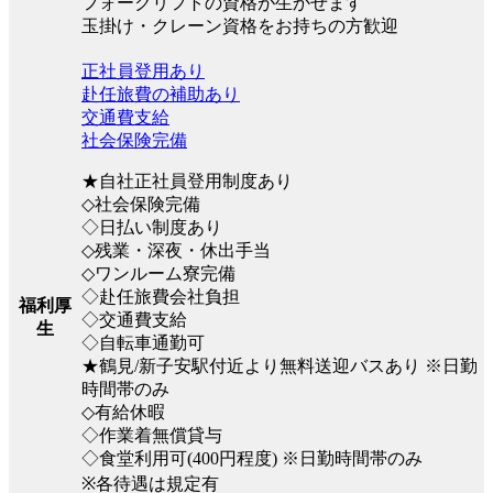
フォークリフトの資格が生かせます
玉掛け・クレーン資格をお持ちの方歓迎
正社員登用あり
赴任旅費の補助あり
交通費支給
社会保険完備
★自社正社員登用制度あり
◇社会保険完備
◇日払い制度あり
◇残業・深夜・休出手当
◇ワンルーム寮完備
◇赴任旅費会社負担
福利厚
◇交通費支給
生
◇自転車通勤可
★鶴見/新子安駅付近より無料送迎バスあり ※日勤
時間帯のみ
◇有給休暇
◇作業着無償貸与
◇食堂利用可(400円程度) ※日勤時間帯のみ
※各待遇は規定有