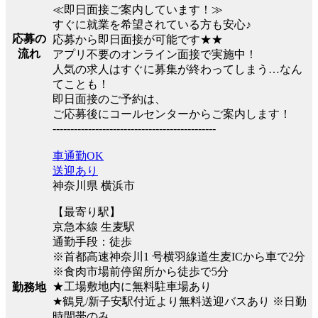
≪即日面接ご案内しています！≫
すぐに就業を希望されている方も安心♪
応募の
応募から即日面接が可能です★★
流れ
アプリ不要のオンライン面接で実施中！
人気の求人はすぐに募集が終わってしまう…なん
てことも！
即日面接のご予約は、
ご応募後にコールセンターからご案内します！
----------------------------------------------
車通勤OK
送迎あり
神奈川県 横浜市
【最寄り駅】
京急本線 生麦駅
通勤手段：徒歩
※首都高速神奈川1 号横羽線道生麦ICから車で2分
※食肉市場前停留所から徒歩で5分
★工場敷地内に無料駐車場あり
勤務地
★鶴見/新子安駅付近より無料送迎バスあり ※日勤
時間帯のみ