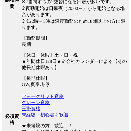
勤務時
※2週間ずつの2交替になる部署が多いです。
間
※夜勤開始は日曜夜（20:00～）から開始となる場
合があります。
※※22時～5時は深夜勤務のため18歳以上の方に限
ります。
【勤務期間】
長期
【休日・休暇】土・日・祝
★年間休日128日★※会社カレンダーによる【その
他長期休暇あり】
【長期休暇】
GW,夏季,冬季
フォークリフト資格
クレーン資格
玉掛資格
未経験・初心者も歓迎
必須資
格
★未経験の方、歓迎！！