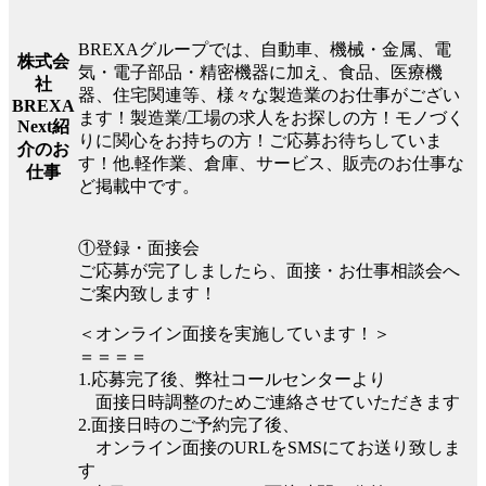
BREXAグループでは、自動車、機械・金属、電
株式会
気・電子部品・精密機器に加え、食品、医療機
社
器、住宅関連等、様々な製造業のお仕事がござい
BREXA
ます！製造業/工場の求人をお探しの方！モノづく
Next紹
りに関心をお持ちの方！ご応募お待ちしていま
介のお
す！他.軽作業、倉庫、サービス、販売のお仕事な
仕事
ど掲載中です。
①登録・面接会
ご応募が完了しましたら、面接・お仕事相談会へ
ご案内致します！
＜オンライン面接を実施しています！＞
＝＝＝＝
1.応募完了後、弊社コールセンターより
面接日時調整のためご連絡させていただきます
2.面接日時のご予約完了後、
オンライン面接のURLをSMSにてお送り致しま
す