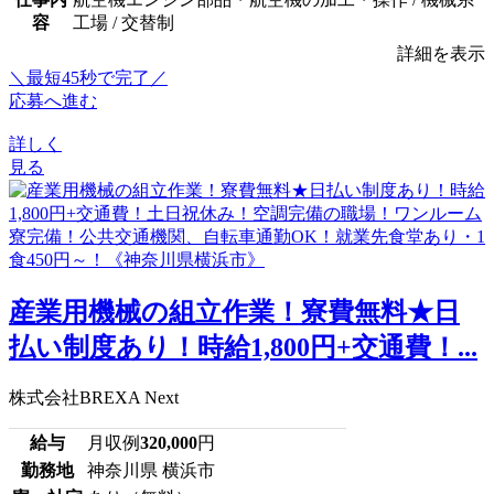
容
工場 / 交替制
詳細を表示
＼最短45秒で完了／
応募へ進む
詳しく
見る
産業用機械の組立作業！寮費無料★日
払い制度あり！時給1,800円+交通費！...
株式会社BREXA Next
給与
月収例
320,000
円
勤務地
神奈川県 横浜市