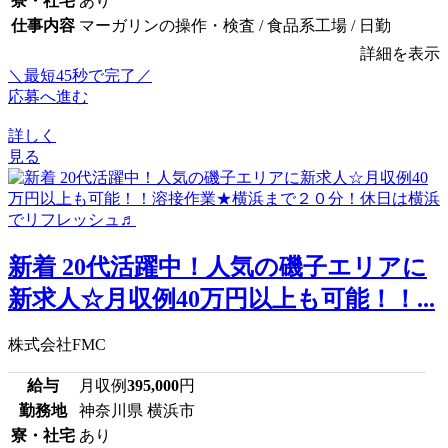
寮・社宅
あり
仕事内容
マーガリンの操作・検査 / 食品系工場 / 日勤
詳細を表示
＼最短45秒で完了／
応募へ進む
詳しく
見る
新着 20代活躍中！人気の磯子エリアに
新求人☆月収例40万円以上も可能！！...
株式会社FMC
給与
月収例
395,000
円
勤務地
神奈川県 横浜市
寮・社宅
あり