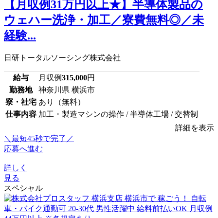
【月収例31万円以上★】半導体製品の
ウェハー洗浄・加工／寮費無料◎／未
経験...
日研トータルソーシング株式会社
給与
月収例
315,000
円
勤務地
神奈川県 横浜市
寮・社宅
あり（無料）
仕事内容
加工・製造マシンの操作 / 半導体工場 / 交替制
詳細を表示
＼最短45秒で完了／
応募へ進む
詳しく
見る
スペシャル