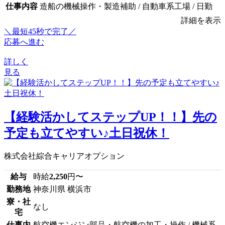
仕事内容
造船の機械操作・製造補助 / 自動車系工場 / 日勤
詳細を表示
＼最短45秒で完了／
応募へ進む
詳しく
見る
【経験活かしてステップUP！！】先の
予定も立てやすい♪土日祝休！
株式会社綜合キャリアオプション
給与
時給
2,250
円〜
勤務地
神奈川県 横浜市
寮・社
なし
宅
仕事内
航空機エンジン部品・航空機の加工・操作 / 機械系