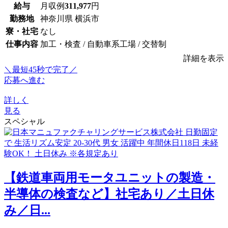
給与
月収例
311,977
円
勤務地
神奈川県 横浜市
寮・社宅
なし
仕事内容
加工・検査 / 自動車系工場 / 交替制
詳細を表示
＼最短45秒で完了／
応募へ進む
詳しく
見る
スペシャル
【鉄道車両用モータユニットの製造・
半導体の検査など】社宅あり／土日休
み／日...