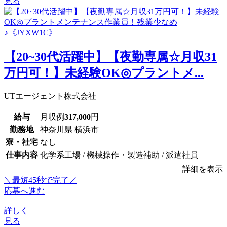
見る
【20~30代活躍中】【夜勤専属☆月収31
万円可！】未経験OK◎プラントメ...
UTエージェント株式会社
給与
月収例
317,000
円
勤務地
神奈川県 横浜市
寮・社宅
なし
仕事内容
化学系工場 / 機械操作・製造補助 / 派遣社員
詳細を表示
＼最短45秒で完了／
応募へ進む
詳しく
見る