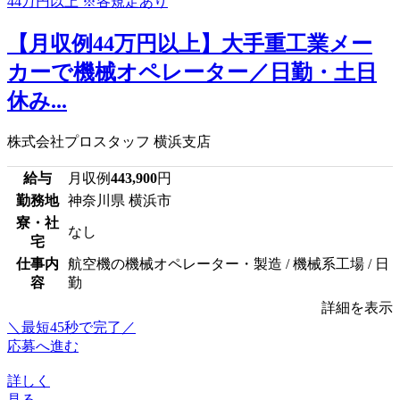
【月収例44万円以上】大手重工業メー
カーで機械オペレーター／日勤・土日
休み...
株式会社プロスタッフ 横浜支店
給与
月収例
443,900
円
勤務地
神奈川県 横浜市
寮・社
なし
宅
仕事内
航空機の機械オペレーター・製造 / 機械系工場 / 日
容
勤
詳細を表示
＼最短45秒で完了／
応募へ進む
詳しく
見る