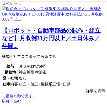
スペシャル
【ロボット・自動車部品の試作・組立
など】月収例33万円以上／土日休み／
年間...
株式会社プロスタッフ 横浜支店
給与
月収例
337,750
円
勤務地
神奈川県 横浜市
寮・社宅
なし
仕事内容
組立・加工 / 機械系工場 / 日勤
詳細を表示
＼最短45秒で完了／
応募へ進む