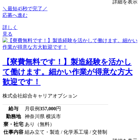
詳細を表示
＼最短45秒で完了／
応募へ進む
詳しく
見る
【寮費無料です！】製造経験を活かし
て働けます。細かい作業が得意な方大
歓迎です！
株式会社綜合キャリアオプション
給与
月収例
357,000
円
勤務地
神奈川県 横浜市
寮・社宅
あり（無料）
仕事内容
組み立て・製造 / 化学系工場 / 交替制