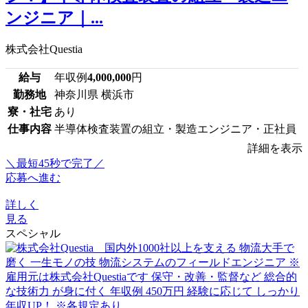
ンジニア｜...
株式会社Questia
給与
年収例
4,000,000
円
勤務地
神奈川県 横浜市
寮・社宅
あり
仕事内容
半導体検査装置の組立・製造エンジニア・正社員
詳細を表示
＼最短45秒で完了／
応募へ進む
詳しく
見る
スペシャル