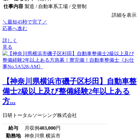
仕事内容
製造 / 自動車系工場 / 交替制
詳細を表示
＼最短45秒で完了／
応募へ進む
詳しく
見る
【神奈川県横浜市磯子区杉田】自動車整
備士2級以上及び整備経験2年以上ある
方...
日研トータルソーシング株式会社
給与
月収例
403,000
円
勤務地
神奈川県 横浜市