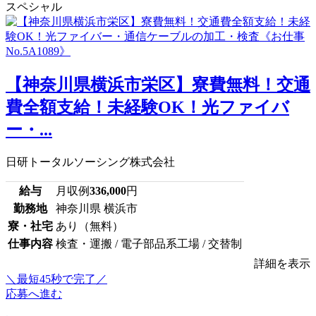
スペシャル
【神奈川県横浜市栄区】寮費無料！交通
費全額支給！未経験OK！光ファイバ
ー・...
日研トータルソーシング株式会社
給与
月収例
336,000
円
勤務地
神奈川県 横浜市
寮・社宅
あり（無料）
仕事内容
検査・運搬 / 電子部品系工場 / 交替制
詳細を表示
＼最短45秒で完了／
応募へ進む