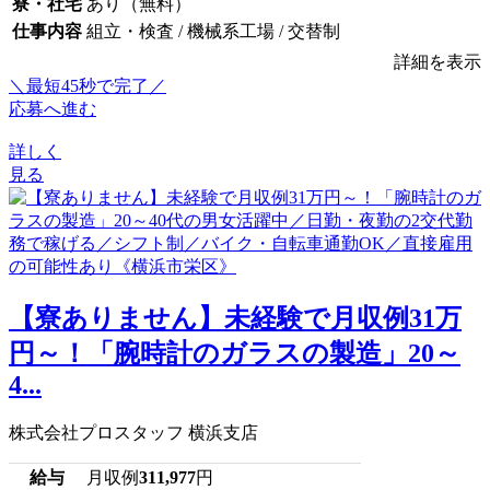
寮・社宅
あり（無料）
仕事内容
組立・検査 / 機械系工場 / 交替制
詳細を表示
＼最短45秒で完了／
応募へ進む
詳しく
見る
【寮ありません】未経験で月収例31万
円～！「腕時計のガラスの製造」20～
4...
株式会社プロスタッフ 横浜支店
給与
月収例
311,977
円