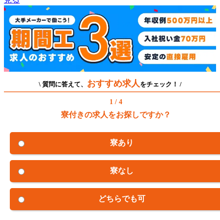
おすすめ求人
\ 質問に答えて、
をチェック！ /
1 / 4
寮付きの求人をお探しですか？
寮あり
寮なし
どちらでも可