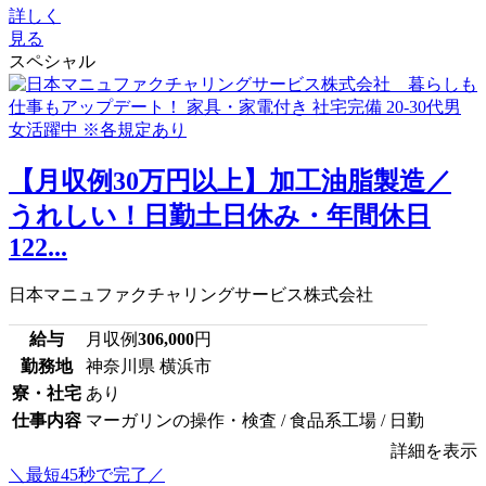
詳しく
見る
スペシャル
【月収例30万円以上】加工油脂製造／
うれしい！日勤土日休み・年間休日
122...
日本マニュファクチャリングサービス株式会社
給与
月収例
306,000
円
勤務地
神奈川県 横浜市
寮・社宅
あり
仕事内容
マーガリンの操作・検査 / 食品系工場 / 日勤
詳細を表示
＼最短45秒で完了／