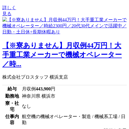
詳しく
見る
【※寮ありません】月収例44万円！大
手重工業メーカーで機械オペレーター
／時...
株式会社プロスタッフ 横浜支店
給与
月収例
443,900
円
勤務地
神奈川県 横浜市
寮・社
なし
宅
仕事内
航空機の機械オペレーター・製造 / 機械系工場 / 日
容
勤