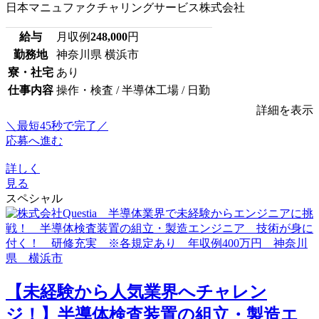
日本マニュファクチャリングサービス株式会社
給与
月収例
248,000
円
勤務地
神奈川県 横浜市
寮・社宅
あり
仕事内容
操作・検査 / 半導体工場 / 日勤
詳細を表示
＼最短45秒で完了／
応募へ進む
詳しく
見る
スペシャル
【未経験から人気業界へチャレン
ジ！】半導体検査装置の組立・製造エ