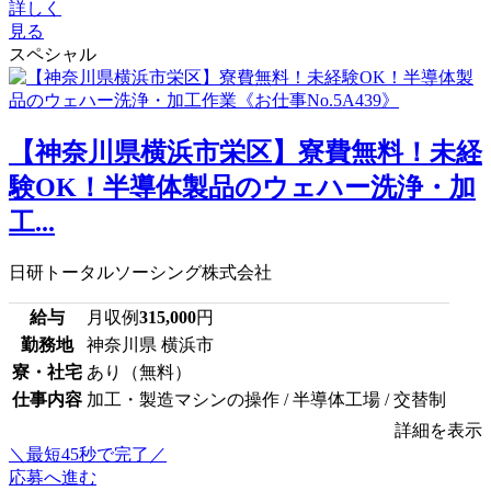
詳しく
見る
スペシャル
【神奈川県横浜市栄区】寮費無料！未経
験OK！半導体製品のウェハー洗浄・加
工...
日研トータルソーシング株式会社
給与
月収例
315,000
円
勤務地
神奈川県 横浜市
寮・社宅
あり（無料）
仕事内容
加工・製造マシンの操作 / 半導体工場 / 交替制
詳細を表示
＼最短45秒で完了／
応募へ進む