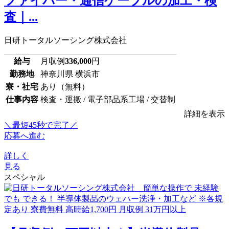
ファイバー・通信ケーブルの加工・検
査｜...
日研トータルソーシング株式会社
給与
月収例
336,000
円
勤務地
神奈川県 横浜市
寮・社宅
あり（無料）
仕事内容
検査・運搬 / 電子部品系工場 / 交替制
詳細を表示
＼最短45秒で完了／
応募へ進む
詳しく
見る
スペシャル