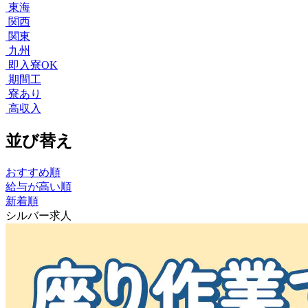
東海
関西
関東
九州
即入寮OK
期間工
寮あり
高収入
並び替え
おすすめ順
給与が高い順
新着順
シルバー求人