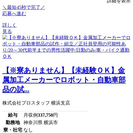
詳細を表示
＼最短45秒で完了／
応募へ進む
詳しく
見る
【※寮ありません】【未経験ＯＫ】金
属加工メーカーでロボット・自動車部
品の試...
株式会社プロスタッフ 横浜支店
給与
月収例
337,750
円
勤務地
神奈川県 横浜市
寮・社宅
なし