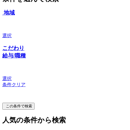
地域
選択
こだわり
給与/職種
選択
条件クリア
この条件で検索
人気の条件から検索