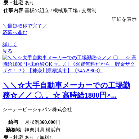
寮・社宅
あり
仕事内容
基板の組立 / 機械系工場 / 交替制
詳細を表示
＼最短45秒で完了／
応募へ進む
詳しく
見る
＼＼☆大手自動車メーカーでの工場勤
務☆／／ 〇. 。☆ 高時給1800円×...
シーデーピージャパン株式会社
給与
月収例
360,000
円
勤務地
神奈川県 横浜市
寮・社宅
あり（無料）