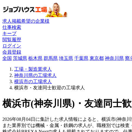
求人掲載希望の企業様
仕事検索
キープ
閲覧履歴
ログイン
会員登録
全国
茨城県
栃木県
群馬県
埼玉県
千葉県
東京都
神奈川県
寮
工場・製造業求人
神奈川県の工場求人
横浜市の工場求人
横浜市・友達同士歓迎の工場求人
横浜市(神奈川県)・友達同士歓
2026年08月04日に集計した求人情報によると、横浜市(神奈
また業界別では機械・金属・鉄鋼の求人が、職種別では検査
株式会社BREXA Nextの求人も掲載されておりますので、