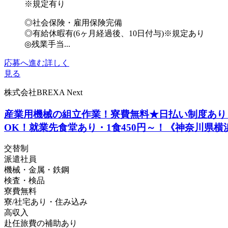
※規定有り
◎社会保険・雇用保険完備
◎有給休暇有(6ヶ月経過後、10日付与)※規定あり
◎残業手当...
応募へ進む
詳しく
見る
株式会社BREXA Next
産業用機械の組立作業！寮費無料★日払い制度あり！
OK！就業先食堂あり・1食450円～！《神奈川県横
交替制
派遣社員
機械・金属・鉄鋼
検査・検品
寮費無料
寮/社宅あり・住み込み
高収入
赴任旅費の補助あり