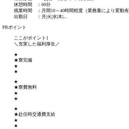
休憩時間 ：60分
残業時間 ：月間10～40時間程度（業務量により変動
出勤日 ：月|火|水|木|...
PRポイント
ここがポイント1
＼充実した福利厚生／
★
★寮完備
★
★
★
★寮費無料
★
★
★
★赴任時交通費支給
★
★