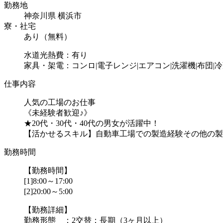
勤務地
神奈川県 横浜市
寮・社宅
あり（無料）
水道光熱費：有り
家具・架電：コンロ|電子レンジ|エアコン|洗濯機|布団|冷
仕事内容
人気の工場のお仕事
《未経験者歓迎♪》
★20代・30代・40代の男女が活躍中！
【活かせるスキル】自動車工場での製造経験その他の製
勤務時間
【勤務時間】
[1]8:00～17:00
[2]20:00～5:00
【勤務詳細】
勤務形態 ：2交替：長期（3ヶ月以上）