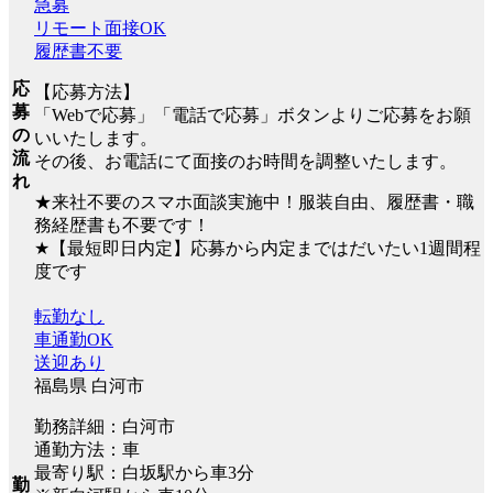
急募
リモート面接OK
履歴書不要
応
【応募方法】
募
「Webで応募」「電話で応募」ボタンよりご応募をお願
の
いいたします。
流
その後、お電話にて面接のお時間を調整いたします。
れ
★来社不要のスマホ面談実施中！服装自由、履歴書・職
務経歴書も不要です！
★【最短即日内定】応募から内定まではだいたい1週間程
度です
転勤なし
車通勤OK
送迎あり
福島県 白河市
勤務詳細：白河市
通勤方法：車
最寄り駅：白坂駅から車3分
勤