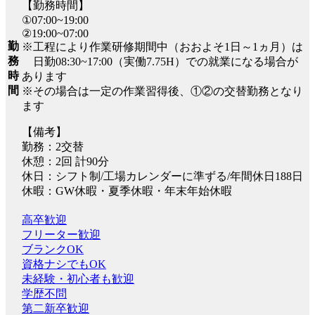
【勤務時間】
①07:00~19:00
②19:00~07:00
勤
※工程により作業研修期間中（おおよそ1日～1ヵ月）は
務
日勤08:30~17:00（実働7.75H）での就業になる場合が
時
あります
間
※その場合は一定の作業習得後、①②の交替勤務となり
ます
【備考】
勤務：2交替
休憩：2回 計90分
休日：シフト制/工場カレンダーに準ずる/年間休日188日
休暇：GW休暇・夏季休暇・年末年始休暇
高卒歓迎
フリーター歓迎
ブランクOK
資格ナシでもOK
未経験・初心者も歓迎
学歴不問
第二新卒歓迎