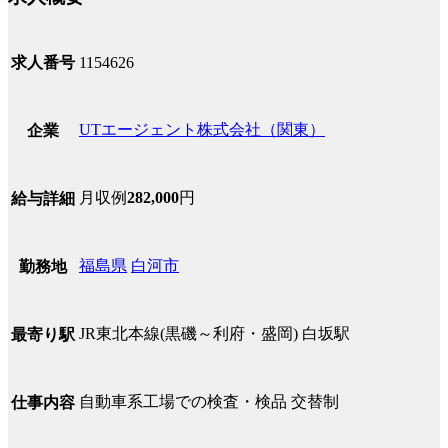
求人番号
1154626
UTエージェント株式会社（関東）
企業
月収例
282,000
円
給与詳細
福島県
白河市
勤務地
JR東北本線(黒磯～利府・盛岡) 白坂駅
最寄り駅
自動車系工場での検査・検品 交替制
仕事内容