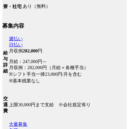
あり（無料）
寮・社宅
募集内容
週払い
日払い
月収例
282,000
円
給
与
月給：247,000円～
詳
月収例：282,000円（月給＋各種手当）
細
※シフト手当一律23,000円/月を含む
※基本残業なし
交
上限30,000円まで支給 ※会社規定有り
通
費
大量募集