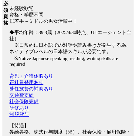
必
未経験歓迎
須
資格・学歴不問
資
◎若手～ミドルの男女活躍中！
格
◆平均年齢：39.3歳（2025/4/30時点、UTエージェント全
社）
※日常的に日本語での対話や読み書きが発生する為、
ネイティブレベルの日本語スキルが必要です。
※Native Japanese speaking, reading, writing skills are
required
育児・介護休暇あり
正社員登用あり
赴任旅費の補助あり
交通費支給
社会保険完備
研修あり
制服貸与
【待遇】
昇給昇格、株式付与制度（※）、社会保険・雇用保険・