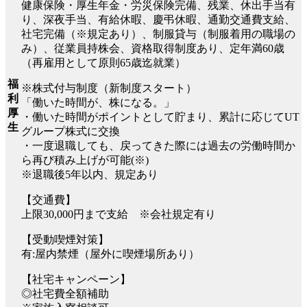
健康保険・厚生年金・労災保険完備、残業、休出手当有
り、深夜手当、有給休暇、慶弔休暇、通勤交通費支給、
社宅完備（※規定あり）、制服貸与（制服着用の職場の
み）、従業員持株会、資格取得制度あり、定年満60歳
（再雇用として原則65歳迄就業）
福
※株式付与制度（新制度スタート）
利
「働いた時間が、株になる。」
厚
・働いた時間がポイントとして貯まり、累計に応じてUT
生
グループ株式に交換
・一度退職しても、戻ってきた際には過去の労働時間か
ら再び積み上げが可能(※)
※退職後5年以内、規定あり
【交通費】
上限30,000円まで支給 ※会社規定有り
【受動喫煙対策】
有:屋内禁煙（屋外に喫煙場所あり）
【社宅キャンペーン】
◎社宅費全額補助