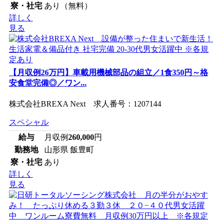
寮・社宅
あり（無料）
詳しく
見る
【月収例26万円】車載用機械部品の組立／1食350円～格
安食堂完備◎／ワン...
株式会社BREXA Next 求人番号：1207144
スペシャル
給与
月収例
260,000
円
勤務地
山形県 飯豊町
寮・社宅
あり
詳しく
見る