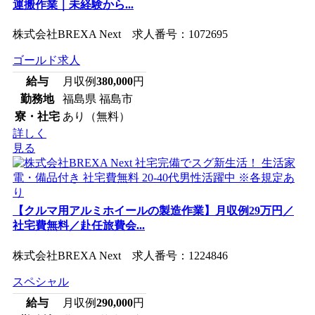
運搬作業｜未経験から...
株式会社BREXA Next 求人番号：1072695
ゴールド求人
給与
月収例
380,000
円
勤務地
福島県 福島市
寮・社宅
あり（無料）
詳しく
見る
【クルマ用アルミホイールの製造作業】月収例29万円／
社宅費無料／赴任旅費会...
株式会社BREXA Next 求人番号：1224846
スペシャル
給与
月収例
290,000
円