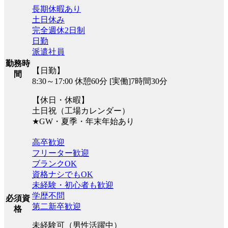
長期休暇あり
土日休み
完全週休2日制
日勤
派遣社員
勤務時
【日勤】
間
8:30～17:00 休憩60分 [実働]7時間30分
【休日・休暇】
土日祝（工場カレンダー）
★GW・夏季・年末年始あり
高卒歓迎
フリーター歓迎
ブランクOK
資格ナシでもOK
未経験・初心者も歓迎
学歴不問
必須資
第二新卒歓迎
格
未経験可（男性活躍中）