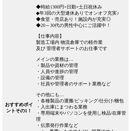
◆時給1300円×日勤×土日祝休み
◆年3回の大型連休ありでオンオフ充実♪
◆食堂・売店あり！施設内が充実◎
◆20～30代の男性中心にご活躍中！
【仕事内容】
製造工場内 物流倉庫での軽作業
及び 管理者サポートのお仕事です
メインの業務は…
・製品や資材の管理
・人員や進捗の管理
・設備の管理
・社員や管理者のサポート業務など
その他にも…
・各種製品の運搬/ピッキング/仕分け/梱包
おすすめポイ
・入出庫にまつわる業務
ントその1！
・専用端末やパソコンを使用し検品/在庫管
理
・伝票発行作業など