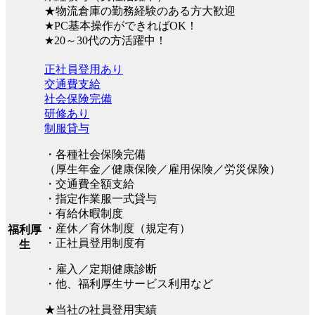
★物流倉庫の勤務経験のある方大歓迎
★PC基本操作ができればOK！
★20～30代の方活躍中！
正社員登用あり
交通費支給
社会保険完備
研修あり
制服貸与
・各種社会保険完備
（厚生年金／健康保険／雇用保険／労災保険）
・交通費全額支給
・指定作業服一式貸与
・有給休暇制度
・産休／育休制度（規定有）
福利厚
・正社員登用制度有
生
・雇入／定期健康診断
・他、福利厚生サービス利用など
★当社の社員登用実績