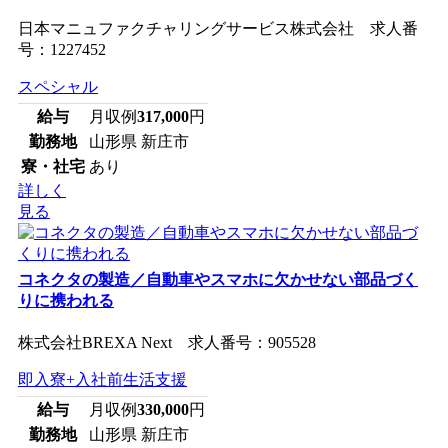
日本マニュファクチャリングサービス株式会社 求人番
号：1227452
スペシャル
給与
月収例
317,000
円
勤務地
山形県 新庄市
寮・社宅
あり
詳しく
見る
コネクタの製造／自動車やスマホに欠かせない部品づく
りに携われる
株式会社BREXA Next 求人番号：905528
即入寮+入社前生活支援
給与
月収例
330,000
円
勤務地
山形県 新庄市