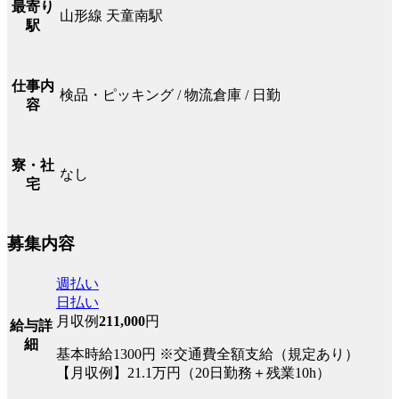
最寄り
山形線 天童南駅
駅
仕事内
検品・ピッキング / 物流倉庫 / 日勤
容
寮・社
なし
宅
募集内容
週払い
日払い
月収例
211,000
円
給与詳
細
基本時給1300円 ※交通費全額支給（規定あり）
【月収例】21.1万円（20日勤務＋残業10h）