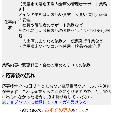
【天童市★製造工場内倉庫の管理者サポート業務
★】
メインの業務は…製品や資材／人員や進捗／設備
の管理
仕事内
・社員や管理者のサポート業務など
容
その他にも…各種製品の運搬/ピッキング/仕分け/梱
包
・入出庫にまつわる業務／・伝票発行作業など
・専用端末やパソコンを使用し検品/在庫管理
業務内容の変更範囲：会社の定めるすべての業務
応募後の流れ
応募後すぐ〜3日以内に
知らない電話番号やメール
から連絡
が来ます！これは企業からの連絡になりますので、もし電話
に出られなかった場合は
必ず折り返してください
！
おすすめ求人
\ 質問に答えて、
をチェック！ /