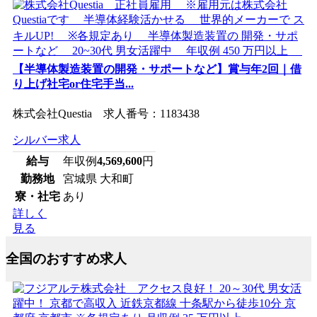
【半導体製造装置の開発・サポートなど】賞与年2回｜借
り上げ社宅or住宅手当...
株式会社Questia 求人番号：1183438
シルバー求人
給与
年収例
4,569,600
円
勤務地
宮城県 大和町
寮・社宅
あり
詳しく
見る
全国のおすすめ求人