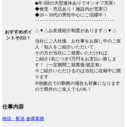
◆年3回の大型連休ありでオンオフ充実♪
◆食堂・売店あり！施設内が充実◎
◆20～30代の男性中心にご活躍中！
･･･････････････････････････････････
△▼△お友達紹介制度があります△▼△
おすすめポイ
ントその2！
当社にご入社後、お仕事をお探し中のご友
人・知人をご紹介いただいて、
その方が当社にご就業いただければ、
ご紹介1名につき5万円をお支払い致しま
す！（一定期間ご就業後/規定有）
※ご紹介いただけるのは当社に在籍中に限
ります
※他拠点での勤務の場合も対象になります
ので県外のご友人でもOK！
仕事内容
物流・配送
倉庫業務