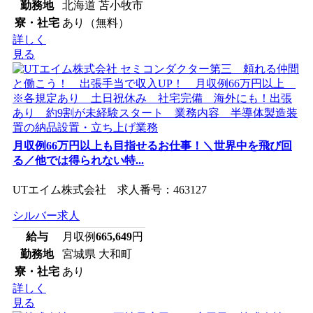
勤務地
北海道 苫小牧市
寮・社宅
あり（無料）
詳しく
見る
月収例66万円以上も目指せるお仕事！＼世界中を飛び回
る／他では得られない特...
UTエイム株式会社 求人番号：463127
シルバー求人
給与
月収例
665,649
円
勤務地
宮城県 大和町
寮・社宅
あり
詳しく
見る