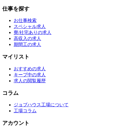
仕事を探す
お仕事検索
スペシャル求人
寮/社宅ありの求人
高収入の求人
期間工の求人
マイリスト
おすすめの求人
キープ中の求人
求人の閲覧履歴
コラム
ジョブハウス工場について
工場コラム
アカウント