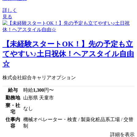
詳しく
見る
【未経験スタートOK！】先の予定も立
てやすい♪土日祝休！ヘアスタイル自由
☆
株式会社綜合キャリアオプション
給与
時給
1,300
円〜
勤務地
山形県 天童市
寮・社
なし
宅
仕事内
機械オペレーター・検査 / 製薬化粧品系工場 / 交替
容
制
詳細を表示