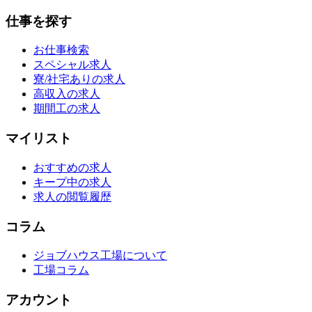
仕事を探す
お仕事検索
スペシャル求人
寮/社宅ありの求人
高収入の求人
期間工の求人
マイリスト
おすすめの求人
キープ中の求人
求人の閲覧履歴
コラム
ジョブハウス工場について
工場コラム
アカウント