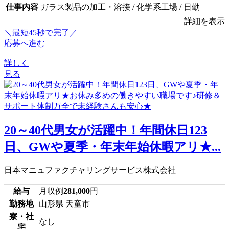
仕事内容
ガラス製品の加工・溶接 / 化学系工場 / 日勤
詳細を表示
＼最短45秒で完了／
応募へ進む
詳しく
見る
20～40代男女が活躍中！年間休日123
日、GWや夏季・年末年始休暇アリ★...
日本マニュファクチャリングサービス株式会社
給与
月収例
281,000
円
勤務地
山形県 天童市
寮・社
なし
宅