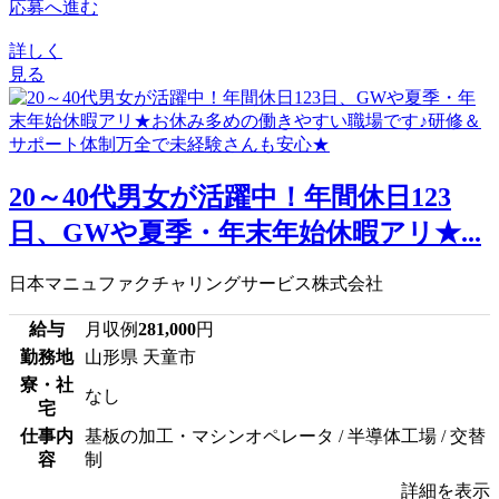
応募へ進む
詳しく
見る
20～40代男女が活躍中！年間休日123
日、GWや夏季・年末年始休暇アリ★...
日本マニュファクチャリングサービス株式会社
給与
月収例
281,000
円
勤務地
山形県 天童市
寮・社
なし
宅
仕事内
基板の加工・マシンオペレータ / 半導体工場 / 交替
容
制
詳細を表示