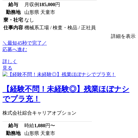
給与
月収例
185,000
円
勤務地
山形県 天童市
寮・社宅
なし
仕事内容
機械系工場 / 検査・検品 / 正社員
詳細を表示
＼最短45秒で完了／
応募へ進む
詳しく
見る
【経験不問！未経験◎】残業ほぼナシ
でプラ充！
株式会社綜合キャリアオプション
給与
時給
1,080
円〜
勤務地
山形県 天童市