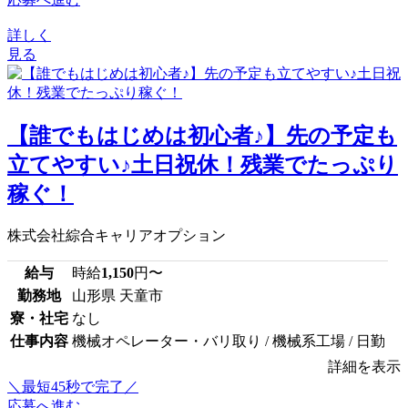
詳しく
見る
【誰でもはじめは初心者♪】先の予定も
立てやすい♪土日祝休！残業でたっぷり
稼ぐ！
株式会社綜合キャリアオプション
給与
時給
1,150
円〜
勤務地
山形県 天童市
寮・社宅
なし
仕事内容
機械オペレーター・バリ取り / 機械系工場 / 日勤
詳細を表示
＼最短45秒で完了／
応募へ進む