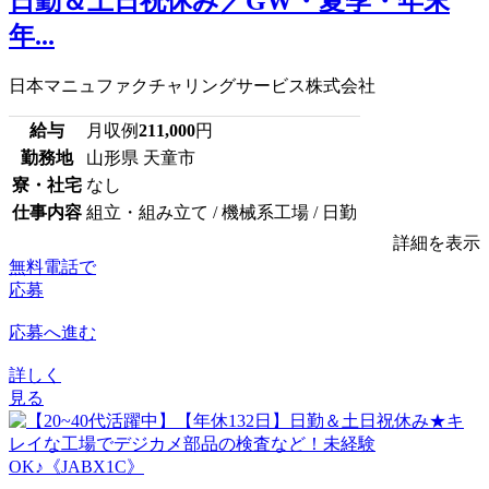
日勤＆土日祝休み／GW・夏季・年末
年...
日本マニュファクチャリングサービス株式会社
給与
月収例
211,000
円
勤務地
山形県 天童市
寮・社宅
なし
仕事内容
組立・組み立て / 機械系工場 / 日勤
詳細を表示
無料電話で
応募
応募へ進む
詳しく
見る