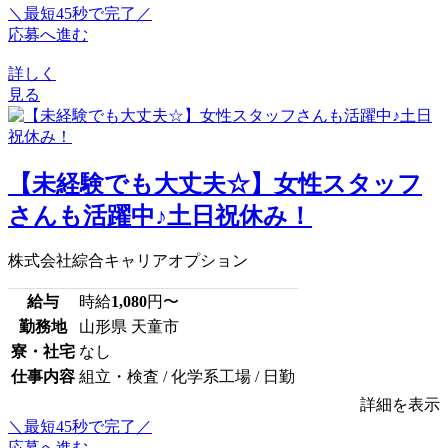
＼最短45秒で完了／
応募へ進む
詳しく
見る
【未経験でも大丈夫☆】女性スタッフ
さんも活躍中♪土日祝休み！
株式会社綜合キャリアオプション
給与
時給
1,080
円〜
勤務地
山形県 天童市
寮・社宅
なし
仕事内容
組立・検査 / 化学系工場 / 日勤
詳細を表示
＼最短45秒で完了／
応募へ進む