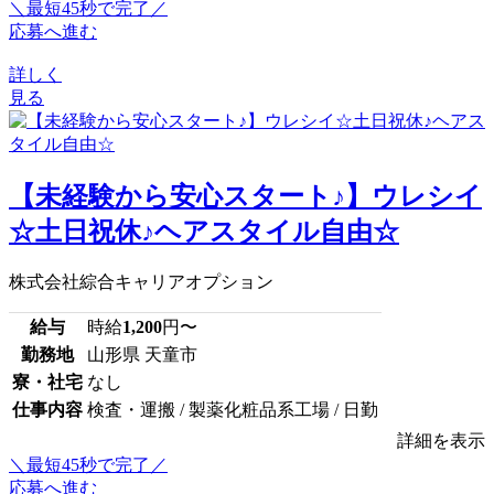
＼最短45秒で完了／
応募へ進む
詳しく
見る
【未経験から安心スタート♪】ウレシイ
☆土日祝休♪ヘアスタイル自由☆
株式会社綜合キャリアオプション
給与
時給
1,200
円〜
勤務地
山形県 天童市
寮・社宅
なし
仕事内容
検査・運搬 / 製薬化粧品系工場 / 日勤
詳細を表示
＼最短45秒で完了／
応募へ進む