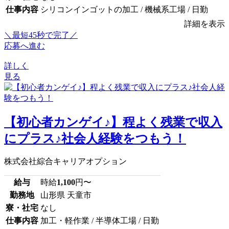
仕事内容
シリコンインゴットの加工 / 機械系工場 / 日勤
詳細を表示
＼最短45秒で完了／
応募へ進む
詳しく
見る
【初心者カンゲイ♪】程よく残業で収入
にプラス♪社会人経験をつもう！
株式会社綜合キャリアオプション
給与
時給
1,100
円〜
勤務地
山形県 天童市
寮・社宅
なし
仕事内容
加工・軽作業 / 半導体工場 / 日勤