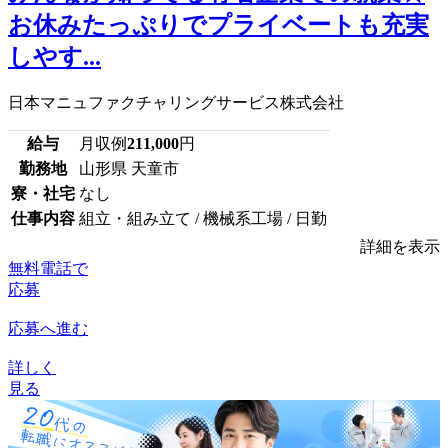
お休みたっぷりでプライベートも充実
しやす...
日本マニュファクチャリングサービス株式会社
給与
月収例
211,000
円
勤務地
山形県 天童市
寮・社宅
なし
仕事内容
組立・組み立て / 機械系工場 / 日勤
詳細を表示
無料電話で
応募
応募へ進む
詳しく
見る