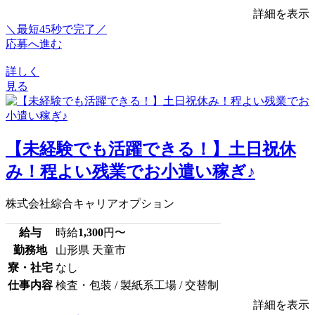
詳細を表示
＼最短45秒で完了／
応募へ進む
詳しく
見る
【未経験でも活躍できる！】土日祝休
み！程よい残業でお小遣い稼ぎ♪
株式会社綜合キャリアオプション
給与
時給
1,300
円〜
勤務地
山形県 天童市
寮・社宅
なし
仕事内容
検査・包装 / 製紙系工場 / 交替制
詳細を表示