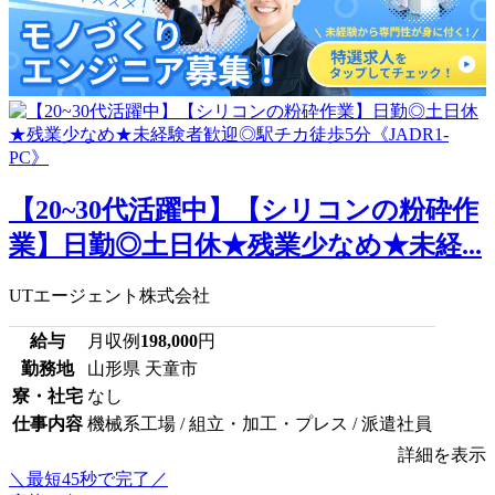
【20~30代活躍中】【シリコンの粉砕作
業】日勤◎土日休★残業少なめ★未経...
UTエージェント株式会社
給与
月収例
198,000
円
勤務地
山形県 天童市
寮・社宅
なし
仕事内容
機械系工場 / 組立・加工・プレス / 派遣社員
詳細を表示
＼最短45秒で完了／