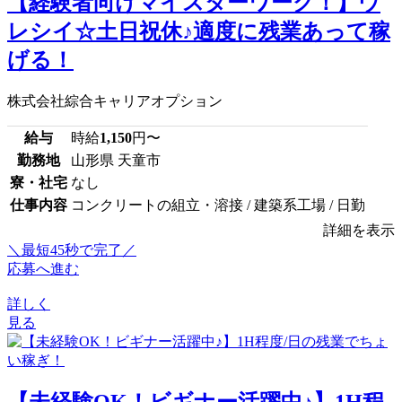
【経験者向けマイスターワーク！】ウ
レシイ☆土日祝休♪適度に残業あって稼
げる！
株式会社綜合キャリアオプション
給与
時給
1,150
円〜
勤務地
山形県 天童市
寮・社宅
なし
仕事内容
コンクリートの組立・溶接 / 建築系工場 / 日勤
詳細を表示
＼最短45秒で完了／
応募へ進む
詳しく
見る