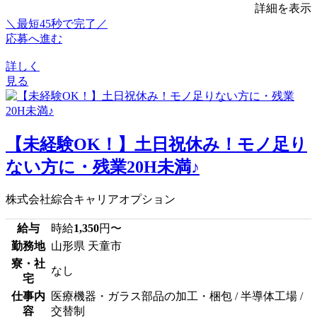
詳細を表示
＼最短45秒で完了／
応募へ進む
詳しく
見る
【未経験OK！】土日祝休み！モノ足り
ない方に・残業20H未満♪
株式会社綜合キャリアオプション
給与
時給
1,350
円〜
勤務地
山形県 天童市
寮・社
なし
宅
仕事内
医療機器・ガラス部品の加工・梱包 / 半導体工場 /
容
交替制