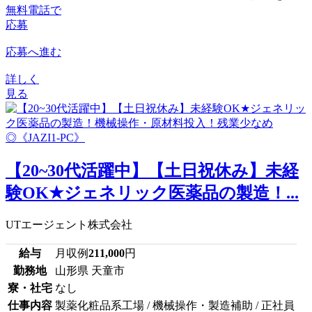
無料電話で
応募
応募へ進む
詳しく
見る
【20~30代活躍中】【土日祝休み】未経
験OK★ジェネリック医薬品の製造！...
UTエージェント株式会社
給与
月収例
211,000
円
勤務地
山形県 天童市
寮・社宅
なし
仕事内容
製薬化粧品系工場 / 機械操作・製造補助 / 正社員