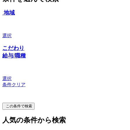
地域
選択
こだわり
給与/職種
選択
条件クリア
この条件で検索
人気の条件から検索