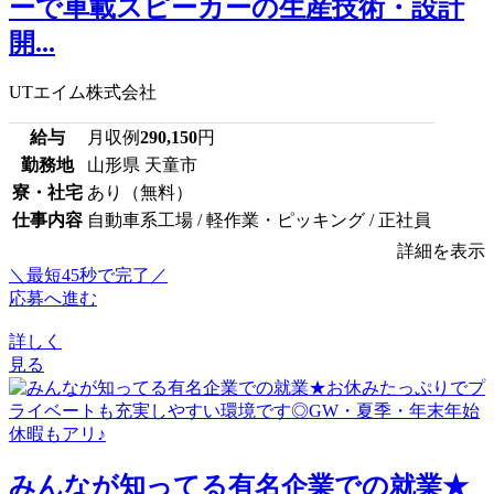
ーで車載スピーカーの生産技術・設計
開...
UTエイム株式会社
給与
月収例
290,150
円
勤務地
山形県 天童市
寮・社宅
あり（無料）
仕事内容
自動車系工場 / 軽作業・ピッキング / 正社員
詳細を表示
＼最短45秒で完了／
応募へ進む
詳しく
見る
みんなが知ってる有名企業での就業★