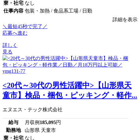
寮・社宅
なし
仕事内容
包装・加熱 / 食品系工場 / 日勤
詳細を表示
＼最短45秒で完了／
応募へ進む
詳しく
見る
<20代～30代の男性活躍中>【山形県天
童市】検品・梱包・ピッキング・軽作...
エヌエス・テック株式会社
給与
月収例
185,095
円
勤務地
山形県 天童市
寮・社宅
なし