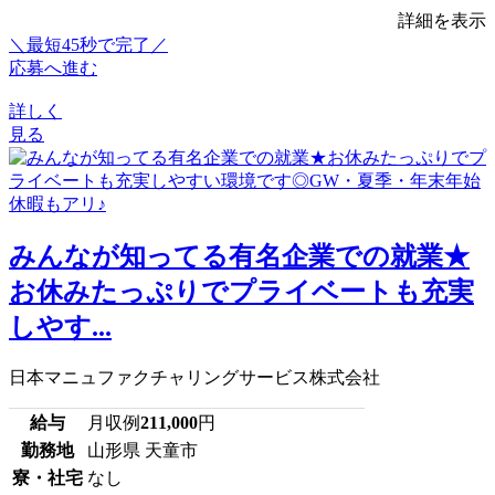
詳細を表示
＼最短45秒で完了／
応募へ進む
詳しく
見る
みんなが知ってる有名企業での就業★
お休みたっぷりでプライベートも充実
しやす...
日本マニュファクチャリングサービス株式会社
給与
月収例
211,000
円
勤務地
山形県 天童市
寮・社宅
なし