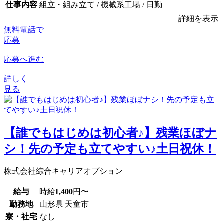
仕事内容
組立・組み立て / 機械系工場 / 日勤
詳細を表示
無料電話で
応募
応募へ進む
詳しく
見る
【誰でもはじめは初心者♪】残業ほぼナ
シ！先の予定も立てやすい♪土日祝休！
株式会社綜合キャリアオプション
給与
時給
1,400
円〜
勤務地
山形県 天童市
寮・社宅
なし