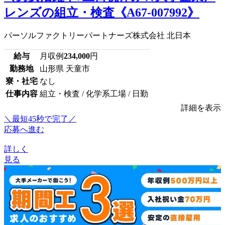
レンズの組立・検査《A67-007992》
パーソルファクトリーパートナーズ株式会社 北日本
給与
月収例
234,000
円
勤務地
山形県 天童市
寮・社宅
なし
仕事内容
組立・検査 / 化学系工場 / 日勤
詳細を表示
＼最短45秒で完了／
応募へ進む
詳しく
見る