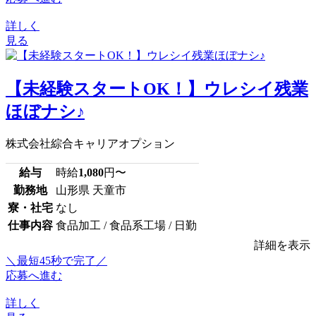
詳しく
見る
【未経験スタートOK！】ウレシイ残業
ほぼナシ♪
株式会社綜合キャリアオプション
給与
時給
1,080
円〜
勤務地
山形県 天童市
寮・社宅
なし
仕事内容
食品加工 / 食品系工場 / 日勤
詳細を表示
＼最短45秒で完了／
応募へ進む
詳しく