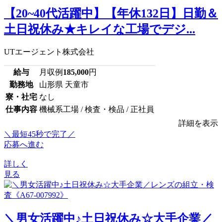
【20~40代活躍中】【年休132日】日勤＆
土日祝休み★キレイな工場でデジ...
UTエージェント株式会社
給与
月収例
185,000
円
勤務地
山形県 天童市
寮・社宅
なし
仕事内容
機械系工場 / 検査・検品 / 正社員
詳細を表示
＼最短45秒で完了／
応募へ進む
詳しく
見る
＼男女活躍中♪土日祝休み☆大手企業／