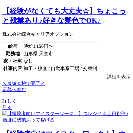
【経験がなくても大丈夫☆】ちょこっ
と残業あり♪好きな髪色でOK♪
株式会社綜合キャリアオプション
給与
時給
1,150
円〜
勤務地
山形県 天童市
寮・社宅
なし
仕事内容
加工・検査 / 自動車系工場 / 交替制
詳細を表示
＼最短45秒で完了／
応募へ進む
詳しく
見る