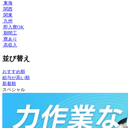
東海
関西
関東
九州
即入寮OK
期間工
寮あり
高収入
並び替え
おすすめ順
給与が高い順
新着順
スペシャル