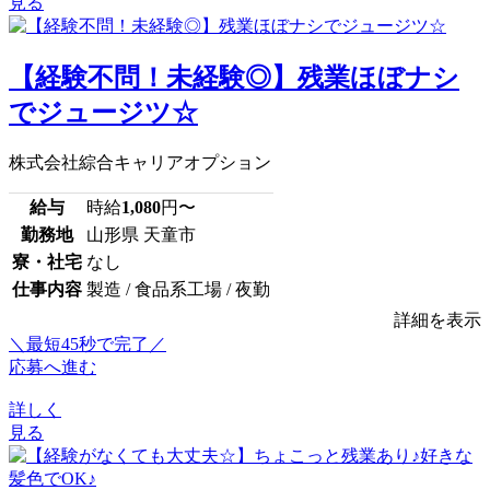
見る
【経験不問！未経験◎】残業ほぼナシ
でジュージツ☆
株式会社綜合キャリアオプション
給与
時給
1,080
円〜
勤務地
山形県 天童市
寮・社宅
なし
仕事内容
製造 / 食品系工場 / 夜勤
詳細を表示
＼最短45秒で完了／
応募へ進む
詳しく
見る