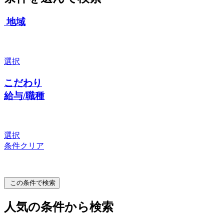
地域
選択
こだわり
給与/職種
選択
条件クリア
この条件で検索
人気の条件から検索