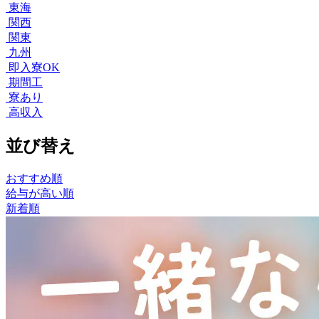
東海
関西
関東
九州
即入寮OK
期間工
寮あり
高収入
並び替え
おすすめ順
給与が高い順
新着順