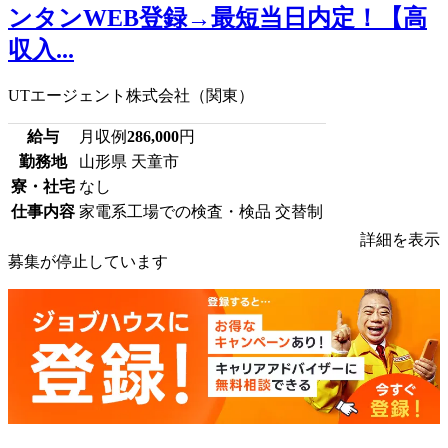
ンタンWEB登録→最短当日内定！【高
収入...
UTエージェント株式会社（関東）
給与
月収例
286,000
円
勤務地
山形県 天童市
寮・社宅
なし
仕事内容
家電系工場での検査・検品 交替制
詳細を表示
募集が停止しています