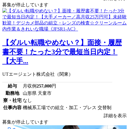
募集が停止しています
【ダルい転職やめない？】面接・履歴
書不要！たった3分で最短当日内定！
【大手...
UTエージェント株式会社（関東）
給与
月収例
257,000
円
勤務地
山形県 天童市
寮・社宅
なし
仕事内容
機械系工場での組立・加工・プレス 交替制
詳細を表示
募集が停止しています