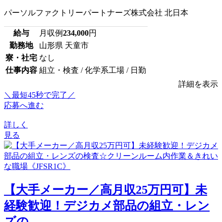
パーソルファクトリーパートナーズ株式会社 北日本
給与
月収例
234,000
円
勤務地
山形県 天童市
寮・社宅
なし
仕事内容
組立・検査 / 化学系工場 / 日勤
詳細を表示
＼最短45秒で完了／
応募へ進む
詳しく
見る
【大手メーカー／高月収25万円可】未
経験歓迎！デジカメ部品の組立・レン
ズの...