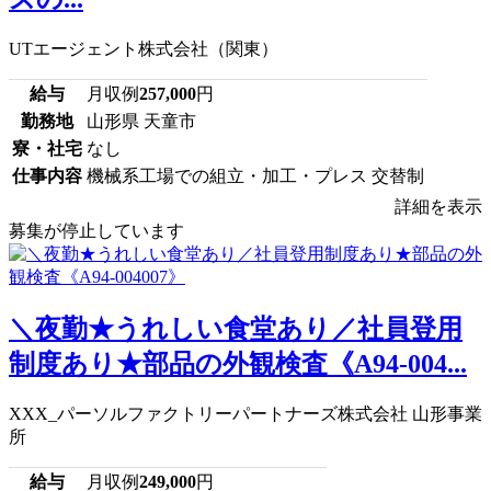
UTエージェント株式会社（関東）
給与
月収例
257,000
円
勤務地
山形県 天童市
寮・社宅
なし
仕事内容
機械系工場での組立・加工・プレス 交替制
詳細を表示
募集が停止しています
＼夜勤★うれしい食堂あり／社員登用
制度あり★部品の外観検査《A94-004...
XXX_パーソルファクトリーパートナーズ株式会社 山形事業
所
給与
月収例
249,000
円