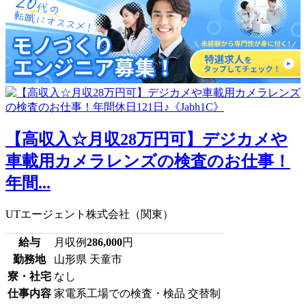
【高収入☆月収28万円可】デジカメや
車載用カメラレンズの検査のお仕事！
年間...
UTエージェント株式会社（関東）
給与
月収例
286,000
円
勤務地
山形県 天童市
寮・社宅
なし
仕事内容
家電系工場での検査・検品 交替制