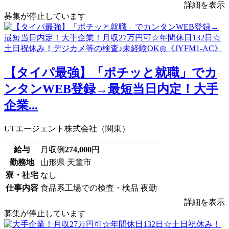
詳細を表示
募集が停止しています
【タイパ最強】「ポチッと就職」でカ
ンタンWEB登録→最短当日内定！大手
企業...
UTエージェント株式会社（関東）
給与
月収例
274,000
円
勤務地
山形県 天童市
寮・社宅
なし
仕事内容
食品系工場での検査・検品 夜勤
詳細を表示
募集が停止しています