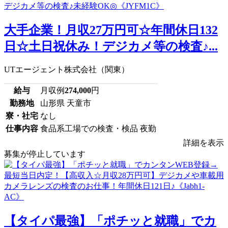
大手企業！月収27万円可☆年間休日132
日☆土日祝休み！デジカメ等の検査♪...
UTエージェント株式会社（関東）
給与
月収例
274,000
円
勤務地
山形県 天童市
寮・社宅
なし
仕事内容
食品系工場での検査・検品 夜勤
詳細を表示
募集が停止しています
【タイパ最強】「ポチッと就職」でカ