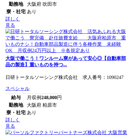
勤務地
大阪府 吹田市
寮・社宅
あり
詳しく
見る
大阪で働こう！ワンルーム寮があって安心◎【自動車部
品の製造】重いものを持つ...
日研トータルソーシング株式会社 求人番号：1090247
スペシャル
給与
月収例
248,000
円
勤務地
大阪府 柏原市
寮・社宅
あり
詳しく
見る