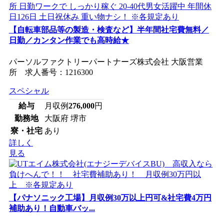
【自転車部品等の製造・検査など】半年間社宅費無料／
日勤／カンタン作業でも高時給★
パーソルファクトリーパートナーズ株式会社 大阪営業
所 求人番号：1216300
スペシャル
給与
月収例
276,000
円
勤務地
大阪府 堺市
寮・社宅
あり
詳しく
見る
【パナソニック工場】月収例30万以上円可&社宅費4万円
補助あり！自動車バッ...