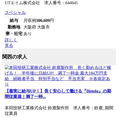
UTエイム株式会社 求人番号：644641
スペシャル
給与
月収例
306,609
円
勤務地
大阪府 大阪市
寮・社宅
あり
詳しく
見る
関西の求人
【着実に給与UP！】長く安心して働ける『Honda』の期
間従業員｜満了一時...
本田技研工業株式会社 鈴鹿製作所 求人番号：鈴鹿_期間
従業員