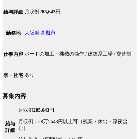
月収例
285,643
円
給与詳細
大阪府
高槻市
勤務地
ボードの加工・機械の操作 / 建築系工場 / 交替制
仕事内容
あり
寮・社宅
募集内容
月収例
285,643
円
月収例：28万5643円以上可（残業・休出・深夜含
給与
む）
詳細