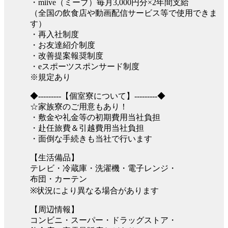
・miive（ミーブ）毎月3,000円分×2年間支給
（全国の飲食店や動画配信サービス等で使用できま
す）
・再入社制度
・お友達紹介制度
・改善提案報奨制度
・eスポーツスポンサード制度
※規定あり
◆---------【個室寮について】---------◆
☆家族寮のご用意もあり！
・敷金や礼金等の初期費用当社負担
・赴任旅費＆引越費用当社負担
・面倒な手続きも当社で行います
【生活備品】
テレビ・冷蔵庫・洗濯機・電子レンジ・
布団・カーテン
※状況により異なる場合があります
【周辺情報】
コンビニ・スーパー・ドラッグストア・