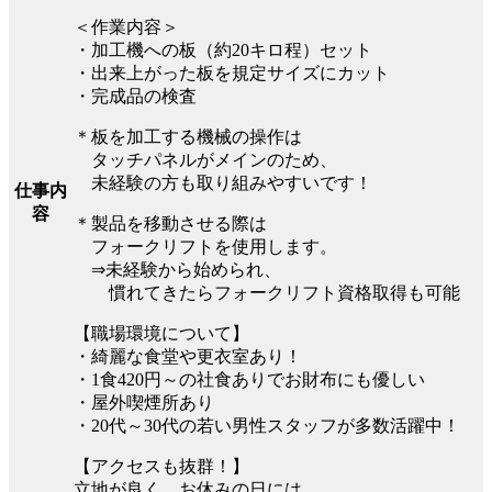
＜作業内容＞
・加工機への板（約20キロ程）セット
・出来上がった板を規定サイズにカット
・完成品の検査
＊板を加工する機械の操作は
タッチパネルがメインのため、
未経験の方も取り組みやすいです！
仕事内
容
＊製品を移動させる際は
フォークリフトを使用します。
⇒未経験から始められ、
慣れてきたらフォークリフト資格取得も可能
【職場環境について】
・綺麗な食堂や更衣室あり！
・1食420円～の社食ありでお財布にも優しい
・屋外喫煙所あり
・20代～30代の若い男性スタッフが多数活躍中！
【アクセスも抜群！】
立地が良く、お休みの日には