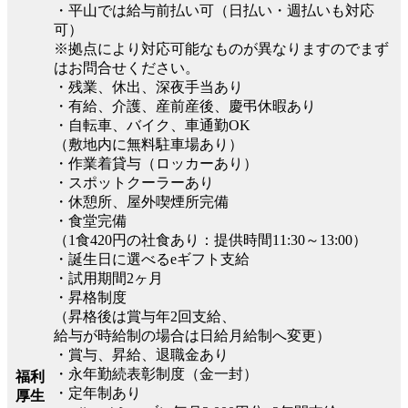
・平山では給与前払い可（日払い・週払いも対応
可）
※拠点により対応可能なものが異なりますのでまず
はお問合せください。
・残業、休出、深夜手当あり
・有給、介護、産前産後、慶弔休暇あり
・自転車、バイク、車通勤OK
（敷地内に無料駐車場あり）
・作業着貸与（ロッカーあり）
・スポットクーラーあり
・休憩所、屋外喫煙所完備
・食堂完備
（1食420円の社食あり：提供時間11:30～13:00）
・誕生日に選べるeギフト支給
・試用期間2ヶ月
・昇格制度
（昇格後は賞与年2回支給、
給与が時給制の場合は日給月給制へ変更）
・賞与、昇給、退職金あり
・永年勤続表彰制度（金一封）
福利
・定年制あり
厚生