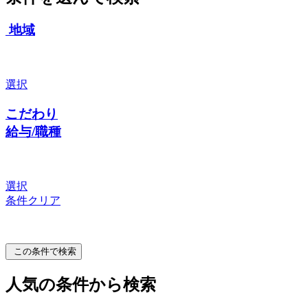
地域
選択
こだわり
給与/職種
選択
条件クリア
この条件で検索
人気の条件から検索