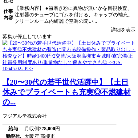
社宅
【業務内容】 ●歯磨き粉に異物が無いかを目視検査、
仕事
注射器のチューブにゴムを付ける、キャップの補充。
内容
クリーンルーム内綺麗で空調の聞い...
詳細を表示
募集が停止しています
【20〜30代の若手世代活躍中】【土日
休みでプライベートも充実◎不燃建材
の...
フジアルテ株式会社
給与
月収例
278,000
円
勤務地
大阪府 高槻市