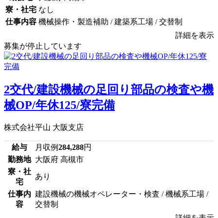
寮・社宅
なし
仕事内容
機械操作・製造補助 / 建築系工場 / 交替制
詳細を表示
募集が停止しています
2交代/建設機械の足回り部品の検査や機
械OP/年休125/寮完備
株式会社平山 大阪支店
給与
月収例
284,288
円
勤務地
大阪府 高槻市
寮・社
あり
宅
仕事内
建設機械の機械オペレーター・検査 / 機械系工場 /
容
交替制
詳細を表示