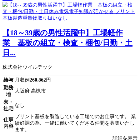
【18～39歳の男性活躍中】工場軽作
業 基板の組立・検査・梱包/日勤・土
日...
株式会社ウイルテック
給与
月収例
260,862
円
勤務
大阪府 高槻市
地
寮・
なし
社宅
プリント基板を製造している工場でのお仕事です。 業
仕事
績好調の為、一緒に働いてくださる仲間を募集いたし
内容
ます。
詳細を表示