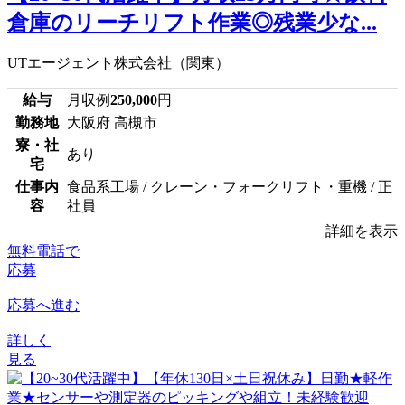
倉庫のリーチリフト作業◎残業少な...
UTエージェント株式会社（関東）
給与
月収例
250,000
円
勤務地
大阪府 高槻市
寮・社
あり
宅
仕事内
食品系工場 / クレーン・フォークリフト・重機 / 正
容
社員
詳細を表示
無料電話で
応募
応募へ進む
詳しく
見る