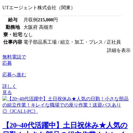
UTエージェント株式会社（関東）
給与
月収例
215,000
円
勤務地
大阪府 高槻市
寮・社宅
なし
仕事内容
電子部品系工場 / 組立・加工・プレス / 正社員
詳細を表示
無料電話で
応募
応募へ進む
詳しく
見る
【20~40代活躍中】土日祝休み★人気の