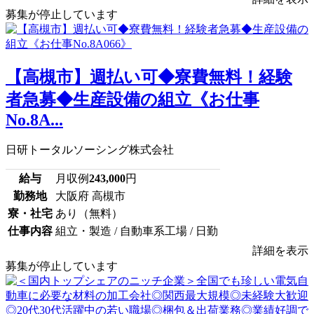
募集が停止しています
【高槻市】週払い可◆寮費無料！経験
者急募◆生産設備の組立《お仕事
No.8A...
日研トータルソーシング株式会社
給与
月収例
243,000
円
勤務地
大阪府 高槻市
寮・社宅
あり（無料）
仕事内容
組立・製造 / 自動車系工場 / 日勤
詳細を表示
募集が停止しています