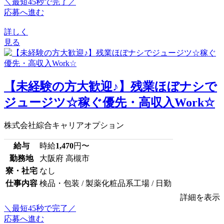
＼最短45秒で完了／
応募へ進む
詳しく
見る
【未経験の方大歓迎♪】残業ほぼナシで
ジュージツ☆稼ぐ優先・高収入Work☆
株式会社綜合キャリアオプション
給与
時給
1,470
円〜
勤務地
大阪府 高槻市
寮・社宅
なし
仕事内容
検品・包装 / 製薬化粧品系工場 / 日勤
詳細を表示
＼最短45秒で完了／
応募へ進む