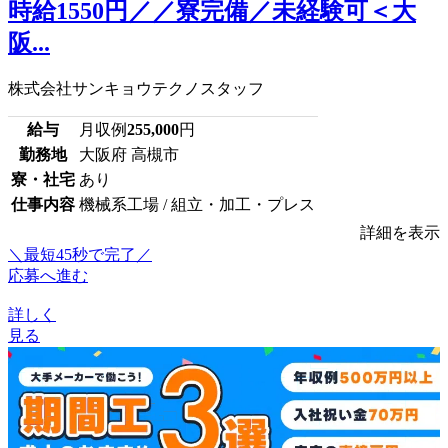
時給1550円／／寮完備／未経験可＜大
阪...
株式会社サンキョウテクノスタッフ
給与
月収例
255,000
円
勤務地
大阪府 高槻市
寮・社宅
あり
仕事内容
機械系工場 / 組立・加工・プレス
詳細を表示
＼最短45秒で完了／
応募へ進む
詳しく
見る