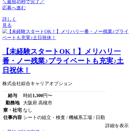
＼最短45秒で完了／
応募へ進む
詳しく
見る
【未経験スタートOK！】メリハリ一
番・ノー残業♪プライベートも充実♪土
日祝休！
株式会社綜合キャリアオプション
給与
時給
1,300
円〜
勤務地
大阪府 高槻市
寮・社宅
なし
仕事内容
シートの組立・検査 / 機械系工場 / 日勤
詳細を表示