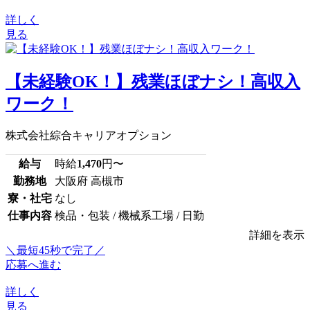
詳しく
見る
【未経験OK！】残業ほぼナシ！高収入
ワーク！
株式会社綜合キャリアオプション
給与
時給
1,470
円〜
勤務地
大阪府 高槻市
寮・社宅
なし
仕事内容
検品・包装 / 機械系工場 / 日勤
詳細を表示
＼最短45秒で完了／
応募へ進む
詳しく
見る