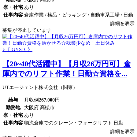
寮・社宅
あり
仕事内容
倉庫作業 / 検品・ピッキング / 自動車系工場 / 日勤
詳細を表示
募集が停止しています
【20~40代活躍中】【月収26万円可】倉
庫内でのリフト作業！日勤☆資格を...
UTエージェント株式会社（関東）
給与
月収例
267,000
円
勤務地
大阪府 高槻市
寮・社宅
あり
仕事内容
物流倉庫でのクレーン・フォークリフト 日勤
詳細を表示