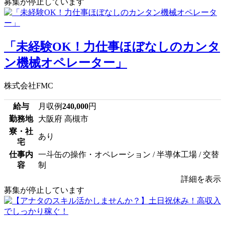
募集が停止しています
「未経験OK！力仕事ほぼなしのカンタ
ン機械オペレーター」
株式会社FMC
給与
月収例
240,000
円
勤務地
大阪府 高槻市
寮・社
あり
宅
仕事内
一斗缶の操作・オペレーション / 半導体工場 / 交替
容
制
詳細を表示
募集が停止しています