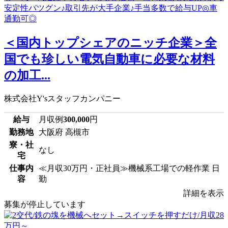
＜国内トップシェアのニッチ企業＞全
国でも珍しい電気自動車に必要な材料
の加工...
株式会社Y'sスタッフカンパニー
給与
月収例
300,000
円
勤務地
大阪府 高槻市
寮・社
なし
宅
仕事内
≪月収30万円・正社員≫機械系工場での軽作業 日
容
勤
詳細を表示
募集が停止しています