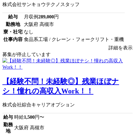
株式会社サンキョウテクノスタッフ
給与
月収例
289,000
円
勤務地
大阪府 高槻市
寮・社宅
なし
仕事内容
食品系工場 / クレーン・フォークリフト・重機
詳細を表示
募集が停止しています
【経験不問！未経験◎】残業ほぼナ
シ！憧れの高収入Work！！
株式会社綜合キャリアオプション
給与
時給
1,500
円〜
勤務
大阪府 高槻市
地