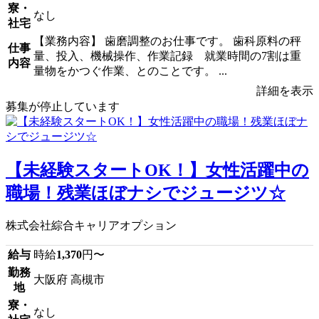
寮・
なし
社宅
【業務内容】 歯磨調整のお仕事です。 歯科原料の秤
仕事
量、投入、機械操作、作業記録 就業時間の7割は重
内容
量物をかつぐ作業、とのことです。 ...
詳細を表示
募集が停止しています
【未経験スタートOK！】女性活躍中の
職場！残業ほぼナシでジュージツ☆
株式会社綜合キャリアオプション
給与
時給
1,370
円〜
勤務
大阪府 高槻市
地
寮・
なし