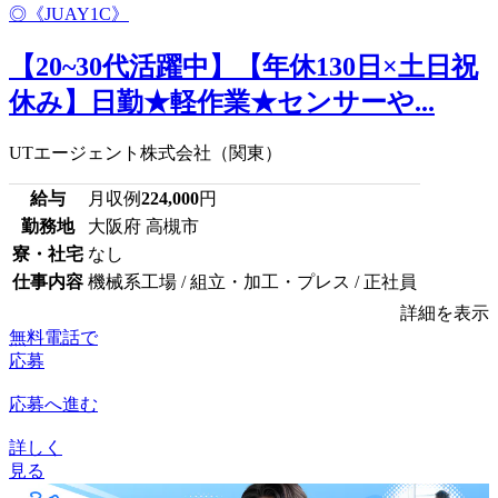
【20~30代活躍中】【年休130日×土日祝
休み】日勤★軽作業★センサーや...
UTエージェント株式会社（関東）
給与
月収例
224,000
円
勤務地
大阪府 高槻市
寮・社宅
なし
仕事内容
機械系工場 / 組立・加工・プレス / 正社員
詳細を表示
無料電話で
応募
応募へ進む
詳しく
見る