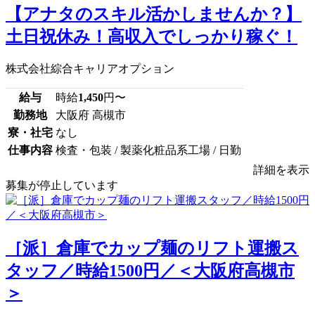
【アナタのスキル活かしませんか？】
土日祝休み！高収入でしっかり稼ぐ！
株式会社綜合キャリアオプション
給与
時給
1,450
円〜
勤務地
大阪府 高槻市
寮・社宅
なし
仕事内容
検査・包装 / 製薬化粧品系工場 / 日勤
詳細を表示
募集が停止しています
［派］倉庫でカップ麺のリフト運搬ス
タッフ／時給1500円／＜大阪府高槻市
＞