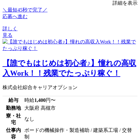
詳細を表示
＼最短45秒で完了／
応募へ進む
詳しく
見る
【誰でもはじめは初心者♪】憧れの高収
入Work！！残業でたっぷり稼ぐ！
株式会社綜合キャリアオプション
給与
時給
1,400
円〜
勤務地
大阪府 高槻市
寮・社
なし
宅
仕事内
ボードの機械操作・製造補助 / 建築系工場 / 交替
容
制