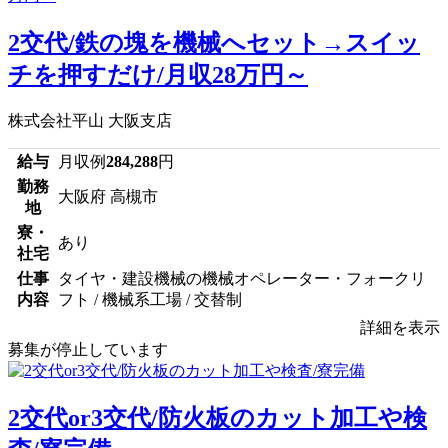
2交代/鉄の塊を機械へセット→スイッ
チを押すだけ/月収28万円～
株式会社平山 大阪支店
給与
月収例
284,288
円
勤務
大阪府 高槻市
地
寮・
あり
社宅
仕事
タイヤ・建設機械の機械オペレーター・フォークリ
内容
フト / 機械系工場 / 交替制
詳細を表示
募集が停止しています
2交代or3交代/防火板のカット加工や検