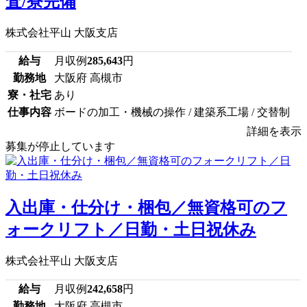
査/寮完備
株式会社平山 大阪支店
給与
月収例
285,643
円
勤務地
大阪府 高槻市
寮・社宅
あり
仕事内容
ボードの加工・機械の操作 / 建築系工場 / 交替制
詳細を表示
募集が停止しています
入出庫・仕分け・梱包／無資格可のフ
ォークリフト／日勤・土日祝休み
株式会社平山 大阪支店
給与
月収例
242,658
円
勤務地
大阪府 高槻市