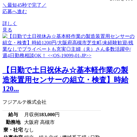
＼最短45秒で完了／
応募へ進む
詳しく
見る
【日勤で土日祝休み☆基本軽作業の製
造装置用センサーの組立・検査】時給
120...
フジアルテ株式会社
給与
月収例
183,000
円
勤務地
大阪府 高槻市
寮・社宅
なし