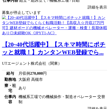
仕事内容
組立・組み立て / 機械系工場 / 日勤
詳細を表示
募集が停止しています
【20~40代活躍中】【スキマ時間にポチ
ッと就職！】カンタンWEB登録でら...
UTエージェント株式会社（関東）
給与
月収例
270,000
円
勤務地
大阪府 高槻市
寮・社
あり
宅
仕事内
機械系工場での機械操作・製造オペレーター 交替
容
制
詳細を表示