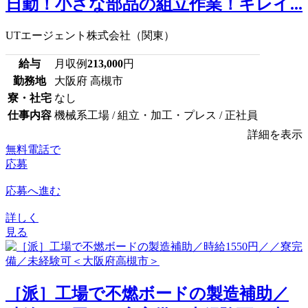
日勤！小さな部品の組立作業！キレイ...
UTエージェント株式会社（関東）
給与
月収例
213,000
円
勤務地
大阪府 高槻市
寮・社宅
なし
仕事内容
機械系工場 / 組立・加工・プレス / 正社員
詳細を表示
無料電話で
応募
応募へ進む
詳しく
見る
［派］工場で不燃ボードの製造補助／