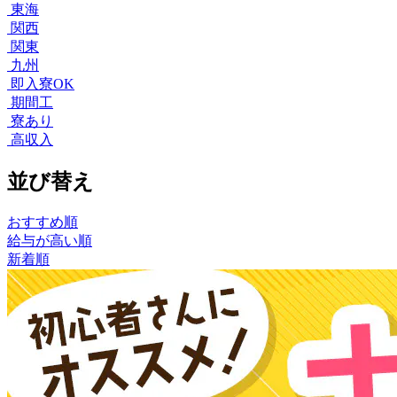
東海
関西
関東
九州
即入寮OK
期間工
寮あり
高収入
並び替え
おすすめ順
給与が高い順
新着順