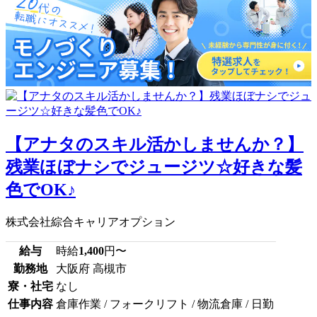
【アナタのスキル活かしませんか？】
残業ほぼナシでジュージツ☆好きな髪
色でOK♪
株式会社綜合キャリアオプション
給与
時給
1,400
円〜
勤務地
大阪府 高槻市
寮・社宅
なし
仕事内容
倉庫作業 / フォークリフト / 物流倉庫 / 日勤