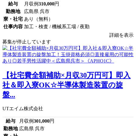
給与
月収例
310,000
円
勤務地
広島県 呉市
寮・社宅
あり（無料）
仕事内容
加工・検査 / 機械系工場 / 夜勤
詳細を表示
募集が停止しています
【社宅費全額補助×月収30万円可】即入
社＆即入寮OK☆半導体製造装置の旋
盤...
UTエイム株式会社
給与
月収例
301,000
円
勤務地
広島県 呉市