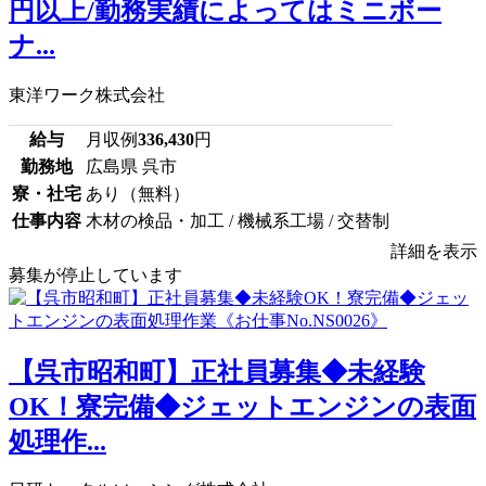
円以上/勤務実績によってはミニボー
ナ...
東洋ワーク株式会社
給与
月収例
336,430
円
勤務地
広島県 呉市
寮・社宅
あり（無料）
仕事内容
木材の検品・加工 / 機械系工場 / 交替制
詳細を表示
募集が停止しています
【呉市昭和町】正社員募集◆未経験
OK！寮完備◆ジェットエンジンの表面
処理作...