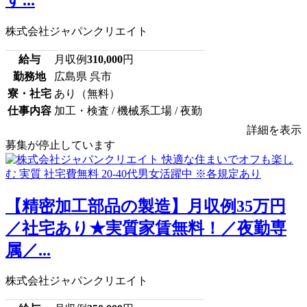
株式会社ジャパンクリエイト
給与
月収例
310,000
円
勤務地
広島県 呉市
寮・社宅
あり（無料）
仕事内容
加工・検査 / 機械系工場 / 夜勤
詳細を表示
募集が停止しています
【精密加工部品の製造】月収例35万円
／社宅あり★実質家賃無料！／夜勤専
属／...
株式会社ジャパンクリエイト