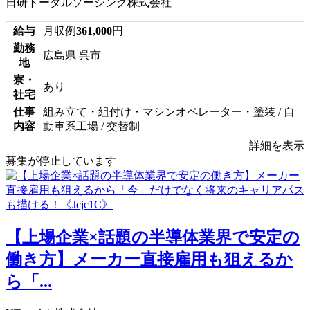
日研トータルソーシング株式会社
給与
月収例
361,000
円
勤務
広島県 呉市
地
寮・
あり
社宅
仕事
組み立て・組付け・マシンオペレーター・塗装 / 自
内容
動車系工場 / 交替制
詳細を表示
募集が停止しています
【上場企業×話題の半導体業界で安定の
働き方】メーカー直接雇用も狙えるか
ら「...