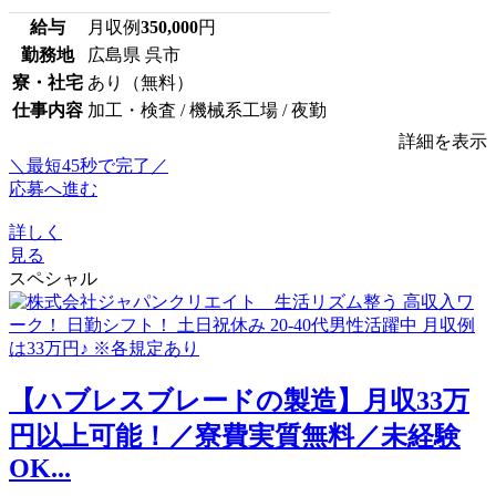
給与
月収例
350,000
円
勤務地
広島県 呉市
寮・社宅
あり（無料）
仕事内容
加工・検査 / 機械系工場 / 夜勤
詳細を表示
＼最短45秒で完了／
応募へ進む
詳しく
見る
スペシャル
【ハブレスブレードの製造】月収33万
円以上可能！／寮費実質無料／未経験
OK...