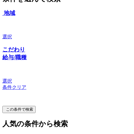
地域
選択
こだわり
給与/職種
選択
条件クリア
この条件で検索
人気の条件から検索