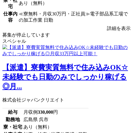
寮・社
あり（無料）
宅
仕事内
≪寮無料・月収30万円・正社員≫電子部品系工場で
容
の加工作業 日勤
詳細を表示
募集が停止しています
スペシャル
【派遣】寮費実質無料で住み込みOK☆
未経験でも日勤のみでしっかり稼げる
◎月...
株式会社ジャパンクリエイト
給与
月収例
330,000
円
勤務地
広島県 呉市
寮・社宅
あり（無料）