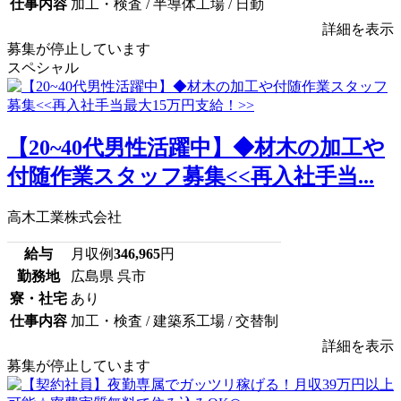
仕事内容
加工・検査 / 半導体工場 / 日勤
詳細を表示
募集が停止しています
スペシャル
【20~40代男性活躍中】◆材木の加工や
付随作業スタッフ募集<<再入社手当...
高木工業株式会社
給与
月収例
346,965
円
勤務地
広島県 呉市
寮・社宅
あり
仕事内容
加工・検査 / 建築系工場 / 交替制
詳細を表示
募集が停止しています