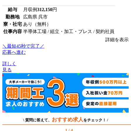
給与
月収例
312,150
円
勤務地
広島県 呉市
寮・社宅
あり（無料）
仕事内容
半導体工場 / 組立・加工・プレス / 契約社員
詳細を表示
＼最短45秒で完了／
応募へ進む
詳しく
見る
おすすめ求人
\ 質問に答えて、
をチェック！ /
1 / 4