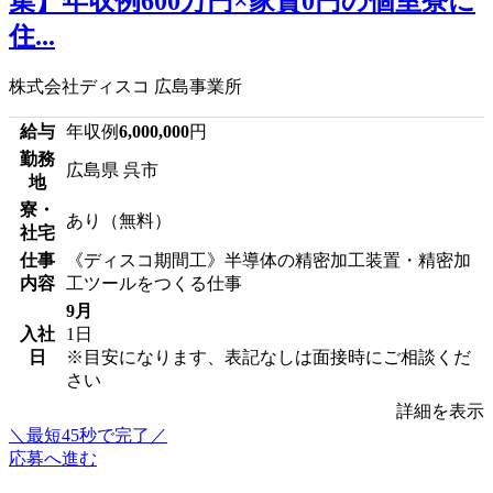
集】年収例600万円×家賃0円の個室寮に
住...
株式会社ディスコ 広島事業所
給与
年収例
6,000,000
円
勤務
広島県 呉市
地
寮・
あり（無料）
社宅
仕事
《ディスコ期間工》半導体の精密加工装置・精密加
内容
工ツールをつくる仕事
9月
入社
1日
日
※目安になります、表記なしは面接時にご相談くだ
さい
詳細を表示
＼最短45秒で完了／
応募へ進む