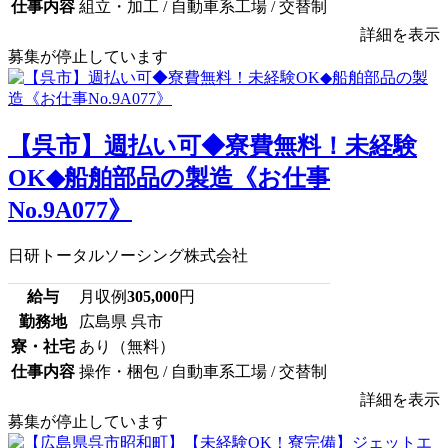
仕事内容
組立・加工 / 自動車系工場 / 交替制
詳細を表示
募集が停止しています
【呉市】週払い可◆寮費無料！未経験
OK◆船舶部品の製造《お仕事
No.9A077》
日研トータルソーシング株式会社
給与
月収例
305,000
円
勤務地
広島県 呉市
寮・社宅
あり（無料）
仕事内容
操作・梱包 / 自動車系工場 / 交替制
詳細を表示
募集が停止しています