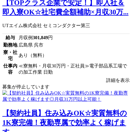
【TOPクラス企業で安定！】即入社＆
即入寮OK☆社宅費全額補助×月収30万...
UTエイム株式会社 セミコンダクター第三
給与
月収例
301,849
円
勤務地
広島県 呉市
寮・社
あり（無料）
宅
仕事内
≪寮無料・月収30万円・正社員≫電子部品系工場で
容
の加工作業 日勤
詳細を表示
募集が停止しています
【契約社員】住み込みOK☆実質無料の
1K寮完備！夜勤専属で効率よく稼げま
す...