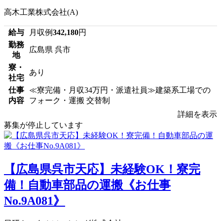
高木工業株式会社(A)
給与
月収例
342,180
円
勤務
広島県 呉市
地
寮・
あり
社宅
仕事
≪寮完備・月収34万円・派遣社員≫建築系工場での
内容
フォーク・運搬 交替制
詳細を表示
募集が停止しています
【広島県呉市天応】未経験OK！寮完
備！自動車部品の運搬《お仕事
No.9A081》