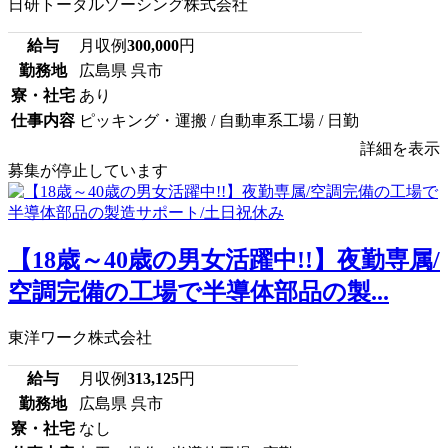
日研トータルソーシング株式会社
給与
月収例
300,000
円
勤務地
広島県 呉市
寮・社宅
あり
仕事内容
ピッキング・運搬 / 自動車系工場 / 日勤
詳細を表示
募集が停止しています
【18歳～40歳の男女活躍中!!】夜勤専属/
空調完備の工場で半導体部品の製...
東洋ワーク株式会社
給与
月収例
313,125
円
勤務地
広島県 呉市
寮・社宅
なし