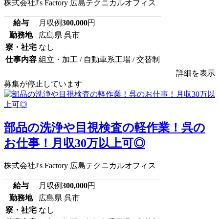
株式会社J's Factory 広島テクニカルオフィス
給与
月収例
300,000
円
勤務地
広島県 呉市
寮・社宅
なし
仕事内容
組立・加工 / 自動車系工場 / 交替制
詳細を表示
募集が停止しています
部品の洗浄や目視検査の軽作業！呉の
お仕事！月収30万以上可◎
株式会社J's Factory 広島テクニカルオフィス
給与
月収例
300,000
円
勤務地
広島県 呉市
寮・社宅
なし