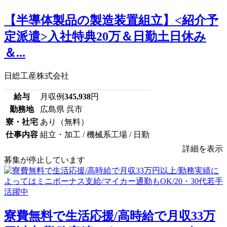
【半導体製品の製造装置組立】<紹介予
定派遣>入社特典20万＆日勤土日休み
＆...
日総工産株式会社
給与
月収例
345,938
円
勤務地
広島県 呉市
寮・社宅
あり（無料）
仕事内容
組立・加工 / 機械系工場 / 日勤
詳細を表示
募集が停止しています
寮費無料で生活応援/高時給で月収33万