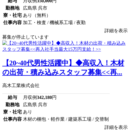
給与
月収例
350,000
円
勤務地
広島県 呉市
寮・社宅
あり（無料）
仕事内容
加工・検査 / 機械系工場 / 夜勤
詳細を表示
募集が停止しています
【20~40代男性活躍中】◆高収入！木材
の出荷・積み込みスタッフ募集<<再...
高木工業株式会社
給与
月収例
342,180
円
勤務地
広島県 呉市
寮・社宅
あり
仕事内容
木材の梱包・軽作業 / 建築系工場 / 交替制
詳細を表示