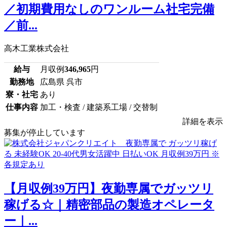
／初期費用なしのワンルーム社宅完備
／前...
高木工業株式会社
給与
月収例
346,965
円
勤務地
広島県 呉市
寮・社宅
あり
仕事内容
加工・検査 / 建築系工場 / 交替制
詳細を表示
募集が停止しています
【月収例39万円】夜勤専属でガッツリ
稼げる☆｜精密部品の製造オペレータ
ー｜...