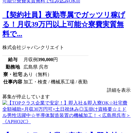
【契約社員】夜勤専属でガッツリ稼げ
る！月収39万円以上可能☆寮費実質無
料で...
株式会社ジャパンクリエイト
給与
月収例
390,000
円
勤務地
広島県 呉市
寮・社宅
あり（無料）
仕事内容
加工・検査 / 機械系工場 / 夜勤
詳細を表示
募集が停止しています