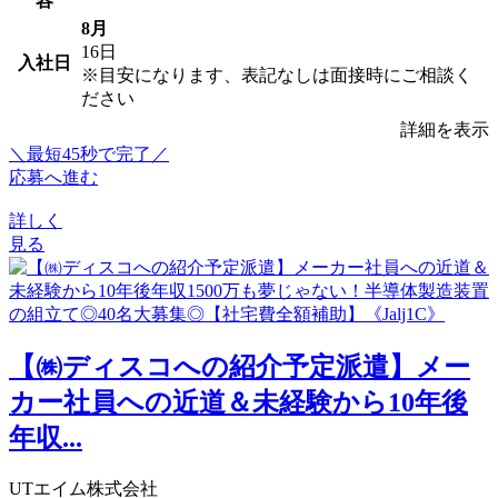
容
8月
16日
入社日
※目安になります、表記なしは面接時にご相談く
ださい
詳細を表示
＼最短45秒で完了／
応募へ進む
詳しく
見る
【㈱ディスコへの紹介予定派遣】メー
カー社員への近道＆未経験から10年後
年収...
UTエイム株式会社