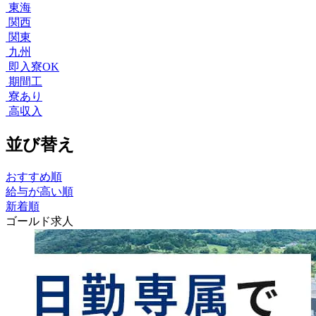
東海
関西
関東
九州
即入寮OK
期間工
寮あり
高収入
並び替え
おすすめ順
給与が高い順
新着順
ゴールド求人