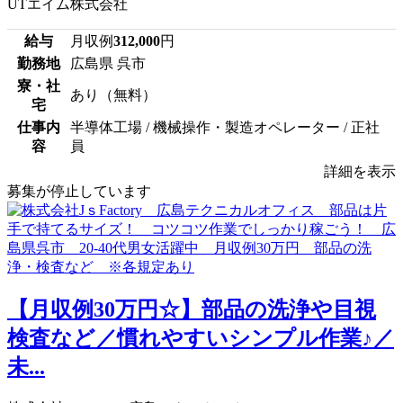
UTエイム株式会社
給与
月収例
312,000
円
勤務地
広島県 呉市
寮・社
あり（無料）
宅
仕事内
半導体工場 / 機械操作・製造オペレーター / 正社
容
員
詳細を表示
募集が停止しています
【月収例30万円☆】部品の洗浄や目視
検査など／慣れやすいシンプル作業♪／
未...