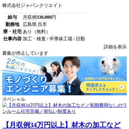
株式会社ジャパンクリエイト
給与
月収例
330,000
円
勤務地
広島県 呉市
寮・社宅
あり（無料）
仕事内容
加工・検査 / 半導体工場 / 日勤
詳細を表示
募集が停止しています
スペシャル
【月収例34万円以上】材木の加工など