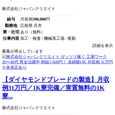
株式会社ジャパンクリエイト
給与
月収例
390,000
円
勤務地
広島県 呉市
寮・社宅
あり（無料）
仕事内容
加工・検査 / 機械系工場 / 夜勤
詳細を表示
募集が停止しています
【ダイヤモンドブレードの製造】月収
例31万円／1K寮完備／実質無料の1K
寮...
株式会社ジャパンクリエイト