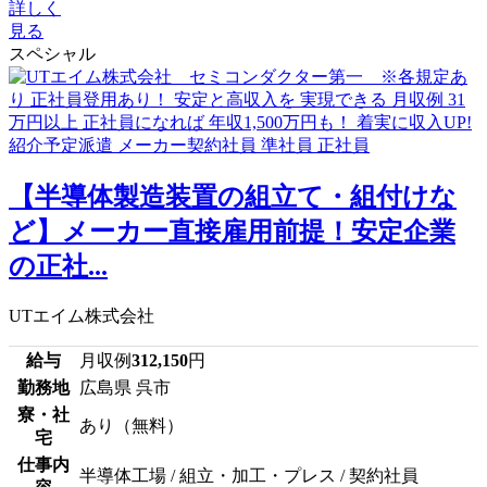
詳しく
見る
スペシャル
【半導体製造装置の組立て・組付けな
ど】メーカー直接雇用前提！安定企業
の正社...
UTエイム株式会社
給与
月収例
312,150
円
勤務地
広島県 呉市
寮・社
あり（無料）
宅
仕事内
半導体工場 / 組立・加工・プレス / 契約社員