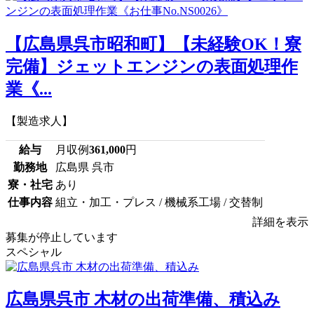
【広島県呉市昭和町】【未経験OK！寮
完備】ジェットエンジンの表面処理作
業《...
【製造求人】
給与
月収例
361,000
円
勤務地
広島県 呉市
寮・社宅
あり
仕事内容
組立・加工・プレス / 機械系工場 / 交替制
詳細を表示
募集が停止しています
スペシャル
広島県呉市 木材の出荷準備、積込み