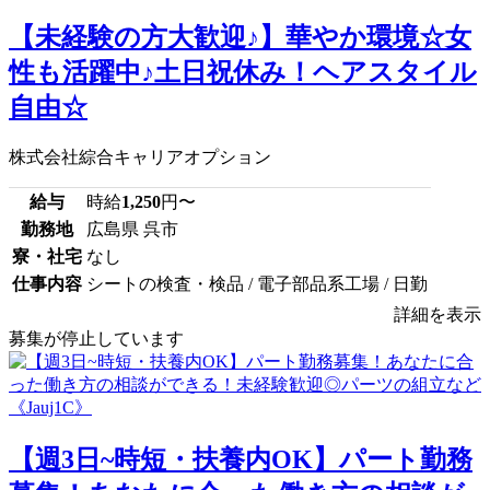
【未経験の方大歓迎♪】華やか環境☆女
性も活躍中♪土日祝休み！ヘアスタイル
自由☆
株式会社綜合キャリアオプション
給与
時給
1,250
円〜
勤務地
広島県 呉市
寮・社宅
なし
仕事内容
シートの検査・検品 / 電子部品系工場 / 日勤
詳細を表示
募集が停止しています
【週3日~時短・扶養内OK】パート勤務