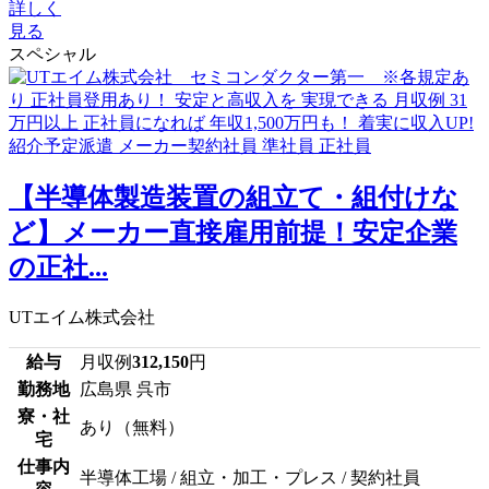
詳しく
見る
スペシャル
【半導体製造装置の組立て・組付けな
ど】メーカー直接雇用前提！安定企業
の正社...
UTエイム株式会社
給与
月収例
312,150
円
勤務地
広島県 呉市
寮・社
あり（無料）
宅
仕事内
半導体工場 / 組立・加工・プレス / 契約社員