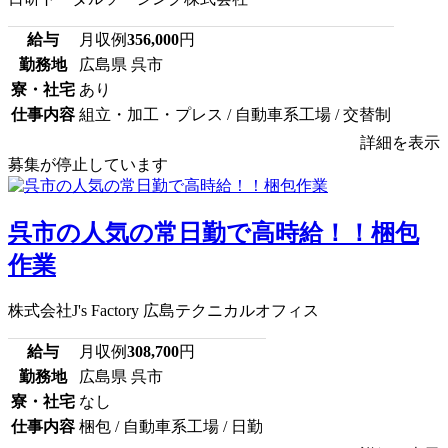
給与
月収例
356,000
円
勤務地
広島県 呉市
寮・社宅
あり
仕事内容
組立・加工・プレス / 自動車系工場 / 交替制
詳細を表示
募集が停止しています
呉市の人気の常日勤で高時給！！梱包
作業
株式会社J's Factory 広島テクニカルオフィス
給与
月収例
308,700
円
勤務地
広島県 呉市
寮・社宅
なし
仕事内容
梱包 / 自動車系工場 / 日勤