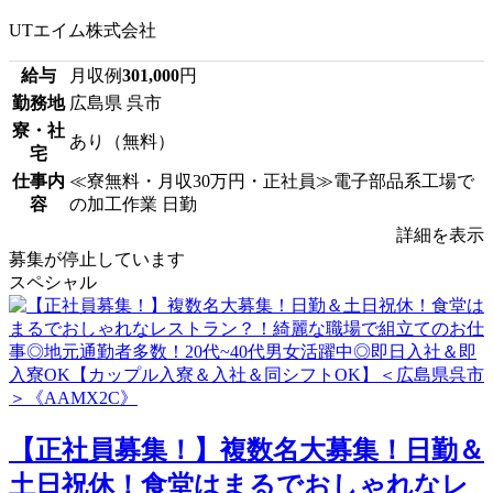
UTエイム株式会社
給与
月収例
301,000
円
勤務地
広島県 呉市
寮・社
あり（無料）
宅
仕事内
≪寮無料・月収30万円・正社員≫電子部品系工場で
容
の加工作業 日勤
詳細を表示
募集が停止しています
スペシャル
【正社員募集！】複数名大募集！日勤＆
土日祝休！食堂はまるでおしゃれなレ