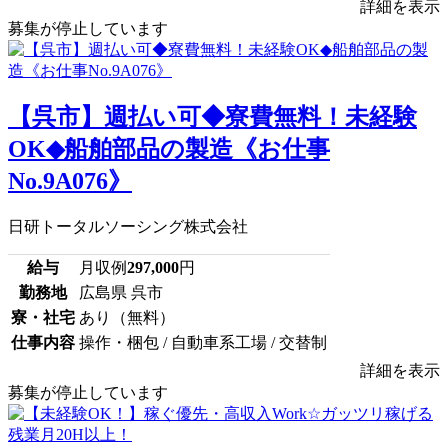
詳細を表示
募集が停止しています
【呉市】週払い可◆寮費無料！未経験
OK◆船舶部品の製造《お仕事
No.9A076》
日研トータルソーシング株式会社
給与
月収例
297,000
円
勤務地
広島県 呉市
寮・社宅
あり（無料）
仕事内容
操作・梱包 / 自動車系工場 / 交替制
詳細を表示
募集が停止しています