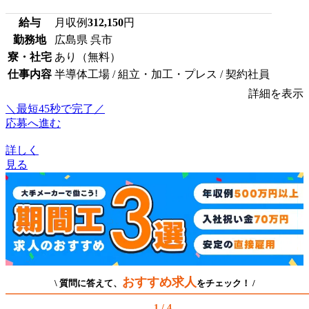
給与
月収例
312,150
円
勤務地
広島県 呉市
寮・社宅
あり（無料）
仕事内容
半導体工場 / 組立・加工・プレス / 契約社員
詳細を表示
＼最短45秒で完了／
応募へ進む
詳しく
見る
おすすめ求人
\ 質問に答えて、
をチェック！ /
1 / 4