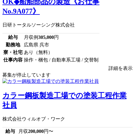
OK◆船舶部品の製造《お仕事
No.9A077》
日研トータルソーシング株式会社
給与
月収例
305,000
円
勤務地
広島県 呉市
寮・社宅
あり（無料）
仕事内容
操作・梱包 / 自動車系工場 / 交替制
詳細を表示
募集が停止しています
カラー鋼板製造工場での塗装工程作業
社員
株式会社ウィルオブ・ワーク
給与
月収
200,000
円〜