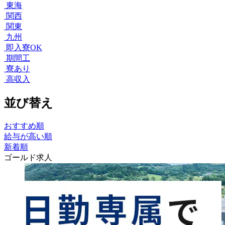
東海
関西
関東
九州
即入寮OK
期間工
寮あり
高収入
並び替え
おすすめ順
給与が高い順
新着順
ゴールド求人