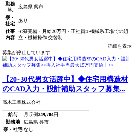
勤務
広島県 呉市
地
寮・
あり
社宅
仕事
≪寮完備・月給20万円・正社員≫機械系工場での組
内容
立・機械操作 交替制
詳細を表示
募集が停止しています
【20~30代男女活躍中】◆住宅用構造材
のCAD入力・設計補助スタッフ募集...
高木工業株式会社
給与
月収例
249,704
円
勤務地
広島県 呉市
寮・社宅
なし