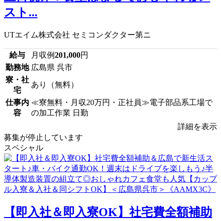
スト...
UTエイム株式会社 セミコンダクター第ニ
給与
月収例
201,000
円
勤務地
広島県 呉市
寮・社
あり（無料）
宅
仕事内
≪寮無料・月収20万円・正社員≫電子部品系工場で
容
の加工作業 日勤
詳細を表示
募集が停止しています
スペシャル
【即入社＆即入寮OK】社宅費全額補助