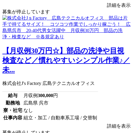
詳細を表示
募集が停止しています
【月収例30万円☆】部品の洗浄や目視
検査など／慣れやすいシンプル作業♪／
未...
株式会社J's Factory 広島テクニカルオフィス
給与
月収例
300,000
円
勤務地
広島県 呉市
寮・社宅
なし
仕事内容
組立・加工 / 自動車系工場 / 交替制
詳細を表示
募集が停止しています