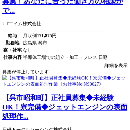
募集！あなたに合った働き方の相談が
で...
UTエイム株式会社
給与
月収例
171,875
円
勤務地
広島県 呉市
寮・社宅
なし
仕事内容
半導体工場での組立・加工・プレス 日勤
詳細を表示
募集が停止しています
【呉市昭和町】正社員募集◆未経験
OK！寮完備◆ジェットエンジンの表面
処理作...
日研トータルソーシング株式会社