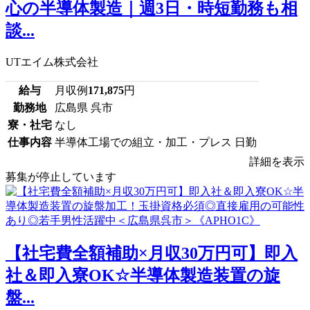
心の半導体製造｜週3日・時短勤務も相
談...
UTエイム株式会社
給与
月収例
171,875
円
勤務地
広島県 呉市
寮・社宅
なし
仕事内容
半導体工場での組立・加工・プレス 日勤
詳細を表示
募集が停止しています
【社宅費全額補助×月収30万円可】即入
社＆即入寮OK☆半導体製造装置の旋
盤...