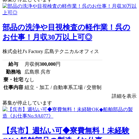
部品の洗浄や目視検査の軽作業！呉の
お仕事！月収30万以上可◎
株式会社J's Factory 広島テクニカルオフィス
給与
月収例
300,000
円
勤務地
広島県 呉市
寮・社宅
なし
仕事内容
組立・加工 / 自動車系工場 / 交替制
詳細を表示
募集が停止しています
【呉市】週払い可◆寮費無料！未経験