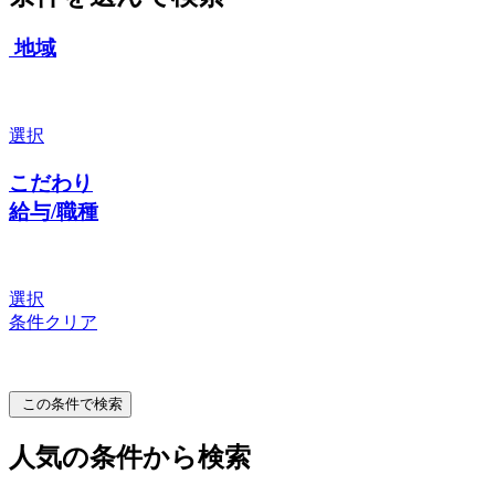
地域
選択
こだわり
給与/職種
選択
条件クリア
この条件で検索
人気の条件から検索