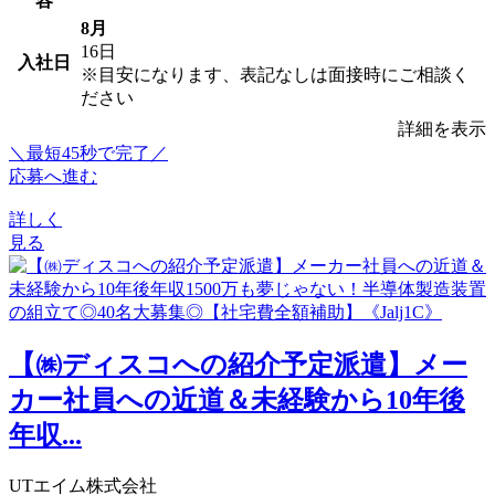
容
8月
16日
入社日
※目安になります、表記なしは面接時にご相談く
ださい
詳細を表示
＼最短45秒で完了／
応募へ進む
詳しく
見る
【㈱ディスコへの紹介予定派遣】メー
カー社員への近道＆未経験から10年後
年収...
UTエイム株式会社