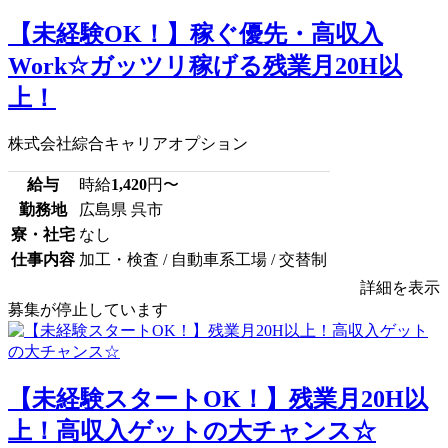
【未経験OK！】稼ぐ優先・高収入
Work☆ガッツリ稼げる残業月20H以
上！
株式会社綜合キャリアオプション
給与
時給
1,420
円〜
勤務地
広島県 呉市
寮・社宅
なし
仕事内容
加工・検査 / 自動車系工場 / 交替制
詳細を表示
募集が停止しています
【未経験スタートOK！】残業月20H以
上！高収入ゲットの大チャンス☆