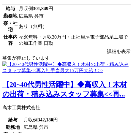
給与
月収例
301,849
円
勤務地
広島県 呉市
寮・社
あり（無料）
宅
仕事内
≪寮無料・月収30万円・正社員≫電子部品系工場で
容
の加工作業 日勤
詳細を表示
募集が停止しています
【20~40代男性活躍中】◆高収入！木材
の出荷・積み込みスタッフ募集<<再...
高木工業株式会社
給与
月収例
342,180
円
勤務地
広島県 呉市