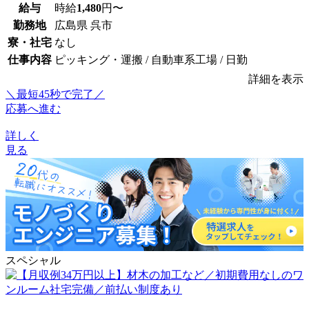
給与
時給
1,480
円〜
勤務地
広島県 呉市
寮・社宅
なし
仕事内容
ピッキング・運搬 / 自動車系工場 / 日勤
詳細を表示
＼最短45秒で完了／
応募へ進む
詳しく
見る
スペシャル