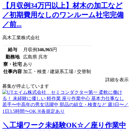
【月収例34万円以上】材木の加工など
／初期費用なしのワンルーム社宅完備
／前...
高木工業株式会社
給与
月収例
346,965
円
勤務地
広島県 呉市
寮・社宅
あり
仕事内容
加工・検査 / 建築系工場 / 交替制
詳細を表示
募集が停止しています
＼工場ワーク未経験OK☆／座り作業中