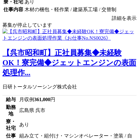
寮・社宅
あり
仕事内容
木材の梱包・軽作業 / 建築系工場 / 交替制
詳細を表示
募集が停止しています
【呉市昭和町】正社員募集◆未経験
OK！寮完備◆ジェットエンジンの表面
処理作...
日研トータルソーシング株式会社
給与
月収例
361,000
円
勤務
広島県 呉市
地
寮・
あり
社宅
仕事
組み立て・組付け・マシンオペレーター・塗装 / 自