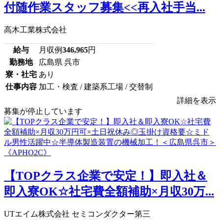
付随作業スタッフ募集<<再入社手当...
高木工業株式会社
給与
月収例
346,965
円
勤務地
広島県 呉市
寮・社宅
あり
仕事内容
加工・検査 / 建築系工場 / 交替制
詳細を表示
募集が停止しています
【TOPクラス企業で安定！】即入社＆
即入寮OK☆社宅費全額補助×月収30万...
UTエイム株式会社 セミコンダクター第三