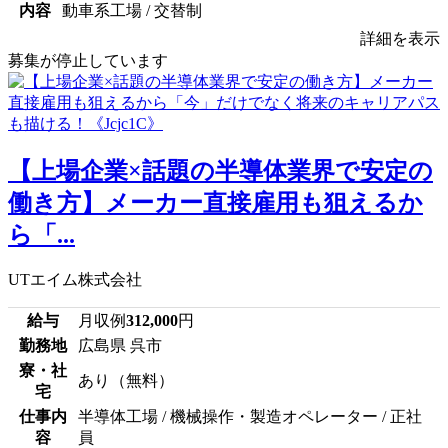
内容
動車系工場 / 交替制
詳細を表示
募集が停止しています
【上場企業×話題の半導体業界で安定の
働き方】メーカー直接雇用も狙えるか
ら「...
UTエイム株式会社
給与
月収例
312,000
円
勤務地
広島県 呉市
寮・社
あり（無料）
宅
仕事内
半導体工場 / 機械操作・製造オペレーター / 正社
容
員