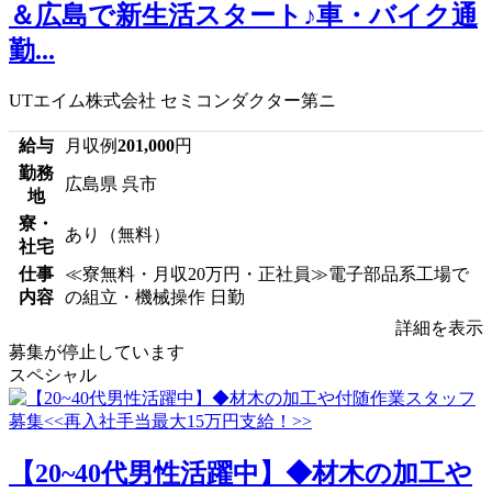
＆広島で新生活スタート♪車・バイク通
勤...
UTエイム株式会社 セミコンダクター第ニ
給与
月収例
201,000
円
勤務
広島県 呉市
地
寮・
あり（無料）
社宅
仕事
≪寮無料・月収20万円・正社員≫電子部品系工場で
内容
の組立・機械操作 日勤
詳細を表示
募集が停止しています
スペシャル
【20~40代男性活躍中】◆材木の加工や