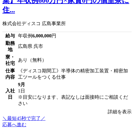
集】年収例600万円×家賃0円の個室寮に
住...
株式会社ディスコ 広島事業所
給与
年収例
6,000,000
円
勤務
広島県 呉市
地
寮・
あり（無料）
社宅
仕事
《ディスコ期間工》半導体の精密加工装置・精密加
内容
工ツールをつくる仕事
9月
入社
1日
日
※目安になります、表記なしは面接時にご相談くだ
さい
詳細を表示
＼最短45秒で完了／
応募へ進む