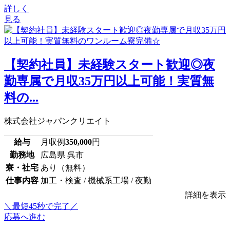
詳しく
見る
【契約社員】未経験スタート歓迎◎夜
勤専属で月収35万円以上可能！実質無
料の...
株式会社ジャパンクリエイト
給与
月収例
350,000
円
勤務地
広島県 呉市
寮・社宅
あり（無料）
仕事内容
加工・検査 / 機械系工場 / 夜勤
詳細を表示
＼最短45秒で完了／
応募へ進む