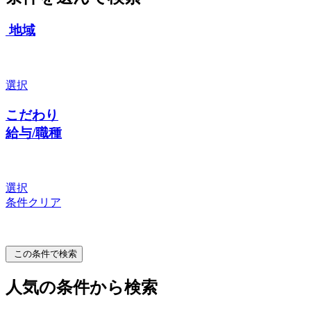
地域
選択
こだわり
給与/職種
選択
条件クリア
この条件で検索
人気の条件から検索