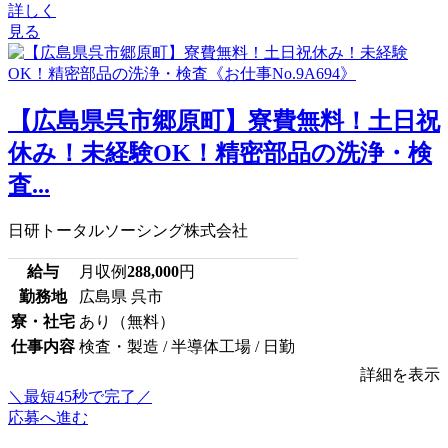
詳しく
見る
【広島県呉市郷原町】寮費無料！土日祝
休み！未経験OK！精密部品の洗浄・検
査...
日研トータルソーシング株式会社
給与
月収例
288,000
円
勤務地
広島県 呉市
寮・社宅
あり（無料）
仕事内容
検査・製造 / 半導体工場 / 日勤
詳細を表示
＼最短45秒で完了／
応募へ進む