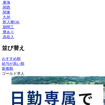
東海
関西
関東
九州
即入寮OK
期間工
寮あり
高収入
並び替え
おすすめ順
給与が高い順
新着順
ゴールド求人