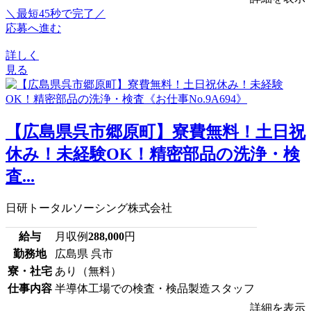
＼最短45秒で完了／
応募へ進む
詳しく
見る
【広島県呉市郷原町】寮費無料！土日祝
休み！未経験OK！精密部品の洗浄・検
査...
日研トータルソーシング株式会社
給与
月収例
288,000
円
勤務地
広島県 呉市
寮・社宅
あり（無料）
仕事内容
半導体工場での検査・検品製造スタッフ
詳細を表示