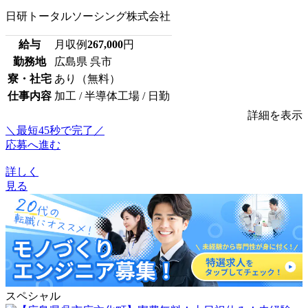
日研トータルソーシング株式会社
給与
月収例
267,000
円
勤務地
広島県 呉市
寮・社宅
あり（無料）
仕事内容
加工 / 半導体工場 / 日勤
詳細を表示
＼最短45秒で完了／
応募へ進む
詳しく
見る
スペシャル