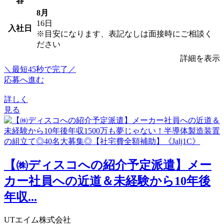
容
8月
16日
入社日
※目安になります、表記なしは面接時にご相談く
ださい
詳細を表示
＼最短45秒で完了／
応募へ進む
詳しく
見る
【㈱ディスコへの紹介予定派遣】メー
カー社員への近道＆未経験から10年後
年収...
UTエイム株式会社