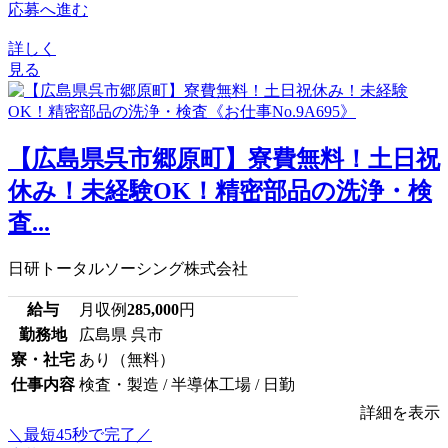
応募へ進む
詳しく
見る
【広島県呉市郷原町】寮費無料！土日祝
休み！未経験OK！精密部品の洗浄・検
査...
日研トータルソーシング株式会社
給与
月収例
285,000
円
勤務地
広島県 呉市
寮・社宅
あり（無料）
仕事内容
検査・製造 / 半導体工場 / 日勤
詳細を表示
＼最短45秒で完了／