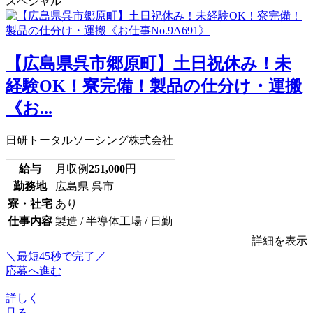
スペシャル
【広島県呉市郷原町】土日祝休み！未
経験OK！寮完備！製品の仕分け・運搬
《お...
日研トータルソーシング株式会社
給与
月収例
251,000
円
勤務地
広島県 呉市
寮・社宅
あり
仕事内容
製造 / 半導体工場 / 日勤
詳細を表示
＼最短45秒で完了／
応募へ進む
詳しく
見る