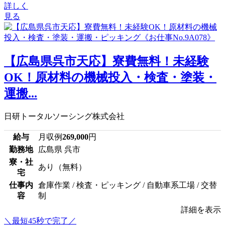
詳しく
見る
【広島県呉市天応】寮費無料！未経験
OK！原材料の機械投入・検査・塗装・
運搬...
日研トータルソーシング株式会社
給与
月収例
269,000
円
勤務地
広島県 呉市
寮・社
あり（無料）
宅
仕事内
倉庫作業 / 検査・ピッキング / 自動車系工場 / 交替
容
制
詳細を表示
＼最短45秒で完了／