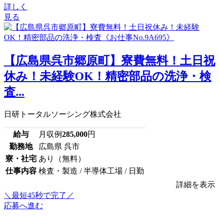
詳しく
見る
【広島県呉市郷原町】寮費無料！土日祝
休み！未経験OK！精密部品の洗浄・検
査...
日研トータルソーシング株式会社
給与
月収例
285,000
円
勤務地
広島県 呉市
寮・社宅
あり（無料）
仕事内容
検査・製造 / 半導体工場 / 日勤
詳細を表示
＼最短45秒で完了／
応募へ進む