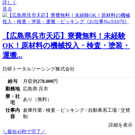
詳しく
見る
【広島県呉市天応】寮費無料！未経験
OK！原材料の機械投入・検査・塗装・
運搬...
日研トータルソーシング株式会社
給与
月収例
278,000
円
勤務地
広島県 呉市
寮・社
あり（無料）
宅
仕事内
倉庫作業 / 検査・ピッキング / 自動車系工場 / 交替
容
制
詳細を表示
＼最短45秒で完了／