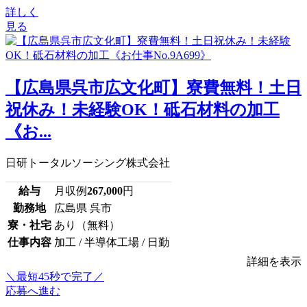
詳しく
見る
【広島県呉市広文化町】寮費無料！土日
祝休み！未経験OK！砥石材料の加工
《お...
日研トータルソーシング株式会社
給与
月収例
267,000
円
勤務地
広島県 呉市
寮・社宅
あり（無料）
仕事内容
加工 / 半導体工場 / 日勤
詳細を表示
＼最短45秒で完了／
応募へ進む