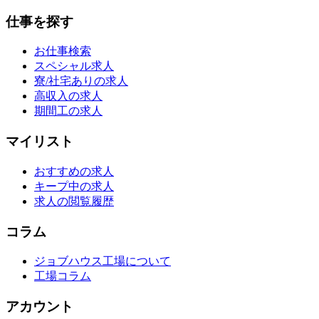
仕事を探す
お仕事検索
スペシャル求人
寮/社宅ありの求人
高収入の求人
期間工の求人
マイリスト
おすすめの求人
キープ中の求人
求人の閲覧履歴
コラム
ジョブハウス工場について
工場コラム
アカウント