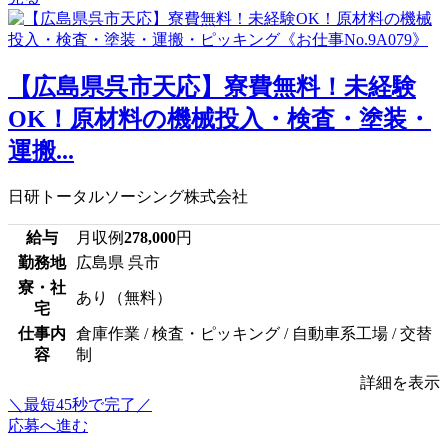
【広島県呉市天応】寮費無料！未経験
OK！原材料の機械投入・検査・塗装・
運搬...
日研トータルソーシング株式会社
給与
月収例
278,000
円
勤務地
広島県 呉市
寮・社
あり（無料）
宅
仕事内
倉庫作業 / 検査・ピッキング / 自動車系工場 / 交替
容
制
詳細を表示
＼最短45秒で完了／
応募へ進む