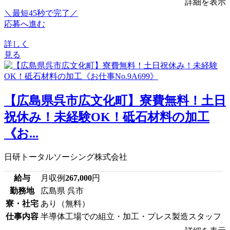
詳細を表示
＼最短45秒で完了／
応募へ進む
詳しく
見る
【広島県呉市広文化町】寮費無料！土日
祝休み！未経験OK！砥石材料の加工
《お...
日研トータルソーシング株式会社
給与
月収例
267,000
円
勤務地
広島県 呉市
寮・社宅
あり（無料）
仕事内容
半導体工場での組立・加工・プレス製造スタッフ