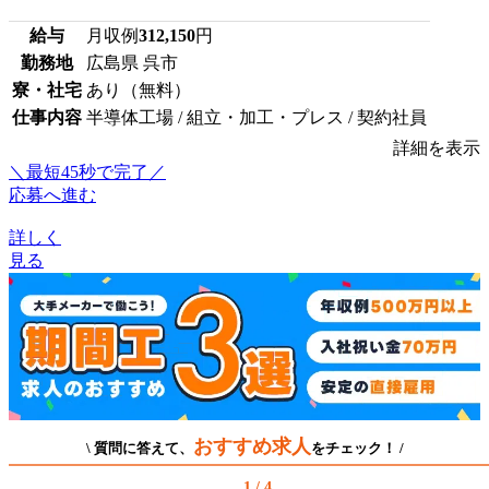
給与
月収例
312,150
円
勤務地
広島県 呉市
寮・社宅
あり（無料）
仕事内容
半導体工場 / 組立・加工・プレス / 契約社員
詳細を表示
＼最短45秒で完了／
応募へ進む
詳しく
見る
おすすめ求人
\ 質問に答えて、
をチェック！ /
1 / 4