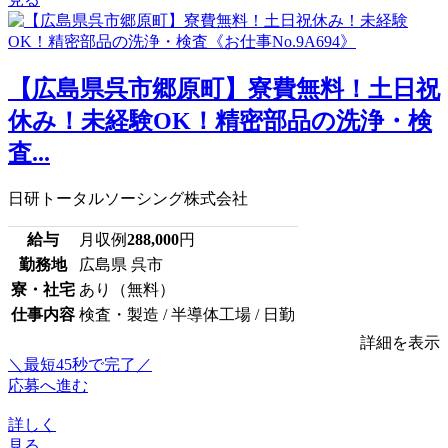
【広島県呉市郷原町】寮費無料！土日祝
休み！未経験OK！精密部品の洗浄・検
査...
日研トータルソーシング株式会社
給与
月収例
288,000
円
勤務地
広島県 呉市
寮・社宅
あり（無料）
仕事内容
検査・製造 / 半導体工場 / 日勤
詳細を表示
＼最短45秒で完了／
応募へ進む
詳しく
見る