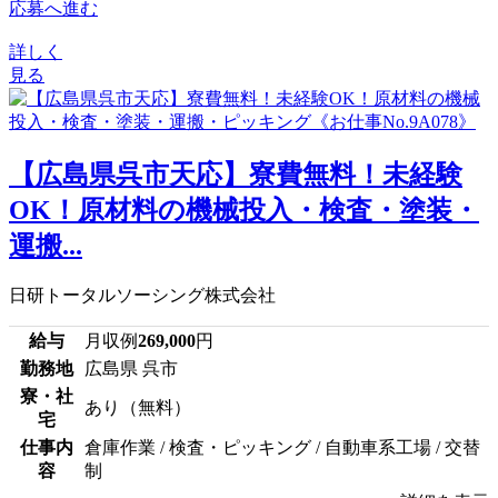
応募へ進む
詳しく
見る
【広島県呉市天応】寮費無料！未経験
OK！原材料の機械投入・検査・塗装・
運搬...
日研トータルソーシング株式会社
給与
月収例
269,000
円
勤務地
広島県 呉市
寮・社
あり（無料）
宅
仕事内
倉庫作業 / 検査・ピッキング / 自動車系工場 / 交替
容
制