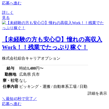
応募へ進む
詳しく
見る
【未経験の方も安心◎】憧れの高収入
Work！！残業でたっぷり稼ぐ！
株式会社綜合キャリアオプション
給与
時給
1,480
円〜
勤務地
広島県 呉市
寮・社宅
なし
仕事内容
ピッキング・運搬 / 自動車系工場 / 日勤
詳細を表示
＼最短45秒で完了／
応募へ進む