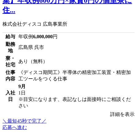
集】年収例600万円×家賃0円の個室寮に
住...
株式会社ディスコ 広島事業所
給与
年収例
6,000,000
円
勤務
広島県 呉市
地
寮・
あり（無料）
社宅
仕事
《ディスコ期間工》半導体の精密加工装置・精密加
内容
工ツールをつくる仕事
9月
入社
1日
日
※目安になります、表記なしは面接時にご相談くだ
さい
詳細を表示
＼最短45秒で完了／
応募へ進む