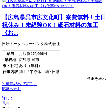
【広島県呉市広文化町】寮費無料！土日
祝休み！未経験OK！砥石材料の加工
《お...
日研トータルソーシング株式会社
給与
月収例
270,000
円
勤務地
広島県 呉市
寮・社宅
あり（無料）
仕事内容
加工 / 半導体工場 / 日勤
詳細を表示
＼最短45秒で完了／
応募へ進む
詳しく
見る