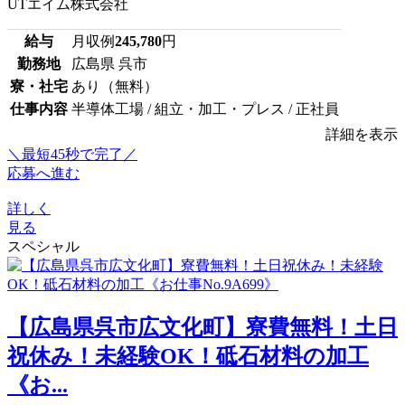
UTエイム株式会社
給与
月収例
245,780
円
勤務地
広島県 呉市
寮・社宅
あり（無料）
仕事内容
半導体工場 / 組立・加工・プレス / 正社員
詳細を表示
＼最短45秒で完了／
応募へ進む
詳しく
見る
スペシャル
【広島県呉市広文化町】寮費無料！土日
祝休み！未経験OK！砥石材料の加工
《お...