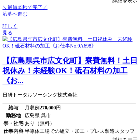
詳細を表示
＼最短45秒で完了／
応募へ進む
詳しく
見る
【広島県呉市広文化町】寮費無料！土日
祝休み！未経験OK！砥石材料の加工
《お...
日研トータルソーシング株式会社
給与
月収例
270,000
円
勤務地
広島県 呉市
寮・社宅
あり（無料）
仕事内容
半導体工場での組立・加工・プレス製造スタッフ
詳細を表示