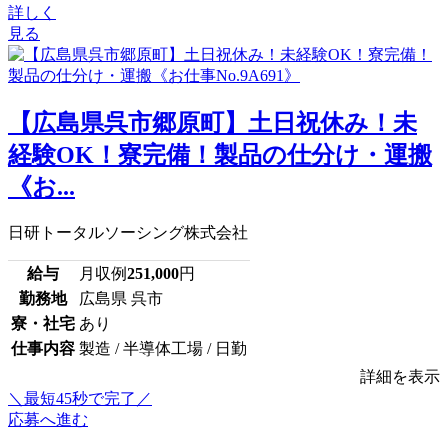
詳しく
見る
【広島県呉市郷原町】土日祝休み！未
経験OK！寮完備！製品の仕分け・運搬
《お...
日研トータルソーシング株式会社
給与
月収例
251,000
円
勤務地
広島県 呉市
寮・社宅
あり
仕事内容
製造 / 半導体工場 / 日勤
詳細を表示
＼最短45秒で完了／
応募へ進む