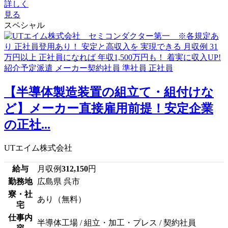
詳しく
見る
スペシャル
【半導体製造装置の組立て・組付けな
ど】メーカー直接雇用前提！安定企業
の正社...
UTエイム株式会社
給与
月収例
312,150
円
勤務地
広島県 呉市
寮・社
あり（無料）
宅
仕事内
半導体工場 / 組立・加工・プレス / 契約社員