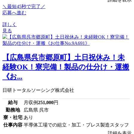
＼最短45秒で完了／
応募へ進む
詳しく
見る
【広島県呉市郷原町】土日祝休み！未
経験OK！寮完備！製品の仕分け・運搬
《お...
日研トータルソーシング株式会社
給与
月収例
251,000
円
勤務地
広島県 呉市
寮・社宅
あり
仕事内容
半導体工場での組立・加工・プレス製造スタッフ
詳細を表示