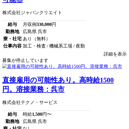
株式会社ジャパンクリエイト
給与
月収例
330,000
円
勤務地
広島県 呉市
寮・社宅
あり（無料）
仕事内容
加工・検査 / 機械系工場 / 夜勤
詳細を表示
募集が停止しています
直接雇用の可能性あり。高時給1500
円。溶接業務：呉市
株式会社テクノ・サービス
給与
時給
1,500
円〜
勤務地
広島県 呉市
寮・社宅
なし