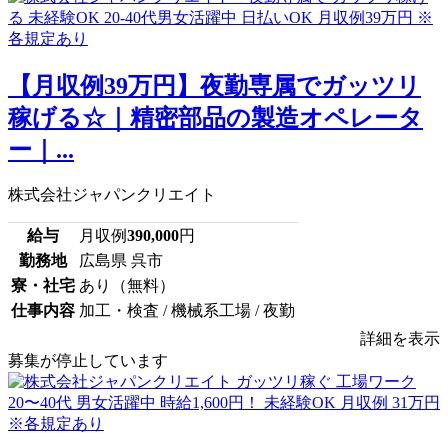
【月収例39万円】夜勤専属でガッツリ
稼げる☆｜精密部品の製造オペレータ
ー｜...
株式会社ジャパンクリエイト
給与
月収例
390,000
円
勤務地
広島県 呉市
寮・社宅
あり（無料）
仕事内容
加工・検査 / 機械系工場 / 夜勤
詳細を表示
募集が停止しています