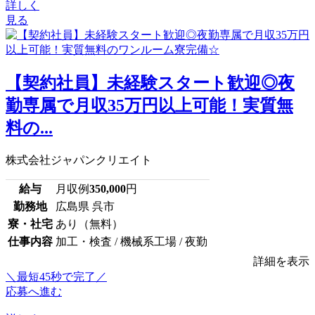
詳しく
見る
【契約社員】未経験スタート歓迎◎夜
勤専属で月収35万円以上可能！実質無
料の...
株式会社ジャパンクリエイト
給与
月収例
350,000
円
勤務地
広島県 呉市
寮・社宅
あり（無料）
仕事内容
加工・検査 / 機械系工場 / 夜勤
詳細を表示
＼最短45秒で完了／
応募へ進む