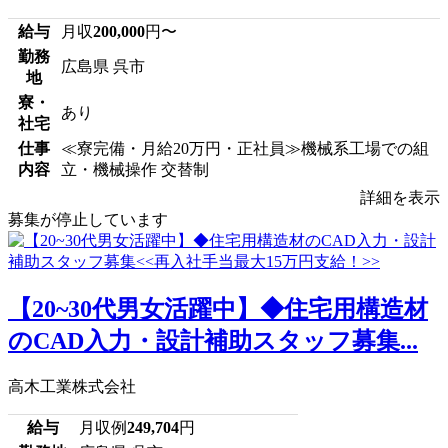
給与
月収
200,000
円〜
勤務
広島県 呉市
地
寮・
あり
社宅
仕事
≪寮完備・月給20万円・正社員≫機械系工場での組
内容
立・機械操作 交替制
詳細を表示
募集が停止しています
【20~30代男女活躍中】◆住宅用構造材
のCAD入力・設計補助スタッフ募集...
高木工業株式会社
給与
月収例
249,704
円