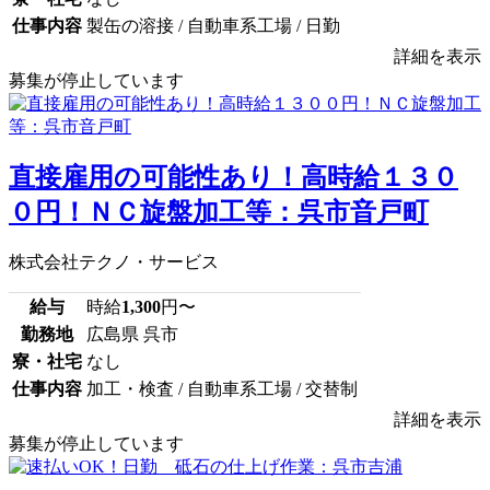
仕事内容
製缶の溶接 / 自動車系工場 / 日勤
詳細を表示
募集が停止しています
直接雇用の可能性あり！高時給１３０
０円！ＮＣ旋盤加工等：呉市音戸町
株式会社テクノ・サービス
給与
時給
1,300
円〜
勤務地
広島県 呉市
寮・社宅
なし
仕事内容
加工・検査 / 自動車系工場 / 交替制
詳細を表示
募集が停止しています