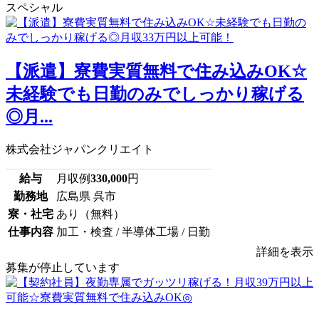
スペシャル
【派遣】寮費実質無料で住み込みOK☆
未経験でも日勤のみでしっかり稼げる
◎月...
株式会社ジャパンクリエイト
給与
月収例
330,000
円
勤務地
広島県 呉市
寮・社宅
あり（無料）
仕事内容
加工・検査 / 半導体工場 / 日勤
詳細を表示
募集が停止しています