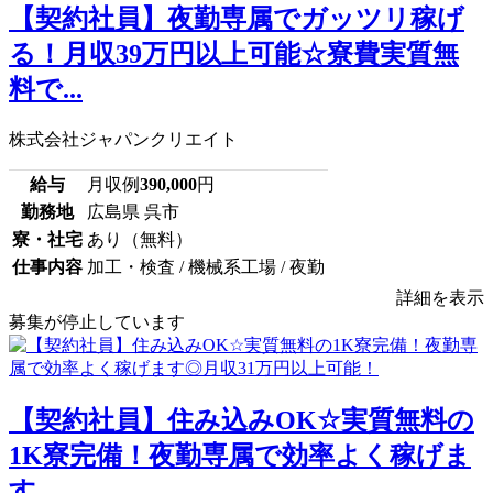
【契約社員】夜勤専属でガッツリ稼げ
る！月収39万円以上可能☆寮費実質無
料で...
株式会社ジャパンクリエイト
給与
月収例
390,000
円
勤務地
広島県 呉市
寮・社宅
あり（無料）
仕事内容
加工・検査 / 機械系工場 / 夜勤
詳細を表示
募集が停止しています
【契約社員】住み込みOK☆実質無料の
1K寮完備！夜勤専属で効率よく稼げま
す...