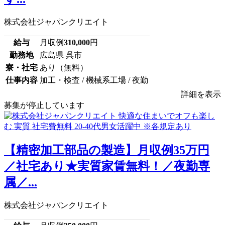
株式会社ジャパンクリエイト
給与
月収例
310,000
円
勤務地
広島県 呉市
寮・社宅
あり（無料）
仕事内容
加工・検査 / 機械系工場 / 夜勤
詳細を表示
募集が停止しています
【精密加工部品の製造】月収例35万円
／社宅あり★実質家賃無料！／夜勤専
属／...
株式会社ジャパンクリエイト