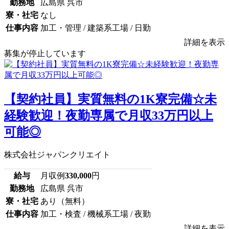
勤務地
広島県 呉市
寮・社宅
なし
仕事内容
加工・管理 / 建築系工場 / 日勤
詳細を表示
募集が停止しています
【契約社員】実質無料の1K寮完備☆未
経験歓迎！夜勤専属で月収33万円以上
可能◎
株式会社ジャパンクリエイト
給与
月収例
330,000
円
勤務地
広島県 呉市
寮・社宅
あり（無料）
仕事内容
加工・検査 / 機械系工場 / 夜勤
詳細を表示