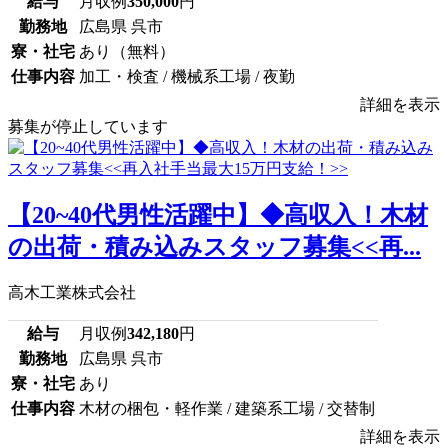
給与
月収例
350,000
円
勤務地
広島県 呉市
寮・社宅
あり（無料）
仕事内容
加工・検査 / 機械系工場 / 夜勤
詳細を表示
募集が停止しています
【20~40代男性活躍中】◆高収入！木材
の出荷・積み込みスタッフ募集<<再...
高木工業株式会社
給与
月収例
342,180
円
勤務地
広島県 呉市
寮・社宅
あり
仕事内容
木材の梱包・軽作業 / 建築系工場 / 交替制
詳細を表示