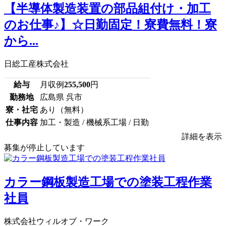
【半導体製造装置の部品組付け・加工
のお仕事♪】☆日勤固定！寮費無料！寮
から...
日総工産株式会社
給与
月収例
255,500
円
勤務地
広島県 呉市
寮・社宅
あり（無料）
仕事内容
加工・製造 / 機械系工場 / 日勤
詳細を表示
募集が停止しています
カラー鋼板製造工場での塗装工程作業
社員
株式会社ウィルオブ・ワーク