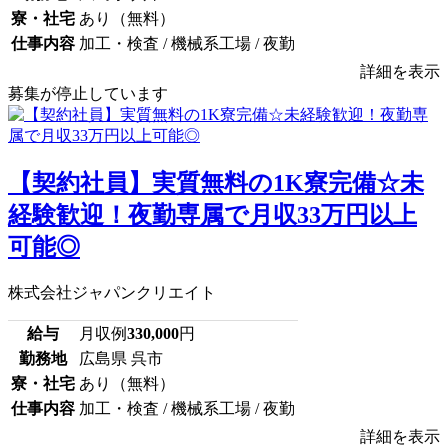
寮・社宅
あり（無料）
仕事内容
加工・検査 / 機械系工場 / 夜勤
詳細を表示
募集が停止しています
【契約社員】実質無料の1K寮完備☆未
経験歓迎！夜勤専属で月収33万円以上
可能◎
株式会社ジャパンクリエイト
給与
月収例
330,000
円
勤務地
広島県 呉市
寮・社宅
あり（無料）
仕事内容
加工・検査 / 機械系工場 / 夜勤
詳細を表示