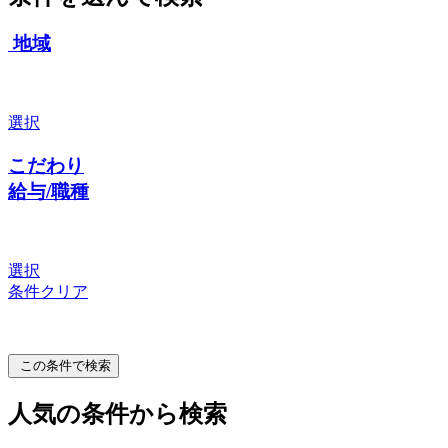
地域
選択
こだわり
給与/職種
選択
条件クリア
この条件で検索
人気の条件から検索