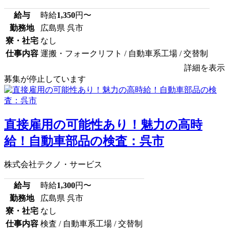
給与
時給
1,350
円〜
勤務地
広島県 呉市
寮・社宅
なし
仕事内容
運搬・フォークリフト / 自動車系工場 / 交替制
詳細を表示
募集が停止しています
直接雇用の可能性あり！魅力の高時
給！自動車部品の検査：呉市
株式会社テクノ・サービス
給与
時給
1,300
円〜
勤務地
広島県 呉市
寮・社宅
なし
仕事内容
検査 / 自動車系工場 / 交替制