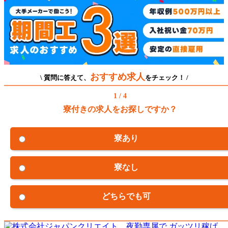
おすすめ求人
\ 質問に答えて、
をチェック！ /
1 / 4
寮付きの求人をお探しですか？
寮あり
寮なし
どちらでも可