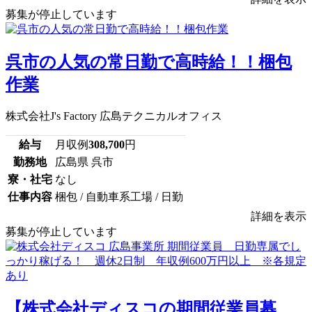
募集が停止しています
呉市の人気の常日勤で高時給！！梱包
作業
株式会社J's Factory 広島テクニカルオフィス
給与
月収例
308,700
円
勤務地
広島県 呉市
寮・社宅
なし
仕事内容
梱包 / 自動車系工場 / 日勤
詳細を表示
募集が停止しています
【株式会社ディスコの期間従業員募