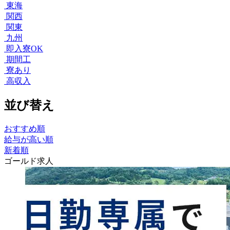
東海
関西
関東
九州
即入寮OK
期間工
寮あり
高収入
並び替え
おすすめ順
給与が高い順
新着順
ゴールド求人