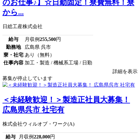
のお仕事♪】☆日勤固定！寮費無料！寮
から...
日総工産株式会社
給与
月収例
255,500
円
勤務地
広島県 呉市
寮・社宅
あり（無料）
仕事内容
加工・製造 / 機械系工場 / 日勤
詳細を表示
募集が停止しています
＜未経験歓迎！＞製造正社員大募集！
広島県呉市 社宅有
株式会社ウィルオブ・ワーク(A)
給与
月収例
228,000
円