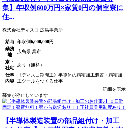
集】年収例600万円×家賃0円の個室寮に
住...
株式会社ディスコ 広島事業所
給与
年収例
6,000,000
円
勤務
広島県 呉市
地
寮・
あり（無料）
社宅
仕事
《ディスコ期間工》半導体の精密加工装置・精密加
内容
工ツールをつくる仕事
詳細を表示
募集が停止しています
【半導体製造装置の部品組付け・加工