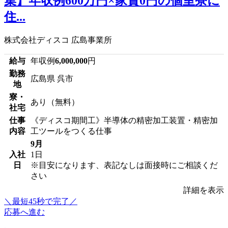
集】年収例600万円×家賃0円の個室寮に
住...
株式会社ディスコ 広島事業所
給与
年収例
6,000,000
円
勤務
広島県 呉市
地
寮・
あり（無料）
社宅
仕事
《ディスコ期間工》半導体の精密加工装置・精密加
内容
工ツールをつくる仕事
9月
入社
1日
日
※目安になります、表記なしは面接時にご相談くだ
さい
詳細を表示
＼最短45秒で完了／
応募へ進む