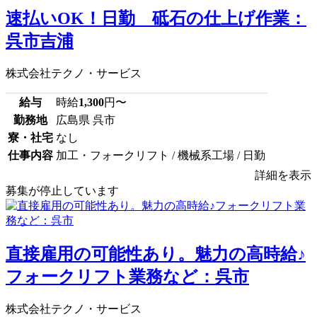
速払いOK！日勤 砥石の仕上げ作業：
呉市吉浦
株式会社テクノ・サービス
給与
時給
1,300
円〜
勤務地
広島県 呉市
寮・社宅
なし
仕事内容
加工・フォークリフト / 機械系工場 / 日勤
詳細を表示
募集が停止しています
直接雇用の可能性あり。魅力の高時給♪
フォークリフト業務など：呉市
株式会社テクノ・サービス