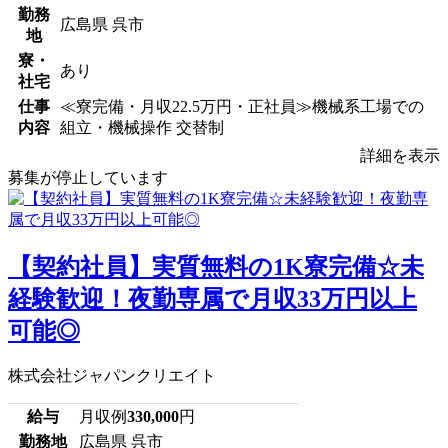
勤務
広島県 呉市
地
寮・
あり
社宅
仕事
≪寮完備・月収22.5万円・正社員≫機械系工場での
内容
組立・機械操作 交替制
詳細を表示
募集が停止しています
【契約社員】実質無料の1K寮完備☆未
経験歓迎！夜勤専属で月収33万円以上
可能◎
株式会社ジャパンクリエイト
給与
月収例
330,000
円
勤務地
広島県 呉市