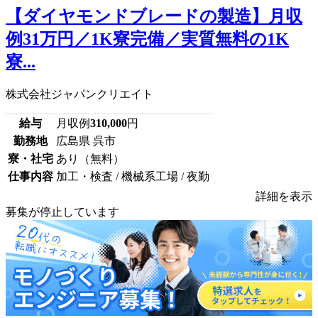
【ダイヤモンドブレードの製造】月収
例31万円／1K寮完備／実質無料の1K
寮...
株式会社ジャパンクリエイト
給与
月収例
310,000
円
勤務地
広島県 呉市
寮・社宅
あり（無料）
仕事内容
加工・検査 / 機械系工場 / 夜勤
詳細を表示
募集が停止しています