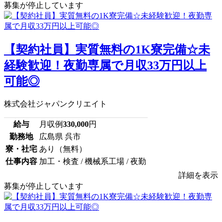
募集が停止しています
【契約社員】実質無料の1K寮完備☆未
経験歓迎！夜勤専属で月収33万円以上
可能◎
株式会社ジャパンクリエイト
給与
月収例
330,000
円
勤務地
広島県 呉市
寮・社宅
あり（無料）
仕事内容
加工・検査 / 機械系工場 / 夜勤
詳細を表示
募集が停止しています