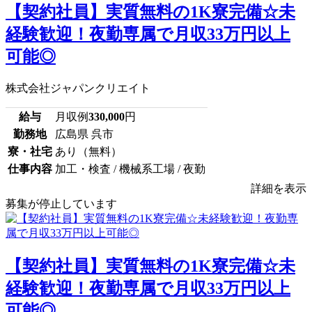
【契約社員】実質無料の1K寮完備☆未
経験歓迎！夜勤専属で月収33万円以上
可能◎
株式会社ジャパンクリエイト
給与
月収例
330,000
円
勤務地
広島県 呉市
寮・社宅
あり（無料）
仕事内容
加工・検査 / 機械系工場 / 夜勤
詳細を表示
募集が停止しています
【契約社員】実質無料の1K寮完備☆未
経験歓迎！夜勤専属で月収33万円以上
可能◎