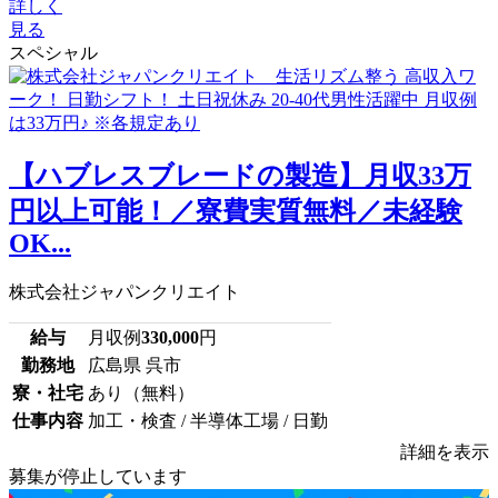
詳しく
見る
スペシャル
【ハブレスブレードの製造】月収33万
円以上可能！／寮費実質無料／未経験
OK...
株式会社ジャパンクリエイト
給与
月収例
330,000
円
勤務地
広島県 呉市
寮・社宅
あり（無料）
仕事内容
加工・検査 / 半導体工場 / 日勤
詳細を表示
募集が停止しています