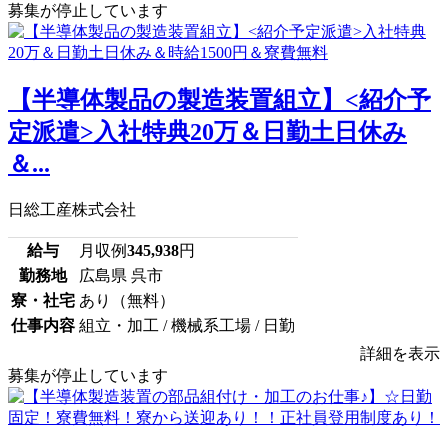
募集が停止しています
【半導体製品の製造装置組立】<紹介予
定派遣>入社特典20万＆日勤土日休み
＆...
日総工産株式会社
給与
月収例
345,938
円
勤務地
広島県 呉市
寮・社宅
あり（無料）
仕事内容
組立・加工 / 機械系工場 / 日勤
詳細を表示
募集が停止しています